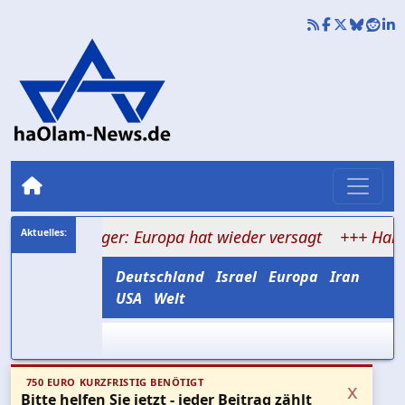
ienlager: Europa hat wieder versagt
+++ Hamas verspr
Deutschland
Israel
Europa
Iran
USA
Welt
750 EURO KURZFRISTIG BENÖTIGT
x
Bitte helfen Sie jetzt - jeder Beitrag zählt