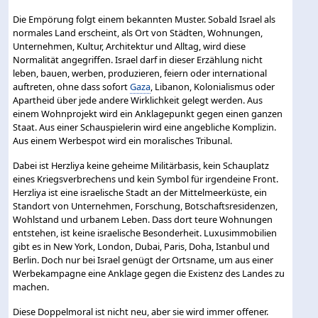
Die Empörung folgt einem bekannten Muster. Sobald Israel als
normales Land erscheint, als Ort von Städten, Wohnungen,
Unternehmen, Kultur, Architektur und Alltag, wird diese
Normalität angegriffen. Israel darf in dieser Erzählung nicht
leben, bauen, werben, produzieren, feiern oder international
auftreten, ohne dass sofort
Gaza
, Libanon, Kolonialismus oder
Apartheid über jede andere Wirklichkeit gelegt werden. Aus
einem Wohnprojekt wird ein Anklagepunkt gegen einen ganzen
Staat. Aus einer Schauspielerin wird eine angebliche Komplizin.
Aus einem Werbespot wird ein moralisches Tribunal.
Dabei ist Herzliya keine geheime Militärbasis, kein Schauplatz
eines Kriegsverbrechens und kein Symbol für irgendeine Front.
Herzliya ist eine israelische Stadt an der Mittelmeerküste, ein
Standort von Unternehmen, Forschung, Botschaftsresidenzen,
Wohlstand und urbanem Leben. Dass dort teure Wohnungen
entstehen, ist keine israelische Besonderheit. Luxusimmobilien
gibt es in New York, London, Dubai, Paris, Doha, Istanbul und
Berlin. Doch nur bei Israel genügt der Ortsname, um aus einer
Werbekampagne eine Anklage gegen die Existenz des Landes zu
machen.
Diese Doppelmoral ist nicht neu, aber sie wird immer offener.