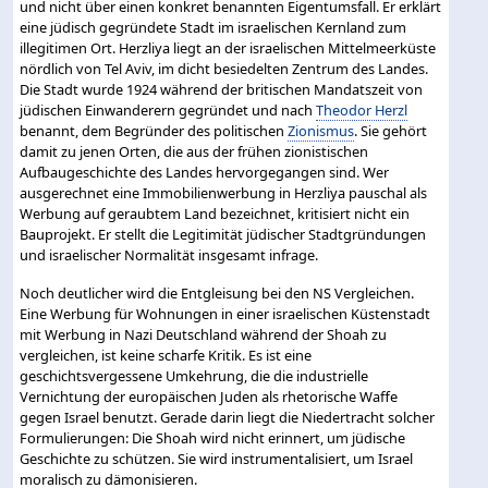
und nicht über einen konkret benannten Eigentumsfall. Er erklärt
eine jüdisch gegründete Stadt im israelischen Kernland zum
illegitimen Ort. Herzliya liegt an der israelischen Mittelmeerküste
nördlich von Tel Aviv, im dicht besiedelten Zentrum des Landes.
Die Stadt wurde 1924 während der britischen Mandatszeit von
jüdischen Einwanderern gegründet und nach
Theodor Herzl
benannt, dem Begründer des politischen
Zionismus
. Sie gehört
damit zu jenen Orten, die aus der frühen zionistischen
Aufbaugeschichte des Landes hervorgegangen sind. Wer
ausgerechnet eine Immobilienwerbung in Herzliya pauschal als
Werbung auf geraubtem Land bezeichnet, kritisiert nicht ein
Bauprojekt. Er stellt die Legitimität jüdischer Stadtgründungen
und israelischer Normalität insgesamt infrage.
Noch deutlicher wird die Entgleisung bei den NS Vergleichen.
Eine Werbung für Wohnungen in einer israelischen Küstenstadt
mit Werbung in Nazi Deutschland während der Shoah zu
vergleichen, ist keine scharfe Kritik. Es ist eine
geschichtsvergessene Umkehrung, die die industrielle
Vernichtung der europäischen Juden als rhetorische Waffe
gegen Israel benutzt. Gerade darin liegt die Niedertracht solcher
Formulierungen: Die Shoah wird nicht erinnert, um jüdische
Geschichte zu schützen. Sie wird instrumentalisiert, um Israel
moralisch zu dämonisieren.