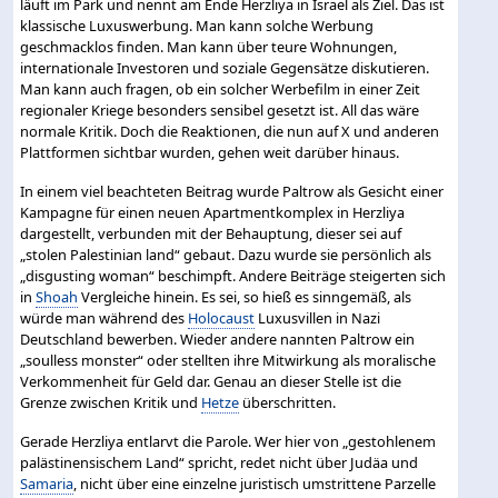
läuft im Park und nennt am Ende Herzliya in Israel als Ziel. Das ist
klassische Luxuswerbung. Man kann solche Werbung
geschmacklos finden. Man kann über teure Wohnungen,
internationale Investoren und soziale Gegensätze diskutieren.
Man kann auch fragen, ob ein solcher Werbefilm in einer Zeit
regionaler Kriege besonders sensibel gesetzt ist. All das wäre
normale Kritik. Doch die Reaktionen, die nun auf X und anderen
Plattformen sichtbar wurden, gehen weit darüber hinaus.
In einem viel beachteten Beitrag wurde Paltrow als Gesicht einer
Kampagne für einen neuen Apartmentkomplex in Herzliya
dargestellt, verbunden mit der Behauptung, dieser sei auf
„stolen Palestinian land“ gebaut. Dazu wurde sie persönlich als
„disgusting woman“ beschimpft. Andere Beiträge steigerten sich
in
Shoah
Vergleiche hinein. Es sei, so hieß es sinngemäß, als
würde man während des
Holocaust
Luxusvillen in Nazi
Deutschland bewerben. Wieder andere nannten Paltrow ein
„soulless monster“ oder stellten ihre Mitwirkung als moralische
Verkommenheit für Geld dar. Genau an dieser Stelle ist die
Grenze zwischen Kritik und
Hetze
überschritten.
Gerade Herzliya entlarvt die Parole. Wer hier von „gestohlenem
palästinensischem Land“ spricht, redet nicht über Judäa und
Samaria
, nicht über eine einzelne juristisch umstrittene Parzelle