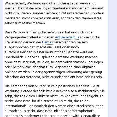
Wissenschaft, Werbung und öffentlichem Leben verdrängt
werden. Das ist der alte Boykottgedanke in modernem Gewand:
nicht diskutieren, sondern ächten; nicht unterscheiden, sondern
markieren; nicht konkret kritisieren, sondern den Namen Israel
selbst zum Makel machen.
Dass Paltrow familiär jüdische Wurzeln hat und sich in der
Vergangenheit öffentlich gegen
Antisemitismus
sowie für die
Freilassung der von der
Hamas
verschleppten Geiseln
ausgesprochen hat, macht die Reaktionen noch
aufschlussreicher. In einer vernünftigen Debatte wäre das
unerheblich. Eine Schauspielerin darf eine Werbung machen,
ohne dass Herkunft, Religion, frühere Solidaritätsbekundungen
oder persönliche Identität zum Gegenstand einer digitalen
Anklage werden. In der gegenwärtigen Stimmung aber genügt
oft schon der Verdacht, nicht ausreichend antiisraelisch zu sein.
Die Kampagne von 51Park ist kein politisches Manifest. Sie ist
Werbung. Gerade deshalb ist die Reaktion so aufschlussreich. Sie
zeigt, dass es vielen Kritikern nicht um konkrete Inhalte geht. Es
reicht, dass Israel im Bild erscheint. Es reicht, dass eine
internationale Berühmtheit den Namen einer israelischen Stadt
ausspricht. Es reicht, dass Israel nicht als Katastrophenort,
sondern als moderner Lebensraum gezeigt wird. Genau diese