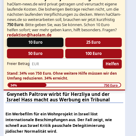
haOlam-news.de wird privat getragen und verursacht eigene
laufende Kosten. Die bisherigen Beiträge reichen nicht, um die
nächsten laufenden Verpflichtungen zu decken. Wenn haOlam-
news.de so weiterarbeiten soll, brauchen wir jetzt kurzfristig
750 Euro
. Bitte geben Sie, was Sie können. Schon 10 Euro
helfen sofort; wer mehr geben kann, hilft besonders. Fragen?
redaktion@haolam.de
10 Euro
25 Euro
50 Euro
100 Euro
Helfen
Freier Betrag
Stand: 34% von 750 Euro.
Ohne weitere Hilfe müssen wir den
Umfang reduzieren.
34% erreicht.
34%
750 Euro
Gwyneth Paltrow wirbt für Herzliya und der
Israel Hass macht aus Werbung ein Tribunal
Ein Werbefilm für ein Wohnprojekt in Israel löst
internationale Beschimpfungen aus. Der Fall zeigt, wie
schnell aus Israel Kritik pauschale Delegitimierung
jüdischer Normalität wird.