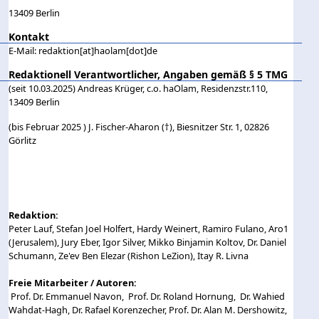
13409 Berlin
Kontakt
E-Mail: redaktion[at]haolam[dot]de
Redaktionell Verantwortlicher, Angaben gemäß § 5 TMG
(seit 10.03.2025) Andreas Krüger, c.o. haOlam, Residenzstr.110,
13409 Berlin
(bis Februar 2025 ) J. Fischer-Aharon (†), Biesnitzer Str. 1, 02826
Görlitz
Redaktion:
Peter Lauf, Stefan Joel Holfert, Hardy Weinert, Ramiro Fulano, Aro1
(Jerusalem), Jury Eber, Igor Silver, Mikko Binjamin Koltov, Dr. Daniel
Schumann, Ze'ev Ben Elezar (Rishon LeZion), Itay R. Livna
Freie Mitarbeiter / Autoren:
Prof. Dr. Emmanuel Navon, Prof. Dr. Roland Hornung, Dr. Wahied
Wahdat-Hagh, Dr. Rafael Korenzecher, Prof. Dr. Alan M. Dershowitz,