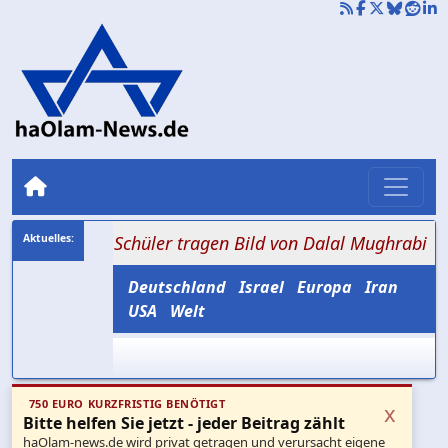
m KZ: Schüler tragen Bild von Dalal Mughrabi
+++ 0,2 
Deutschland
Israel
Europa
Iran
USA
Welt
750 EURO KURZFRISTIG BENÖTIGT
x
Bitte helfen Sie jetzt - jeder Beitrag zählt
haOlam-news.de wird privat getragen und verursacht eigene