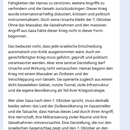
Fähigkeiten der Hamas zu zerstören, weitere Angriffe zu
verhindern und die Geiseln zurückzubringen. Dieser Krieg
wurde international heftig diskutiert, kritisiert und politisch
instrumentalisiert. Doch seine Ursache bleibt der 7. Oktober.
Ohne das Massaker, die Geiselnahmen und den massiven
Angriff aus Gaza hätte dieser Krieg nicht in dieser Form
begonnen.
Das bedeutet nicht, dass jede israelische Entscheidung
automatisch von Kritik ausgenommen wäre. Auch ein
gerechtfertigter Krieg muss geführt, geprüft und politisch
verantwortet werden. Aber eine seriöse Darstellung darf
Ursache und Wirkung nicht vertauschen. Hamas begann den
Krieg mit einem Massaker an Zivilisten und der
Verschleppung von Geiseln. Sie operierte zugleich aus einem
dicht besiedelten Gebiet, nutzte Tunnel, zivile Infrastruktur
und die eigene Bevölkerung als Teil ihrer Kriegsstrategie.
Wer über Gaza nach dem 7. Oktober spricht, muss deshalb
beides sehen: das Leid der Zivilbevölkerung im Gazastreifen
und die Tatsache, dass Hamas dieses Leid durch ihren Angriff,
ihre Herrschaft, ihre Militarisierung ziviler Räume und ihre
Geiselnahmen mitverursachte. Eine Darstellung, die nur den
israelischen Gegenschlag zeigt und den 7. Oktober an den