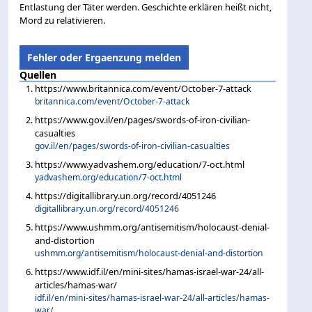
Entlastung der Täter werden. Geschichte erklären heißt nicht,
Mord zu relativieren.
Fehler oder Ergaenzung melden
Quellen
https://www.britannica.com/event/October-7-attack
britannica.com/event/October-7-attack
https://www.gov.il/en/pages/swords-of-iron-civilian-
casualties
gov.il/en/pages/swords-of-iron-civilian-casualties
https://www.yadvashem.org/education/7-oct.html
yadvashem.org/education/7-oct.html
https://digitallibrary.un.org/record/4051246
digitallibrary.un.org/record/4051246
https://www.ushmm.org/antisemitism/holocaust-denial-
and-distortion
ushmm.org/antisemitism/holocaust-denial-and-distortion
https://www.idf.il/en/mini-sites/hamas-israel-war-24/all-
articles/hamas-war/
idf.il/en/mini-sites/hamas-israel-war-24/all-articles/hamas-
war/