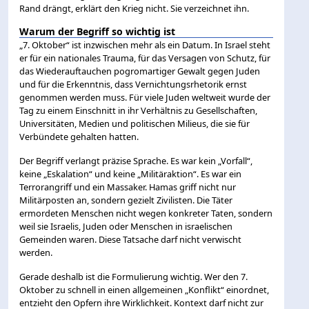
Rand drängt, erklärt den Krieg nicht. Sie verzeichnet ihn.
Warum der Begriff so wichtig ist
„7. Oktober“ ist inzwischen mehr als ein Datum. In Israel steht
er für ein nationales Trauma, für das Versagen von Schutz, für
das Wiederauftauchen pogromartiger Gewalt gegen Juden
und für die Erkenntnis, dass Vernichtungsrhetorik ernst
genommen werden muss. Für viele Juden weltweit wurde der
Tag zu einem Einschnitt in ihr Verhältnis zu Gesellschaften,
Universitäten, Medien und politischen Milieus, die sie für
Verbündete gehalten hatten.
Der Begriff verlangt präzise Sprache. Es war kein „Vorfall“,
keine „Eskalation“ und keine „Militäraktion“. Es war ein
Terrorangriff und ein Massaker. Hamas griff nicht nur
Militärposten an, sondern gezielt Zivilisten. Die Täter
ermordeten Menschen nicht wegen konkreter Taten, sondern
weil sie Israelis, Juden oder Menschen in israelischen
Gemeinden waren. Diese Tatsache darf nicht verwischt
werden.
Gerade deshalb ist die Formulierung wichtig. Wer den 7.
Oktober zu schnell in einen allgemeinen „Konflikt“ einordnet,
entzieht den Opfern ihre Wirklichkeit. Kontext darf nicht zur