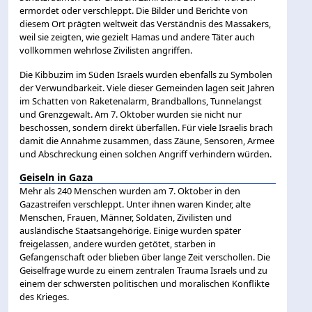
ermordet oder verschleppt. Die Bilder und Berichte von
diesem Ort prägten weltweit das Verständnis des Massakers,
weil sie zeigten, wie gezielt Hamas und andere Täter auch
vollkommen wehrlose Zivilisten angriffen.
Die Kibbuzim im Süden Israels wurden ebenfalls zu Symbolen
der Verwundbarkeit. Viele dieser Gemeinden lagen seit Jahren
im Schatten von Raketenalarm, Brandballons, Tunnelangst
und Grenzgewalt. Am 7. Oktober wurden sie nicht nur
beschossen, sondern direkt überfallen. Für viele Israelis brach
damit die Annahme zusammen, dass Zäune, Sensoren, Armee
und Abschreckung einen solchen Angriff verhindern würden.
Geiseln in Gaza
Mehr als 240 Menschen wurden am 7. Oktober in den
Gazastreifen verschleppt. Unter ihnen waren Kinder, alte
Menschen, Frauen, Männer, Soldaten, Zivilisten und
ausländische Staatsangehörige. Einige wurden später
freigelassen, andere wurden getötet, starben in
Gefangenschaft oder blieben über lange Zeit verschollen. Die
Geiselfrage wurde zu einem zentralen Trauma Israels und zu
einem der schwersten politischen und moralischen Konflikte
des Krieges.