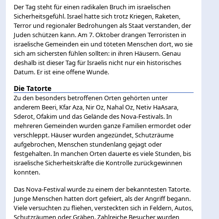
Der Tag steht für einen radikalen Bruch im israelischen
Sicherheitsgefühl. Israel hatte sich trotz Kriegen, Raketen,
Terror und regionaler Bedrohungen als Staat verstanden, der
Juden schützen kann. Am 7. Oktober drangen Terroristen in
israelische Gemeinden ein und töteten Menschen dort, wo sie
sich am sichersten fühlen sollten: in ihren Häusern. Genau
deshalb ist dieser Tag für Israelis nicht nur ein historisches
Datum. Er ist eine offene Wunde.
Die Tatorte
Zu den besonders betroffenen Orten gehörten unter
anderem Beeri, Kfar Aza, Nir Oz, Nahal Oz, Netiv HaAsara,
Sderot, Ofakim und das Gelände des Nova-Festivals. In
mehreren Gemeinden wurden ganze Familien ermordet oder
verschleppt. Häuser wurden angezündet, Schutzräume
aufgebrochen, Menschen stundenlang gejagt oder
festgehalten. In manchen Orten dauerte es viele Stunden, bis
israelische Sicherheitskräfte die Kontrolle zurückgewinnen
konnten.
Das Nova-Festival wurde zu einem der bekanntesten Tatorte.
Junge Menschen hatten dort gefeiert, als der Angriff begann.
Viele versuchten zu fliehen, versteckten sich in Feldern, Autos,
Schutzräumen oder Gräben. Zahlreiche Besucher wurden