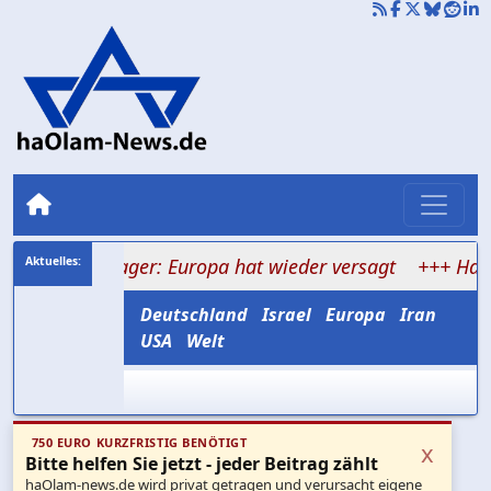
ienlager: Europa hat wieder versagt
+++ Hamas versp
Deutschland
Israel
Europa
Iran
USA
Welt
750 EURO KURZFRISTIG BENÖTIGT
x
Bitte helfen Sie jetzt - jeder Beitrag zählt
haOlam-news.de wird privat getragen und verursacht eigene