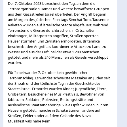
Der 7. Oktober 2023 bezeichnet den Tag, an dem die
Terrororganisation Hamas und weitere bewaffnete Gruppen
aus dem Gazastreifen Israel überfielen. Der Angriff begann
am Morgen des jüdischen Feiertags Simchat Tora. Tausende
Raketen wurden auf israelische Städte abgefeuert, während
Terroristen die Grenze durchbrachen, in Ortschaften
eindrangen, Militärposten angriffen, Straßen sperrten,
Häuser stürmten und Zivilisten ermordeten. Britannica
beschreibt den Angriff als koordinierte Attacke zu Land, zu
Wasser und aus der Luft, bei der etwa 1.200 Menschen
getötet und mehr als 240 Menschen als Geiseln verschleppt
wurden.
Für Israel war der 7. Oktober kein gewöhnlicher
Terroranschlag. Es war das schwerste Massaker an Juden seit
der Shoah und der tödlichste Tag in der Geschichte des
Staates Israel. Ermordet wurden Kinder, Jugendliche, Eltern,
Großeltern, Besucher eines Musikfestivals, Bewohner von
Kibbuzim, Soldaten, Polizisten, Rettungskräfte und
ausländische Staatsangehörige. Viele Opfer wurden in ihren
Häusern getötet, manche in Schutzräumen, andere auf
Straßen, Feldern oder auf dem Gelände des Nova-
Musikfestivals nahe Reim.