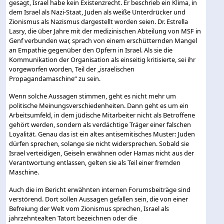
gesagt, Israel habe kein Existenzrecht. Er beschrieb ein Klima, in
dem Israel als Nazi-Staat, Juden als weiße Unterdrücker und
Zionismus als Nazismus dargestellt worden seien. Dr. Estrella
Lasry, die über Jahre mit der medizinischen Abteilung von MSF in
Genf verbunden war, sprach von einem erschütternden Mangel
an Empathie gegenüber den Opfern in Israel. Als sie die
Kommunikation der Organisation als einseitig kritisierte, sei ihr
vorgeworfen worden, Teil der „israelischen
Propagandamaschine“ zu sein.
Wenn solche Aussagen stimmen, geht es nicht mehr um
politische Meinungsverschiedenheiten. Dann geht es um ein
Arbeitsumfeld, in dem jüdische Mitarbeiter nicht als Betroffene
gehört werden, sondern als verdächtige Träger einer falschen
Loyalität. Genau das ist ein altes antisemitisches Muster: Juden
dürfen sprechen, solange sie nicht widersprechen. Sobald sie
Israel verteidigen, Geiseln erwähnen oder Hamas nicht aus der
Verantwortung entlassen, gelten sie als Teil einer fremden
Maschine.
Auch die im Bericht erwähnten internen Forumsbeiträge sind
verstörend. Dort sollen Aussagen gefallen sein, die von einer
Befreiung der Welt vom Zionismus sprechen, Israel als
jahrzehntealten Tatort bezeichnen oder die