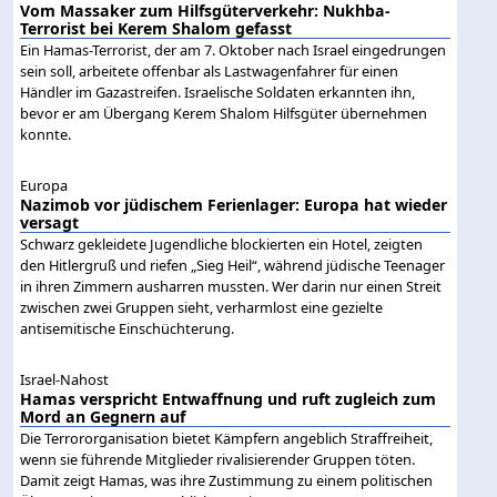
Vom Massaker zum Hilfsgüterverkehr: Nukhba-
Terrorist bei Kerem Shalom gefasst
Ein Hamas-Terrorist, der am 7. Oktober nach Israel eingedrungen
sein soll, arbeitete offenbar als Lastwagenfahrer für einen
Händler im Gazastreifen. Israelische Soldaten erkannten ihn,
bevor er am Übergang Kerem Shalom Hilfsgüter übernehmen
konnte.
Europa
Nazimob vor jüdischem Ferienlager: Europa hat wieder
versagt
Schwarz gekleidete Jugendliche blockierten ein Hotel, zeigten
den Hitlergruß und riefen „Sieg Heil“, während jüdische Teenager
in ihren Zimmern ausharren mussten. Wer darin nur einen Streit
zwischen zwei Gruppen sieht, verharmlost eine gezielte
antisemitische Einschüchterung.
Israel-Nahost
Hamas verspricht Entwaffnung und ruft zugleich zum
Mord an Gegnern auf
Die Terrororganisation bietet Kämpfern angeblich Straffreiheit,
wenn sie führende Mitglieder rivalisierender Gruppen töten.
Damit zeigt Hamas, was ihre Zustimmung zu einem politischen