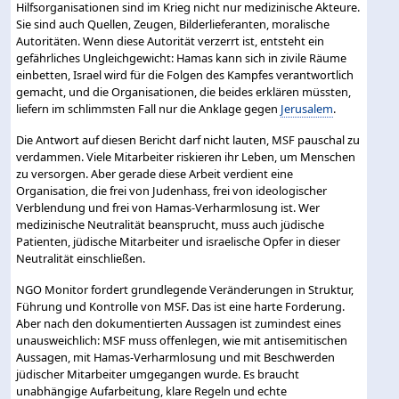
Hilfsorganisationen sind im Krieg nicht nur medizinische Akteure.
Sie sind auch Quellen, Zeugen, Bilderlieferanten, moralische
Autoritäten. Wenn diese Autorität verzerrt ist, entsteht ein
gefährliches Ungleichgewicht: Hamas kann sich in zivile Räume
einbetten, Israel wird für die Folgen des Kampfes verantwortlich
gemacht, und die Organisationen, die beides erklären müssten,
liefern im schlimmsten Fall nur die Anklage gegen
Jerusalem
.
Die Antwort auf diesen Bericht darf nicht lauten, MSF pauschal zu
verdammen. Viele Mitarbeiter riskieren ihr Leben, um Menschen
zu versorgen. Aber gerade diese Arbeit verdient eine
Organisation, die frei von Judenhass, frei von ideologischer
Verblendung und frei von Hamas-Verharmlosung ist. Wer
medizinische Neutralität beansprucht, muss auch jüdische
Patienten, jüdische Mitarbeiter und israelische Opfer in dieser
Neutralität einschließen.
NGO Monitor fordert grundlegende Veränderungen in Struktur,
Führung und Kontrolle von MSF. Das ist eine harte Forderung.
Aber nach den dokumentierten Aussagen ist zumindest eines
unausweichlich: MSF muss offenlegen, wie mit antisemitischen
Aussagen, mit Hamas-Verharmlosung und mit Beschwerden
jüdischer Mitarbeiter umgegangen wurde. Es braucht
unabhängige Aufarbeitung, klare Regeln und echte