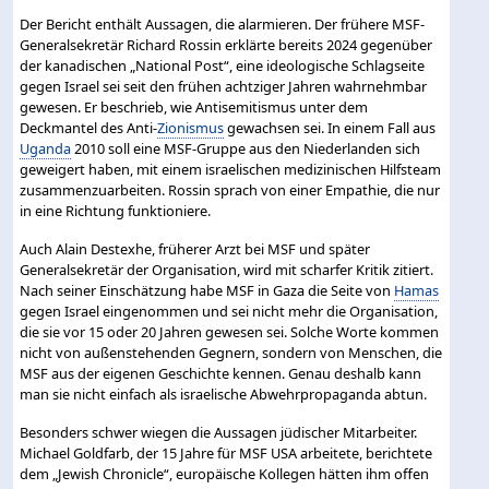
Der Bericht enthält Aussagen, die alarmieren. Der frühere MSF-
Generalsekretär Richard Rossin erklärte bereits 2024 gegenüber
der kanadischen „National Post“, eine ideologische Schlagseite
gegen Israel sei seit den frühen achtziger Jahren wahrnehmbar
gewesen. Er beschrieb, wie Antisemitismus unter dem
Deckmantel des Anti-
Zionismus
gewachsen sei. In einem Fall aus
Uganda
2010 soll eine MSF-Gruppe aus den Niederlanden sich
geweigert haben, mit einem israelischen medizinischen Hilfsteam
zusammenzuarbeiten. Rossin sprach von einer Empathie, die nur
in eine Richtung funktioniere.
Auch Alain Destexhe, früherer Arzt bei MSF und später
Generalsekretär der Organisation, wird mit scharfer Kritik zitiert.
Nach seiner Einschätzung habe MSF in Gaza die Seite von
Hamas
gegen Israel eingenommen und sei nicht mehr die Organisation,
die sie vor 15 oder 20 Jahren gewesen sei. Solche Worte kommen
nicht von außenstehenden Gegnern, sondern von Menschen, die
MSF aus der eigenen Geschichte kennen. Genau deshalb kann
man sie nicht einfach als israelische Abwehrpropaganda abtun.
Besonders schwer wiegen die Aussagen jüdischer Mitarbeiter.
Michael Goldfarb, der 15 Jahre für MSF USA arbeitete, berichtete
dem „Jewish Chronicle“, europäische Kollegen hätten ihm offen