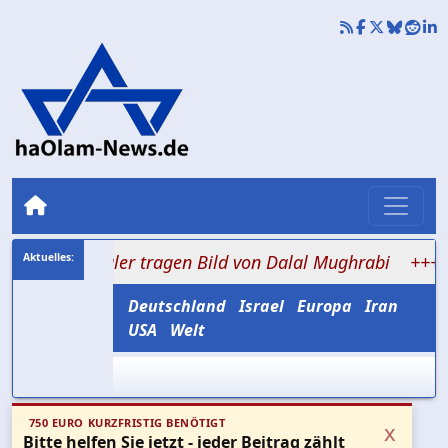
 Schüler tragen Bild von Dalal Mughrabi
+++ 0,2 bis 0
Deutschland
Israel
Europa
Iran
USA
Welt
750 EURO KURZFRISTIG BENÖTIGT
x
Bitte helfen Sie jetzt - jeder Beitrag zählt