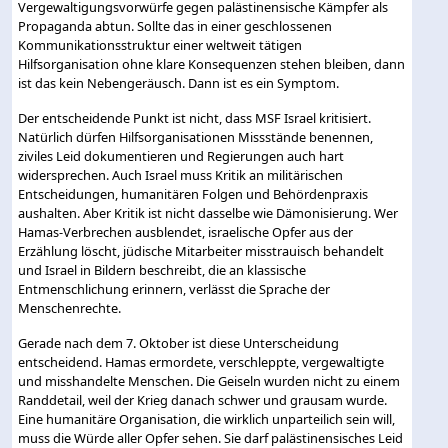
Vergewaltigungsvorwürfe gegen palästinensische Kämpfer als
Propaganda abtun. Sollte das in einer geschlossenen
Kommunikationsstruktur einer weltweit tätigen
Hilfsorganisation ohne klare Konsequenzen stehen bleiben, dann
ist das kein Nebengeräusch. Dann ist es ein Symptom.
Der entscheidende Punkt ist nicht, dass MSF Israel kritisiert.
Natürlich dürfen Hilfsorganisationen Missstände benennen,
ziviles Leid dokumentieren und Regierungen auch hart
widersprechen. Auch Israel muss Kritik an militärischen
Entscheidungen, humanitären Folgen und Behördenpraxis
aushalten. Aber Kritik ist nicht dasselbe wie Dämonisierung. Wer
Hamas-Verbrechen ausblendet, israelische Opfer aus der
Erzählung löscht, jüdische Mitarbeiter misstrauisch behandelt
und Israel in Bildern beschreibt, die an klassische
Entmenschlichung erinnern, verlässt die Sprache der
Menschenrechte.
Gerade nach dem 7. Oktober ist diese Unterscheidung
entscheidend. Hamas ermordete, verschleppte, vergewaltigte
und misshandelte Menschen. Die Geiseln wurden nicht zu einem
Randdetail, weil der Krieg danach schwer und grausam wurde.
Eine humanitäre Organisation, die wirklich unparteilich sein will,
muss die Würde aller Opfer sehen. Sie darf palästinensisches Leid