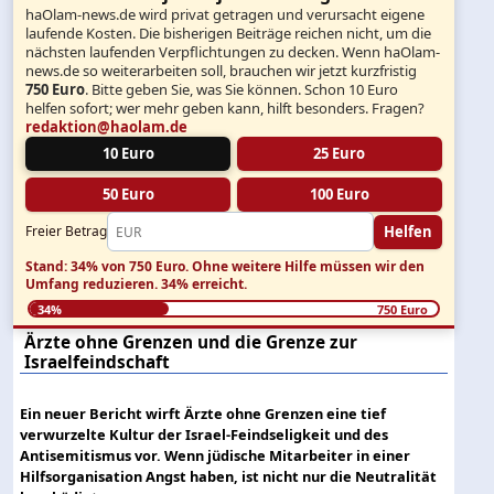
haOlam-news.de wird privat getragen und verursacht eigene
laufende Kosten. Die bisherigen Beiträge reichen nicht, um die
nächsten laufenden Verpflichtungen zu decken. Wenn haOlam-
news.de so weiterarbeiten soll, brauchen wir jetzt kurzfristig
750 Euro
. Bitte geben Sie, was Sie können. Schon 10 Euro
helfen sofort; wer mehr geben kann, hilft besonders. Fragen?
redaktion@haolam.de
10 Euro
25 Euro
50 Euro
100 Euro
Helfen
Freier Betrag
Stand: 34% von 750 Euro.
Ohne weitere Hilfe müssen wir den
Umfang reduzieren.
34% erreicht.
34%
750 Euro
Ärzte ohne Grenzen und die Grenze zur
Israelfeindschaft
Ein neuer Bericht wirft Ärzte ohne Grenzen eine tief
verwurzelte Kultur der Israel-Feindseligkeit und des
Antisemitismus vor. Wenn jüdische Mitarbeiter in einer
Hilfsorganisation Angst haben, ist nicht nur die Neutralität