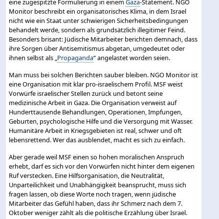
eine zugespitzte Formulierung in einem
Gaza
-Statement. NGO
Monitor beschreibt ein organisatorisches Klima, in dem Israel
nicht wie ein Staat unter schwierigen Sicherheitsbedingungen
behandelt werde, sondern als grundsätzlich illegitimer Feind.
Besonders brisant: Jüdische Mitarbeiter berichten demnach, dass
ihre Sorgen über Antisemitismus abgetan, umgedeutet oder
ihnen selbst als „
Propaganda
“ angelastet worden seien.
Man muss bei solchen Berichten sauber bleiben. NGO Monitor ist
eine Organisation mit klar pro-israelischem Profil. MSF weist
Vorwürfe israelischer Stellen zurück und betont seine
medizinische Arbeit in Gaza. Die Organisation verweist auf
Hunderttausende Behandlungen, Operationen, Impfungen,
Geburten, psychologische Hilfe und die Versorgung mit Wasser.
Humanitäre Arbeit in Kriegsgebieten ist real, schwer und oft
lebensrettend. Wer das ausblendet, macht es sich zu einfach.
Aber gerade weil MSF einen so hohen moralischen Anspruch
erhebt, darf es sich vor den Vorwürfen nicht hinter dem eigenen
Ruf verstecken. Eine Hilfsorganisation, die Neutralität,
Unparteilichkeit und Unabhängigkeit beansprucht, muss sich
fragen lassen, ob diese Worte noch tragen, wenn jüdische
Mitarbeiter das Gefühl haben, dass ihr Schmerz nach dem 7.
Oktober weniger zählt als die politische Erzählung über Israel.