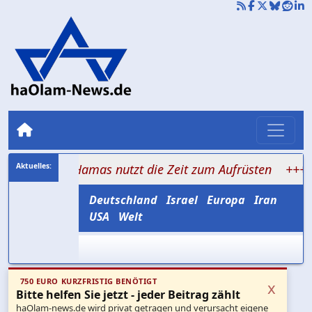
el, Hamas nutzt die Zeit zum Aufrüsten
+++ Im Schatt
Deutschland
Israel
Europa
Iran
USA
Welt
750 EURO KURZFRISTIG BENÖTIGT
x
Bitte helfen Sie jetzt - jeder Beitrag zählt
haOlam-news.de wird privat getragen und verursacht eigene