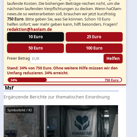
laufende Kosten. Die bisherigen Beiträge reichen nicht, um die
nächsten laufenden Verpflichtungen zu decken. Wenn haOlam-
news.de so weiterarbeiten soll, brauchen wir jetzt kurzfristig
750 Euro
. Bitte geben Sie, was Sie können. Schon 10 Euro
helfen sofort; wer mehr geben kann, hilft besonders. Fragen?
redaktion@haolam.de
10 Euro
25 Euro
50 Euro
100 Euro
Helfen
Freier Betrag
Stand: 34% von 750 Euro.
Ohne weitere Hilfe müssen wir den
Umfang reduzieren.
34% erreicht.
34%
750 Euro
Msf
Ergänzende Berichte zur thematischen Einordnung
Symbolbild / KI