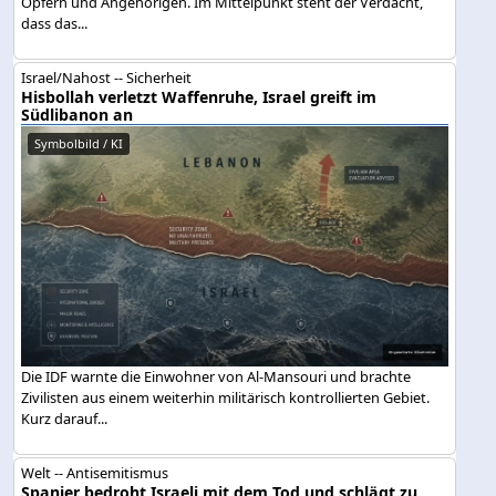
Opfern und Angehörigen. Im Mittelpunkt steht der Verdacht,
dass das...
Israel/Nahost -- Sicherheit
Hisbollah verletzt Waffenruhe, Israel greift im
Südlibanon an
Symbolbild / KI
Die IDF warnte die Einwohner von Al-Mansouri und brachte
Zivilisten aus einem weiterhin militärisch kontrollierten Gebiet.
Kurz darauf...
Welt -- Antisemitismus
Spanier bedroht Israeli mit dem Tod und schlägt zu