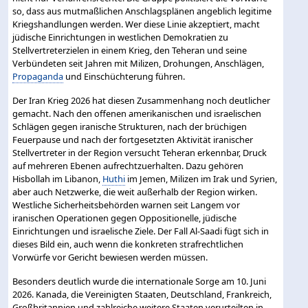
so, dass aus mutmaßlichen Anschlagsplänen angeblich legitime
Kriegshandlungen werden. Wer diese Linie akzeptiert, macht
jüdische Einrichtungen in westlichen Demokratien zu
Stellvertreterzielen in einem Krieg, den Teheran und seine
Verbündeten seit Jahren mit Milizen, Drohungen, Anschlägen,
Propaganda
und Einschüchterung führen.
Der Iran Krieg 2026 hat diesen Zusammenhang noch deutlicher
gemacht. Nach den offenen amerikanischen und israelischen
Schlägen gegen iranische Strukturen, nach der brüchigen
Feuerpause und nach der fortgesetzten Aktivität iranischer
Stellvertreter in der Region versucht Teheran erkennbar, Druck
auf mehreren Ebenen aufrechtzuerhalten. Dazu gehören
Hisbollah im Libanon,
Huthi
im Jemen, Milizen im Irak und Syrien,
aber auch Netzwerke, die weit außerhalb der Region wirken.
Westliche Sicherheitsbehörden warnen seit Langem vor
iranischen Operationen gegen Oppositionelle, jüdische
Einrichtungen und israelische Ziele. Der Fall Al-Saadi fügt sich in
dieses Bild ein, auch wenn die konkreten strafrechtlichen
Vorwürfe vor Gericht bewiesen werden müssen.
Besonders deutlich wurde die internationale Sorge am 10. Juni
2026. Kanada, die Vereinigten Staaten, Deutschland, Frankreich,
Großbritannien und zahlreiche weitere Staaten verurteilten in