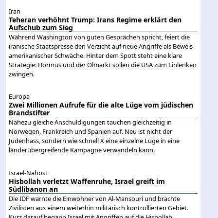
Iran
Teheran verhöhnt Trump: Irans Regime erklärt den
Aufschub zum Sieg
Während Washington von guten Gesprächen spricht, feiert die
iranische Staatspresse den Verzicht auf neue Angriffe als Beweis
amerikanischer Schwäche. Hinter dem Spott steht eine klare
Strategie: Hormus und der Ölmarkt sollen die USA zum Einlenken
zwingen.
Europa
Zwei Millionen Aufrufe für die alte Lüge vom jüdischen
Brandstifter
Nahezu gleiche Anschuldigungen tauchen gleichzeitig in
Norwegen, Frankreich und Spanien auf. Neu ist nicht der
Judenhass, sondern wie schnell X eine einzelne Lüge in eine
länderübergreifende Kampagne verwandeln kann.
Israel-Nahost
Hisbollah verletzt Waffenruhe, Israel greift im
Südlibanon an
Die IDF warnte die Einwohner von Al-Mansouri und brachte
Zivilisten aus einem weiterhin militärisch kontrollierten Gebiet.
Kurz darauf begann Israel mit Angriffen auf die Hisbollah.