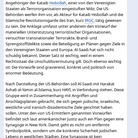
Angehöriger der Kataib
Hisbollah
, einer von den Vereinigten
Staaten als Terrororganisation eingestuften Miliz. Die US-
Behörden werfen ihm vor, als Akteur für Kataib Hisbollah und die
Islamische Revolutionsgarde des Iran, kurz
IRGC
, tätig gewesen
zu sein. Die Anklage umfasst unter anderem den Vorwurf der
materiellen Unterstützung terroristischer Organisationen,
versuchter transnationaler Terrorakte, Brand- und
Sprengstoffdelikte sowie die Beteiligung an Plänen gegen Ziele in
den Vereinigten Staaten und Europa. Al-Saadi hat sich nicht
schuldig bekannt. Dieser Satz ist wichtig, weil in einem
Rechtsstaat die Unschuldsvermutung gilt. Doch ebenso wichtig
ist: Die Vorwürfe sind gravierend, konkret und politisch von
enormer Bedeutung.
Nach Darstellung der US-Behörden soll Al-Saadi mit Harakat
Ashab al-Yamin al-Islamia, kurz HAYI, in Verbindung stehen. Diese
Gruppe wird in Zusammenhang mit Angriffen und
Anschlagsplänen gebracht, die sich gegen jüdische, israelische,
westliche und iranisch-dissidentische Ziele gerichtet haben
sollen. Unter den von US-Ermittlern genannten Vorwürfen
befindet sich laut amerikanischer Justiz auch ein Plan gegen eine
Synagoge in New York. Damit geht es nicht um entfernte
Symbolpolitik, sondern um die konkrete Sicherheit jüdischen
Lebens in westlichen Städten. Eine Synagoge ist kein