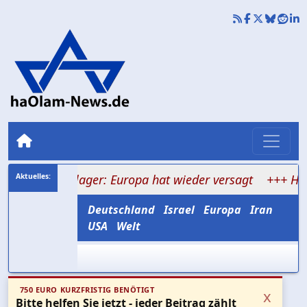
ienlager: Europa hat wieder versagt
+++ Hamas verspr
Deutschland
Israel
Europa
Iran
USA
Welt
750 EURO KURZFRISTIG BENÖTIGT
x
Bitte helfen Sie jetzt - jeder Beitrag zählt