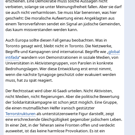
erscheinen. Eine Demokratie muss solche Aussagen nicht
verbieten, solange sie unter Meinungsfreiheit fallen. Aber sie darf
sie auch nicht verharmlosen. Sie muss klar benennen, was hier
geschieht: Die moralische Aufwertung eines Angeklagten aus
einem Terrorverfahren sendet ein Signal an jüdische Gemeinden,
das kaum missverstanden werden kann.
Auch Europa sollte diesen Fall genau beobachten. Was in
Toronto gesagt wird, bleibt nicht in Toronto. Die Netzwerke,
Begriffe und Kampagnen sind international. Begriffe wie „
global
intifada
“ wandern von Demonstrationen in soziale Medien, von
Universitäten in Aktivistengruppen, von Parolen in konkrete
Bedrohungslagen. Wer diese Entwicklung erst ernst nimmt,
wenn die nächste Synagoge geschützt oder evakuiert werden
muss, hat zu spät reagiert.
Der Rechtsstaat wird über Al-Saadi urteilen. Nicht Aktivisten,
nicht Medien, nicht Regierungen. Aber die politische Bewertung
der Solidaritätskampagne ist schon jetzt möglich. Eine Gruppe,
die einen mutmaßlichen Helfer iranisch gestützter
Terrorstrukturen
als unterstützenswerte Figur darstellt, zeigt
eine erschreckende Gleichgültigkeit gegenüber jüdischem Leben.
In einer Zeit, in der Teheran seine Fronten offen und verdeckt
ausweitet, ist das keine harmlose Provokation. Es ist ein