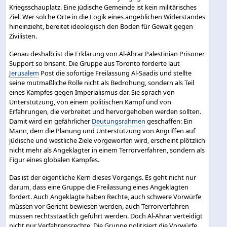
Kriegsschauplatz. Eine jüdische Gemeinde ist kein militärisches
Ziel. Wer solche Orte in die Logik eines angeblichen Widerstandes
hineinzieht, bereitet ideologisch den Boden für Gewalt gegen
Zivilisten.
Genau deshalb ist die Erklärung von Al-Ahrar Palestinian Prisoner
Support so brisant. Die Gruppe aus Toronto forderte laut
Jerusalem
Post die sofortige Freilassung Al-Saadis und stellte
seine mutmaßliche Rolle nicht als Bedrohung, sondern als Teil
eines Kampfes gegen Imperialismus dar. Sie sprach von
Unterstützung, von einem politischen Kampf und von
Erfahrungen, die verbreitet und hervorgehoben werden sollten.
Damit wird ein gefährlicher
Deutungsrahmen
geschaffen: Ein
Mann, dem die Planung und Unterstützung von Angriffen auf
jüdische und westliche Ziele vorgeworfen wird, erscheint plötzlich
nicht mehr als Angeklagter in einem Terrorverfahren, sondern als
Figur eines globalen Kampfes.
Das ist der eigentliche Kern dieses Vorgangs. Es geht nicht nur
darum, dass eine Gruppe die Freilassung eines Angeklagten
fordert. Auch Angeklagte haben Rechte, auch schwere Vorwürfe
müssen vor Gericht bewiesen werden, auch Terrorverfahren
müssen rechtsstaatlich geführt werden. Doch Al-Ahrar verteidigt
nicht nur Verfahrensrechte. Die Gruppe politisiert die Vorwürfe