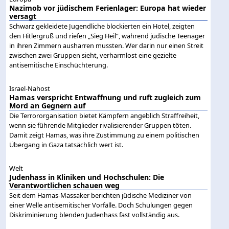
Nazimob vor jüdischem Ferienlager: Europa hat wieder
versagt
Schwarz gekleidete Jugendliche blockierten ein Hotel, zeigten
den Hitlergruß und riefen „Sieg Heil“, während jüdische Teenager
in ihren Zimmern ausharren mussten. Wer darin nur einen Streit
zwischen zwei Gruppen sieht, verharmlost eine gezielte
antisemitische Einschüchterung.
Israel-Nahost
Hamas verspricht Entwaffnung und ruft zugleich zum
Mord an Gegnern auf
Die Terrororganisation bietet Kämpfern angeblich Straffreiheit,
wenn sie führende Mitglieder rivalisierender Gruppen töten.
Damit zeigt Hamas, was ihre Zustimmung zu einem politischen
Übergang in Gaza tatsächlich wert ist.
Welt
Judenhass in Kliniken und Hochschulen: Die
Verantwortlichen schauen weg
Seit dem Hamas-Massaker berichten jüdische Mediziner von
einer Welle antisemitischer Vorfälle. Doch Schulungen gegen
Diskriminierung blenden Judenhass fast vollständig aus.