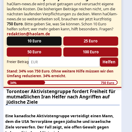
haOlam-news.de wird privat getragen und verursacht eigene
laufende Kosten. Die bisherigen Beiträge reichen nicht, um die
nächsten laufenden Verpflichtungen zu decken. Wenn haOlam-
news.de so weiterarbeiten soll, brauchen wir jetzt kurzfristig
750 Euro
. Bitte geben Sie, was Sie können. Schon 10 Euro
helfen sofort; wer mehr geben kann, hilft besonders. Fragen?
redaktion@haolam.de
10 Euro
25 Euro
50 Euro
100 Euro
Helfen
Freier Betrag
Stand: 34% von 750 Euro.
Ohne weitere Hilfe müssen wir den
Umfang reduzieren.
34% erreicht.
34%
750 Euro
Torontoer Aktivistengruppe fordert Freiheit für
mutmaßlichen Iran Helfer nach Angriffen auf
jüdische Ziele
Eine kanadische Aktivistengruppe verteidigt einen Mann,
dem die USA Terrorpläne gegen jüdische und israelische
Ziele vorwerfen. Der Fall zeigt, wie offen Gewalt gegen