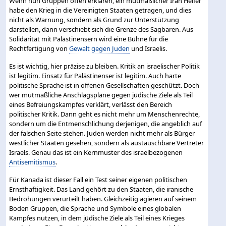
Wenn nun Gruppen offen erklären, ein mutmaßlicher Iran Helfer
habe den Krieg in die Vereinigten Staaten getragen, und dies
nicht als Warnung, sondern als Grund zur Unterstützung
darstellen, dann verschiebt sich die Grenze des Sagbaren. Aus
Solidarität mit Palästinensern wird eine Bühne für die
Rechtfertigung von
Gewalt gegen Juden
und Israelis.
Es ist wichtig, hier präzise zu bleiben. Kritik an israelischer Politik
ist legitim. Einsatz für Palästinenser ist legitim. Auch harte
politische Sprache ist in offenen Gesellschaften geschützt. Doch
wer mutmaßliche Anschlagspläne gegen jüdische Ziele als Teil
eines Befreiungskampfes verklärt, verlässt den Bereich
politischer Kritik. Dann geht es nicht mehr um Menschenrechte,
sondern um die Entmenschlichung derjenigen, die angeblich auf
der falschen Seite stehen. Juden werden nicht mehr als Bürger
westlicher Staaten gesehen, sondern als austauschbare Vertreter
Israels. Genau das ist ein Kernmuster des israelbezogenen
Antisemitismus
.
Für Kanada ist dieser Fall ein Test seiner eigenen politischen
Ernsthaftigkeit. Das Land gehört zu den Staaten, die iranische
Bedrohungen verurteilt haben. Gleichzeitig agieren auf seinem
Boden Gruppen, die Sprache und Symbole eines globalen
Kampfes nutzen, in dem jüdische Ziele als Teil eines Krieges