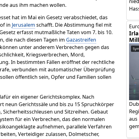
nie
einde aus ihm machen wollen.
Has
sset hat im Mai ein Gesetz verabschiedet, das
of in
Jerusalem
schafft. Die Abstimmung fiel mit
Euro
setz erfasst mutmaßliche Taten vom 7. bis 10.
Irl
Mil
n, die nach diesen Tagen im
Gazastreifen
n können unter anderem Verbrechen gegen das
Sym
chlichkeit, Kriegsverbrechen, Mord,
g. In bestimmten Fällen eröffnet der rechtliche
trafe, verbunden mit automatischer Überprüfung
ollen öffentlich sein, Opfer und Familien sollen
dafür ein eigener Gerichtskomplex. Nach
Dub
rt neun Gerichtssäle und bis zu 15 Spruchkörper
Regi
 Sicherheitsschleusen und Sitzreihen. Gebaut
aus 
system für ein Verbrechen, das den normalen
geme
sikoangeklagte aufnehmen, parallele Verfahren
beiten, Verteidiger zulassen, Dolmetscher,