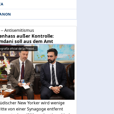
ZA
BANON
-- Antisemitismus
enhass außer Kontrolle:
dani soll aus dem Amt
grafía oficial de la Presid...
 jüdischer New Yorker wird wenige
itte von einer Synagoge entfernt