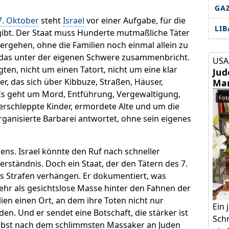
GA
. Oktober
steht
Israel
vor einer Aufgabe, für die
LI
 gibt. Der Staat muss Hunderte mutmaßliche Täter
ergehen, ohne die Familien noch einmal allein zu
 das unter der eigenen Schwere zusammenbricht.
USA 
ten, nicht um einen Tatort, nicht um eine klar
Jud
r, das sich über Kibbuze, Straßen, Häuser,
Mam
 Es geht um Mord, Entführung, Vergewaltigung,
Foto
verschleppte Kinder, ermordete Alte und um die
rganisierte Barbarei antwortet, ohne sein eigenes
rens. Israel könnte den Ruf nach schneller
erständnis. Doch ein Staat, der den Tätern des 7.
s Strafen verhängen. Er dokumentiert, was
 mehr als gesichtslose Masse hinter den Fahnen der
ien einen Ort, an dem ihre Toten nicht nur
Ein
en. Und er sendet eine Botschaft, die stärker ist
Schr
 selbst nach dem schlimmsten Massaker an Juden