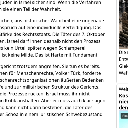
Sym
 Juden in Israel sicher sind. Wenn die Verfahren
sie einen Teil der Wahrheit.
 machen, aus historischer Wahrheit eine ungenaue
spruch auf eine individuelle Verteidigung. Das
Stärke des Rechtsstaats. Die Täter des 7. Oktober
 Israel darf ihnen deshalb nicht den Prozess
s kein Urteil später wegen Schlamperei,
Die
s ist keine Milde. Das ist Härte mit Fundament.
Ent
Glei
gericht trotzdem angreifen. Sie tun es bereits.
Waff
en für Menschenrechte, Volker Türk, forderte
nschenrechtsorganisationen äußerten Bedenken
e und zur militärischen Struktur des Gerichts.
Welt
 die Prozesse rücken. Israel muss ihr nicht
Kos
n Kritik aushalten. Aber er muss auch klar sagen:
nie
den
ng kann nicht darin bestehen, die Täter des
der Schoa in einem juristischen Schwebezustand
Pix