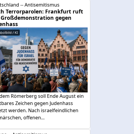
tschland -- Antisemitismus
h Terrorparolen: Frankfurt ruft
 Großdemonstration gegen
enhass
bolbild / KI
 dem Römerberg soll Ende August ein
htbares Zeichen gegen Judenhass
tzt werden. Nach israelfeindlichen
ärschen, offenen...