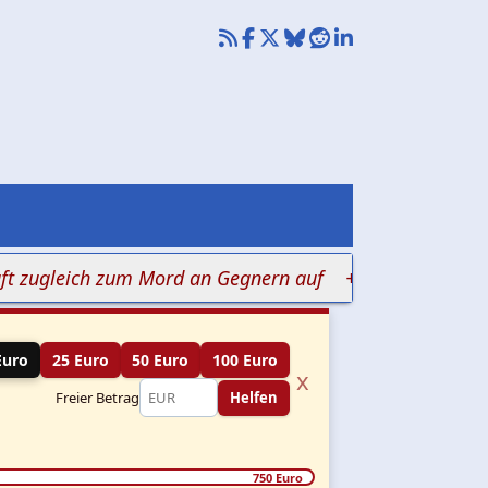
gleich zum Mord an Gegnern auf
+++ Judenhass in Kli
Euro
25 Euro
50 Euro
100 Euro
x
Freier Betrag
Helfen
750 Euro