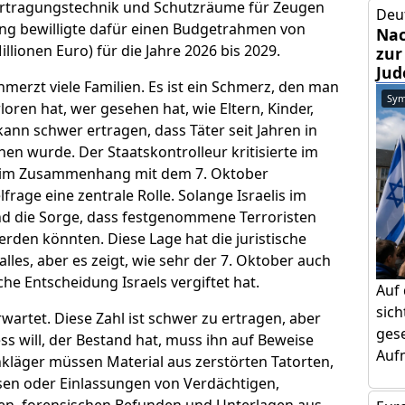
bertragungstechnik und Schutzräume für Zeugen
Deu
ung bewilligte dafür einen Budgetrahmen von
Nac
illionen Euro) für die Jahre 2026 bis 2029.
zur
Jud
merzt viele Familien. Es ist ein Schmerz, den man
Sym
oren hat, wer gesehen hat, wie Eltern, Kinder,
nn schwer ertragen, dass Täter seit Jahren in
hen wurde. Der Staatskontrolleur kritisierte im
ess im Zusammenhang mit dem 7. Oktober
frage eine zentrale Rolle. Solange Israelis im
nd die Sorge, dass festgenommene Terroristen
rden könnten. Diese Lage hat die juristische
alles, aber es zeigt, wie sehr der 7. Oktober auch
che Entscheidung Israels vergiftet hat.
Auf
sic
wartet. Diese Zahl ist schwer zu ertragen, aber
gese
ss will, der Bestand hat, muss ihn auf Beweise
Aufm
nkläger müssen Material aus zerstörten Tatorten,
en oder Einlassungen von Verdächtigen,