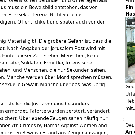
ren, forensischen Befunden und Unterlagen aus
Euro
Ein
s muss ein Beweisbild entstehen, das vor
Has
ner Pressekonferenz. Nicht vor einer
digern, Öffentlichkeit und später auch vor der
The
ig Material gibt. Die größere Gefahr ist, dass die
t. Nach Angaben der Jerusalem Post wird mit
 Hinter dieser Zahl stehen Menschen, keine
nitäter, Soldaten, Ermittler, forensische
 sahen, und Menschen, die nur Sekunden sahen,
rden. Manche werden über Mord sprechen müssen.
sexuelle Gewalt. Manche über das, was übrig
Geo
Urla
Hebr
lt stellen die Justiz vor eine besonders
mit..
n ermordet. Tatorte wurden zerstört, verändert
gesichert. Überlebende Zeugen sahen häufig nur
Deu
ctober 7th Crimes by Hamas Against Women and
An 
inem breiten Beweisbestand aus Zeugenaussagen,