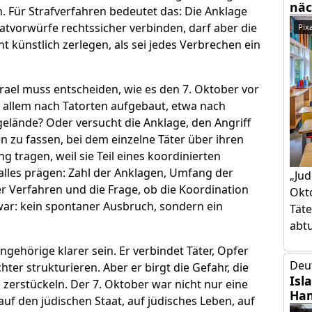
näc
 Für Strafverfahren bedeutet das: Die Anklage
tvorwürfe rechtssicher verbinden, darf aber die
Pix
 künstlich zerlegen, als sei jedes Verbrechen ein
srael muss entscheiden, wie es den 7. Oktober vor
r allem nach Tatorten aufgebaut, etwa nach
lgelände? Oder versucht die Anklage, den Angriff
 zu fassen, bei dem einzelne Täter über ihren
 tragen, weil sie Teil eines koordinierten
alles prägen: Zahl der Anklagen, Umfang der
„Jud
er Verfahren und die Frage, ob die Koordination
Okto
 war: kein spontaner Ausbruch, sondern ein
Täte
abtut
gehörige klarer sein. Er verbindet Täter, Opfer
Deu
hter strukturieren. Aber er birgt die Gefahr, die
Isl
zerstückeln. Der 7. Oktober war nicht nur eine
Ham
auf den jüdischen Staat, auf jüdisches Leben, auf