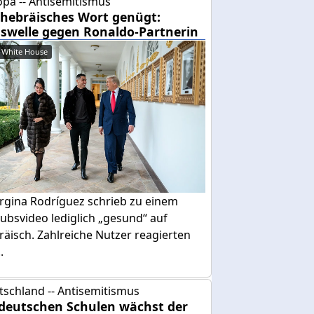
pa -- Antisemitismus
 hebräisches Wort genügt:
swelle gegen Ronaldo-Partnerin
 White House
rgina Rodríguez schrieb zu einem
ubsvideo lediglich „gesund“ auf
äisch. Zahlreiche Nutzer reagierten
.
tschland -- Antisemitismus
deutschen Schulen wächst der