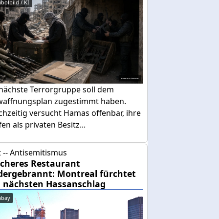
bolbild / KI
 nächste Terrorgruppe soll dem
waffnungsplan zugestimmt haben.
chzeitig versucht Hamas offenbar, ihre
en als privaten Besitz...
 -- Antisemitismus
cheres Restaurant
dergebrannt: Montreal fürchtet
 nächsten Hassanschlag
abay