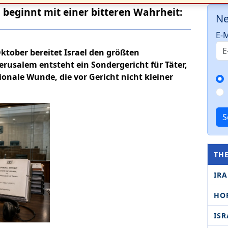
 beginnt mit einer bitteren Wahrheit:
Ne
E-M
tober bereitet Israel den größten
Jerusalem entsteht ein Sondergericht für Täter,
nale Wunde, die vor Gericht nicht kleiner
S
TH
IR
HO
ISR