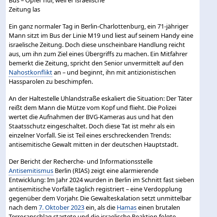
Ein ganz normaler Tag in Berlin-Charlottenburg, ein 71-jähriger
Mann sitzt im Bus der Linie M19 und liest auf seinem Handy eine
israelische Zeitung. Doch diese unscheinbare Handlung reicht
aus, um ihn zum Ziel eines Übergriffs zu machen. Ein Mitfahrer
bemerkt die Zeitung, spricht den Senior unvermittelt auf den
Nahostkonflikt
an – und beginnt, ihn mit antizionistischen
Hassparolen zu beschimpfen.
An der Haltestelle Uhlandstraße eskaliert die Situation: Der Täter
reißt dem Mann die Mütze vom Kopf und flieht. Die Polizei
wertet die Aufnahmen der BVG-Kameras aus und hat den
Staatsschutz eingeschaltet. Doch diese Tat ist mehr als ein
einzelner Vorfall. Sie ist Teil eines erschreckenden Trends:
antisemitische Gewalt mitten in der deutschen Hauptstadt.
Der Bericht der Recherche- und Informationsstelle
Antisemitismus
Berlin (RIAS) zeigt eine alarmierende
Entwicklung: Im Jahr 2024 wurden in Berlin im Schnitt fast sieben
antisemitische Vorfälle täglich registriert – eine Verdopplung
gegenüber dem Vorjahr. Die Gewalteskalation setzt unmittelbar
nach dem
7. Oktober 2023
ein, als die
Hamas
einen brutalen
Terroranschlag startete und die israelische Reaktion folgte.