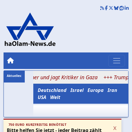
Männer und jagt Kritiker in Gaza
+++ Trump erwägt Ir
Deutschland
Israel
Europa
Iran
USA
Welt
750 EURO KURZFRISTIG BENÖTIGT
x
Bitte helfen Sie jetzt - jeder Beitrag zählt