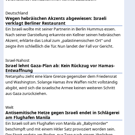
Deutschland
Wegen hebräischen Akzents abgewiesen: Israeli
verklagt Berliner Restaurant
Ein Israeli wollte mit seiner Partnerin in Berlin Hummus essen.
Nach seiner Darstellung erkannte ein Kellner seinen hebräischen
Akzent, erklärte das Lokal zum „palästinensischen Ort“ und
zeigte ihm schließlich die Tür. Nun landet der Fall vor Gericht.
Israel-Nahost
Israel lehnt Gaza-Plan ab: Kein Rückzug vor Hamas-
Entwaffnung
Netanjahu zieht eine klare Grenze gegenüber dem Friedensrat
und Washington. Solange Hamas ihre Waffen nicht vollständig
abgibt, wird sich die israelische Armee keinen weiteren Schritt
aus Gaza zurückziehen.
Welt
Antisemitische Hetze gegen Israeli endet in Schlägerei
am Flughafen Manila
Ein Israeli soll am Flughafen von Manila als „Babymörder“
beschimpft und mit einem Hitler Satz provoziert worden sein.
Der Streit endete am Boden, nur Tage nach einem ähnlichen