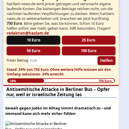
haOlam-news.de wird privat getragen und verursacht eigene
laufende Kosten. Die bisherigen Beiträge reichen nicht, um die
nächsten laufenden Verpflichtungen zu decken. Wenn haOlam-
news.de so weiterarbeiten soll, brauchen wir jetzt kurzfristig
750 Euro
. Bitte geben Sie, was Sie können. Schon 10 Euro
helfen sofort; wer mehr geben kann, hilft besonders. Fragen?
redaktion@haolam.de
10 Euro
25 Euro
50 Euro
100 Euro
Helfen
Freier Betrag
Stand: 34% von 750 Euro.
Ohne weitere Hilfe müssen wir den
Umfang reduzieren.
34% erreicht.
34%
750 Euro
Antisemitische Attacke in Berliner Bus – Opfer
nur, weil er israelische Zeitung las
Gewalt gegen Juden im Alltag nimmt dramatisch zu – und
niemand kann sich mehr sicher fühlen