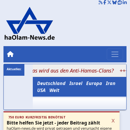
mma: Was wird aus den Anti-Hamas-Clans?
+++ Mit Mes
Deutschland
Israel
Europa
Iran
USA
Welt
750 EURO KURZFRISTIG BENÖTIGT
x
Bitte helfen Sie jetzt - jeder Beitrag zählt
haOlam-news.de wird privat getragen und verursacht eigene