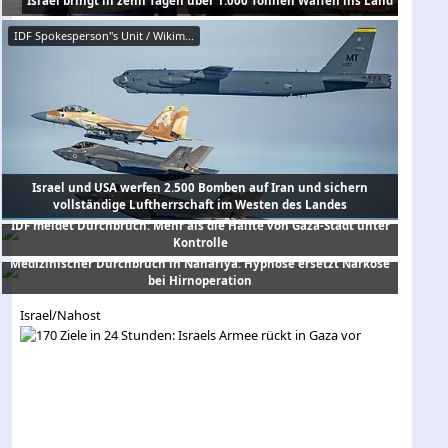
Israel bringt in zehn Tagen über 1.000 Tonnen Waffen ins Land
IDF Spokesperson"s Unit / Wikim...
Israel und USA werfen 2.500 Bomben auf Iran und sichern
vollständige Luftherrschaft im Westen des Landes
IDF meldet Durchbruch: Mehr als die Hälfte von Gaza-Stadt unter
Kontrolle
Medizinischer Durchbruch in Nahariya: Hypnose ersetzt Narkose
bei Hirnoperation
Israel/Nahost