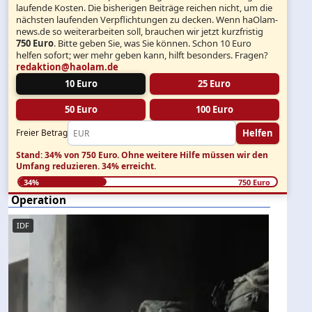
laufende Kosten. Die bisherigen Beiträge reichen nicht, um die
nächsten laufenden Verpflichtungen zu decken. Wenn haOlam-
news.de so weiterarbeiten soll, brauchen wir jetzt kurzfristig
750 Euro
. Bitte geben Sie, was Sie können. Schon 10 Euro
helfen sofort; wer mehr geben kann, hilft besonders. Fragen?
redaktion@haolam.de
10 Euro
25 Euro
50 Euro
100 Euro
Helfen
Freier Betrag
Stand: 34% von 750 Euro.
Ohne weitere Hilfe müssen wir den
Umfang reduzieren.
34% erreicht.
34%
750 Euro
Operation
IDF