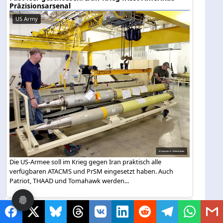
Präzisionsarsenal
US Army
Die US-Armee soll im Krieg gegen Iran praktisch alle
verfügbaren ATACMS und PrSM eingesetzt haben. Auch
Patriot, THAAD und Tomahawk werden...
USA -- Antisemitismus
205 antisemitische Verbrechen: Mamdani regiert
eine Stadt, in der Juden zum Hauptziel werden