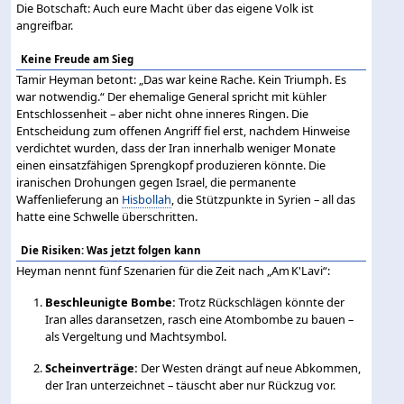
Die Botschaft: Auch eure Macht über das eigene Volk ist
angreifbar.
Keine Freude am Sieg
Tamir Heyman betont: „Das war keine Rache. Kein Triumph. Es
war notwendig.“ Der ehemalige General spricht mit kühler
Entschlossenheit – aber nicht ohne inneres Ringen. Die
Entscheidung zum offenen Angriff fiel erst, nachdem Hinweise
verdichtet wurden, dass der Iran innerhalb weniger Monate
einen einsatzfähigen Sprengkopf produzieren könnte. Die
iranischen Drohungen gegen Israel, die permanente
Waffenlieferung an
Hisbollah
, die Stützpunkte in Syrien – all das
hatte eine Schwelle überschritten.
Die Risiken: Was jetzt folgen kann
Heyman nennt fünf Szenarien für die Zeit nach „Am K'Lavi“:
Beschleunigte Bombe:
Trotz Rückschlägen könnte der
Iran alles daransetzen, rasch eine Atombombe zu bauen –
als Vergeltung und Machtsymbol.
Scheinverträge:
Der Westen drängt auf neue Abkommen,
der Iran unterzeichnet – täuscht aber nur Rückzug vor.