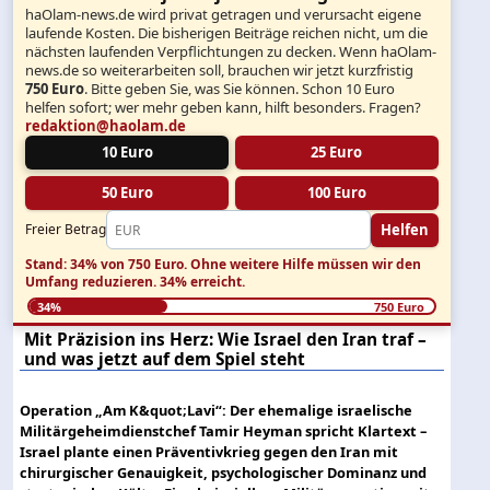
haOlam-news.de wird privat getragen und verursacht eigene
laufende Kosten. Die bisherigen Beiträge reichen nicht, um die
nächsten laufenden Verpflichtungen zu decken. Wenn haOlam-
news.de so weiterarbeiten soll, brauchen wir jetzt kurzfristig
750 Euro
. Bitte geben Sie, was Sie können. Schon 10 Euro
helfen sofort; wer mehr geben kann, hilft besonders. Fragen?
redaktion@haolam.de
10 Euro
25 Euro
50 Euro
100 Euro
Helfen
Freier Betrag
Stand: 34% von 750 Euro.
Ohne weitere Hilfe müssen wir den
Umfang reduzieren.
34% erreicht.
34%
750 Euro
Mit Präzision ins Herz: Wie Israel den Iran traf –
und was jetzt auf dem Spiel steht
Operation „Am K&quot;Lavi“: Der ehemalige israelische
Militärgeheimdienstchef Tamir Heyman spricht Klartext –
Israel plante einen Präventivkrieg gegen den Iran mit
chirurgischer Genauigkeit, psychologischer Dominanz und