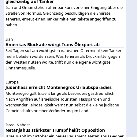
gleichzeitig auf Tanker
Iran und Oman stehen offenbar kurz vor einer Einigung über die
Straße von Hormus. Gleichzeitig beschuldigen die Emirate
Teheran, erneut einen Tanker mit einer Rakete angegriffen zu
haben.
Iran
Amerikas Blockade würgt Irans Ölexport ab
Seit Tagen soll am wichtigsten iranischen Ölterminal kein Tanker
mehr beladen worden sein. Was Teheran als Druckmittel gegen
den Westen nutzen wollte, trifft nun die eigene wichtigste
Einnahmequelle.
Europa
Judenhass erreicht Montenegros Urlaubsparadies
Montenegro galt Israelis lange als besonders gastfreundlich.
Nach Angriffen auf israelische Touristen, Hassparolen und
wachsender Feindseligkeit warnt nun selbst die kleine jüdische
Gemeinschaft vor einer Veränderung im Land.
Israel-Nahost
Netanjahus stärkster Trumpf heißt Opposition
Israel wählt im Oktober ein neues Parlament. Netanjahus Gegner