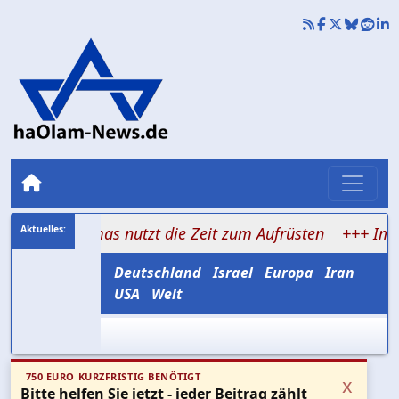
 Hamas nutzt die Zeit zum Aufrüsten
+++ Im Schatten d
Deutschland
Israel
Europa
Iran
USA
Welt
750 EURO KURZFRISTIG BENÖTIGT
x
Bitte helfen Sie jetzt - jeder Beitrag zählt