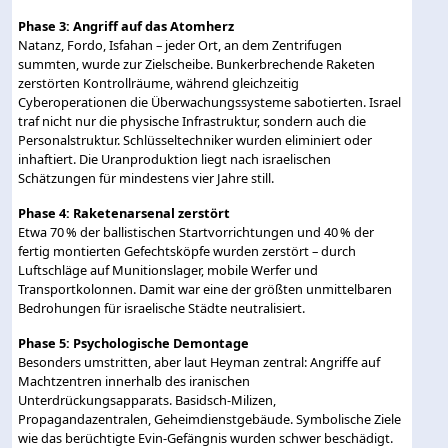
Phase 3: Angriff auf das Atomherz
Natanz, Fordo, Isfahan – jeder Ort, an dem Zentrifugen
summten, wurde zur Zielscheibe. Bunkerbrechende Raketen
zerstörten Kontrollräume, während gleichzeitig
Cyberoperationen die Überwachungssysteme sabotierten. Israel
traf nicht nur die physische Infrastruktur, sondern auch die
Personalstruktur. Schlüsseltechniker wurden eliminiert oder
inhaftiert. Die Uranproduktion liegt nach israelischen
Schätzungen für mindestens vier Jahre still.
Phase 4: Raketenarsenal zerstört
Etwa 70 % der ballistischen Startvorrichtungen und 40 % der
fertig montierten Gefechtsköpfe wurden zerstört – durch
Luftschläge auf Munitionslager, mobile Werfer und
Transportkolonnen. Damit war eine der größten unmittelbaren
Bedrohungen für israelische Städte neutralisiert.
Phase 5: Psychologische Demontage
Besonders umstritten, aber laut Heyman zentral: Angriffe auf
Machtzentren innerhalb des iranischen
Unterdrückungsapparats. Basidsch-Milizen,
Propagandazentralen, Geheimdienstgebäude. Symbolische Ziele
wie das berüchtigte Evin-Gefängnis wurden schwer beschädigt.