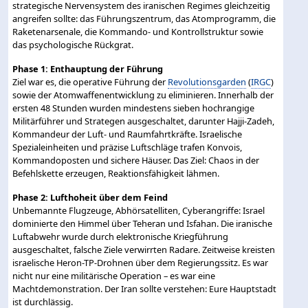
strategische Nervensystem des iranischen Regimes gleichzeitig
angreifen sollte: das Führungszentrum, das Atomprogramm, die
Raketenarsenale, die Kommando- und Kontrollstruktur sowie
das psychologische Rückgrat.
Phase 1: Enthauptung der Führung
Ziel war es, die operative Führung der
Revolutionsgarden
(
IRGC
)
sowie der Atomwaffenentwicklung zu eliminieren. Innerhalb der
ersten 48 Stunden wurden mindestens sieben hochrangige
Militärführer und Strategen ausgeschaltet, darunter Hajji-Zadeh,
Kommandeur der Luft- und Raumfahrtkräfte. Israelische
Spezialeinheiten und präzise Luftschläge trafen Konvois,
Kommandoposten und sichere Häuser. Das Ziel: Chaos in der
Befehlskette erzeugen, Reaktionsfähigkeit lähmen.
Phase 2: Lufthoheit über dem Feind
Unbemannte Flugzeuge, Abhörsatelliten, Cyberangriffe: Israel
dominierte den Himmel über Teheran und Isfahan. Die iranische
Luftabwehr wurde durch elektronische Kriegführung
ausgeschaltet, falsche Ziele verwirrten Radare. Zeitweise kreisten
israelische Heron-TP-Drohnen über dem Regierungssitz. Es war
nicht nur eine militärische Operation – es war eine
Machtdemonstration. Der Iran sollte verstehen: Eure Hauptstadt
ist durchlässig.