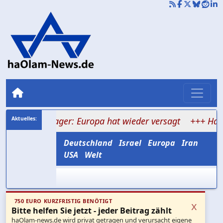
erienlager: Europa hat wieder versagt
+++ Hamas vers
Deutschland
Israel
Europa
Iran
USA
Welt
750 EURO KURZFRISTIG BENÖTIGT
x
Bitte helfen Sie jetzt - jeder Beitrag zählt
haOlam-news.de wird privat getragen und verursacht eigene