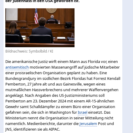
der Judenhass in den USA geworden ist.
Bildnachweis: Symbolbild / KI
Die amerikanische Justiz wirft einem Mann aus Florida vor, einen
antisemitisch
motivierten Massenangriff auf jüdische Mitarbeiter
einer proisraelischen Organisation geplant zu haben. Eine
Bundesgrandjury im südlichen Bezirk Floridas hat Forrest Kendall
Pemberton, 27 Jahre alt und aus Gainesville, wegen eines
mutmaßlichen Hassverbrechens und mehrerer Waffenvergehen
angeklagt. Nach Angaben des US-Justizministeriums soll
Pemberton am 23. Dezember 2024 mit einem AR-15-ähnlichen
Gewehr samt Schalldämpfer zu einem Büro einer Organisation
gefahren sein, die sich in Washington für
Israel
einsetzt. Das
Ministerium nennt die Organisation in seiner Mitteilung nicht
namentlich. Medienberichte, darunter die
Jerusalem
Post und
JNS, identifizieren sie als AIPAC.