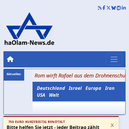
rophe, Rom wirft Rafael aus dem Drohnenschutz
+++ Li
Deutschland
Israel
Europa
Iran
USA
Welt
750 EURO KURZFRISTIG BENÖTIGT
x
Bitte helfen Sie jetzt - jeder Beitrag zählt