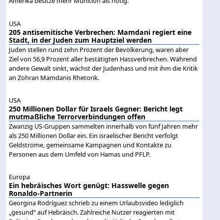
Amerika besitze mehr Munition als nötig.
USA
205 antisemitische Verbrechen: Mamdani regiert eine
Stadt, in der Juden zum Hauptziel werden
Juden stellen rund zehn Prozent der Bevölkerung, waren aber
Ziel von 56,9 Prozent aller bestätigten Hassverbrechen. Während
andere Gewalt sinkt, wächst der Judenhass und mit ihm die Kritik
an Zohran Mamdanis Rhetorik.
USA
250 Millionen Dollar für Israels Gegner: Bericht legt
mutmaßliche Terrorverbindungen offen
Zwanzig US-Gruppen sammelten innerhalb von fünf Jahren mehr
als 250 Millionen Dollar ein. Ein israelischer Bericht verfolgt
Geldströme, gemeinsame Kampagnen und Kontakte zu
Personen aus dem Umfeld von Hamas und PFLP.
Europa
Ein hebräisches Wort genügt: Hasswelle gegen
Ronaldo-Partnerin
Georgina Rodríguez schrieb zu einem Urlaubsvideo lediglich
„gesund“ auf Hebräisch. Zahlreiche Nutzer reagierten mit