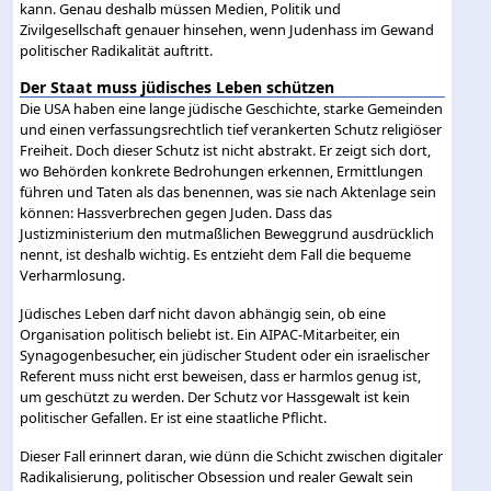
kann. Genau deshalb müssen Medien, Politik und
Zivilgesellschaft genauer hinsehen, wenn Judenhass im Gewand
politischer Radikalität auftritt.
Der Staat muss jüdisches Leben schützen
Die USA haben eine lange jüdische Geschichte, starke Gemeinden
und einen verfassungsrechtlich tief verankerten Schutz religiöser
Freiheit. Doch dieser Schutz ist nicht abstrakt. Er zeigt sich dort,
wo Behörden konkrete Bedrohungen erkennen, Ermittlungen
führen und Taten als das benennen, was sie nach Aktenlage sein
können: Hassverbrechen gegen Juden. Dass das
Justizministerium den mutmaßlichen Beweggrund ausdrücklich
nennt, ist deshalb wichtig. Es entzieht dem Fall die bequeme
Verharmlosung.
Jüdisches Leben darf nicht davon abhängig sein, ob eine
Organisation politisch beliebt ist. Ein AIPAC-Mitarbeiter, ein
Synagogenbesucher, ein jüdischer Student oder ein israelischer
Referent muss nicht erst beweisen, dass er harmlos genug ist,
um geschützt zu werden. Der Schutz vor Hassgewalt ist kein
politischer Gefallen. Er ist eine staatliche Pflicht.
Dieser Fall erinnert daran, wie dünn die Schicht zwischen digitaler
Radikalisierung, politischer Obsession und realer Gewalt sein