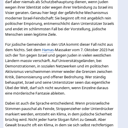
darf aber niemals als Schutzbehauptung dienen, wenn Juden
wegen ihrer Identität oder wegen ihrer Verbindung zu Israel ins
Visier geraten. Genau hier liegt der gefährliche Mechanismus
moderner Israel-Feindschaft: Sie beginnt oft mit angeblich rein
politischer Empörung, entmenschlicht dann Unterstützer Israels
und endet im schlimmsten Fall bei der Vorstellung, jüdische
Menschen seien legitime Ziele.
Für jüdische Gemeinden in den USA kommt dieser Fall nicht aus
dem Nichts. Seit dem
Hamas
-Massaker vom 7. Oktober 2023 hat
sich der Ton gegen Israel und gegen Juden in vielen westlichen
Ländern massiv verschärft. Auf Universitätsgeländen, bei
Demonstrationen, in sozialen Netzwerken und im politischen
Aktivismus verschwimmen immer wieder die Grenzen zwischen
Kritik, Dämonisierung und offener Bedrohung. Wer ständig
behauptet, Israel und seine Unterstützer seien das eigentliche
Übel der Welt, darf sich nicht wundern, wenn Einzelne daraus
eine mörderische Fantasie ableiten.
Dabei ist auch die Sprache entscheidend. Wenn proisraelische
Stimmen pauschal als Feinde, Strippenzieher oder Unterdrücker
markiert werden, entsteht ein Klima, in dem jüdische Sicherheit
brüchig wird. Nicht jeder harte Slogan führt zu Gewalt. Aber
Gewalt braucht oft ein Klima, in dem sie sich selbst rechtfertigen