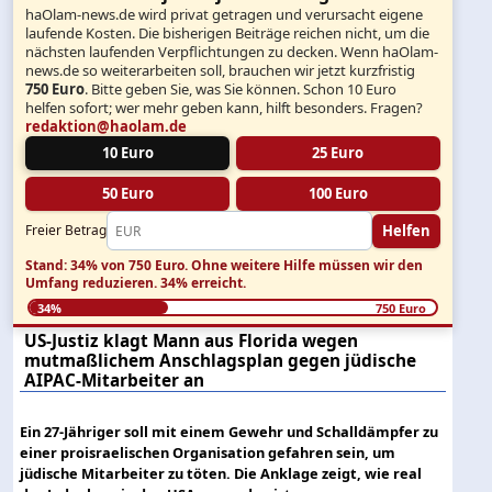
haOlam-news.de wird privat getragen und verursacht eigene
laufende Kosten. Die bisherigen Beiträge reichen nicht, um die
nächsten laufenden Verpflichtungen zu decken. Wenn haOlam-
news.de so weiterarbeiten soll, brauchen wir jetzt kurzfristig
750 Euro
. Bitte geben Sie, was Sie können. Schon 10 Euro
helfen sofort; wer mehr geben kann, hilft besonders. Fragen?
redaktion@haolam.de
10 Euro
25 Euro
50 Euro
100 Euro
Helfen
Freier Betrag
Stand: 34% von 750 Euro.
Ohne weitere Hilfe müssen wir den
Umfang reduzieren.
34% erreicht.
34%
750 Euro
US-Justiz klagt Mann aus Florida wegen
mutmaßlichem Anschlagsplan gegen jüdische
AIPAC-Mitarbeiter an
Ein 27-Jähriger soll mit einem Gewehr und Schalldämpfer zu
einer proisraelischen Organisation gefahren sein, um
jüdische Mitarbeiter zu töten. Die Anklage zeigt, wie real