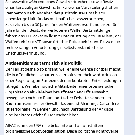
Schusswaffe während eines Gewaltverbrechens sowie Besitz
eines kurzläufigen Gewehrs. Im Falle einer Verurteilung drohen
Pemberton nach Angaben des Justizministeriums bis zu
lebenslange Haft für das mutmaßliche Hassverbrechen,
zusätzlich bis zu 30 Jahre für den Waffenvorwurf und bis zu fünf
Jahre für den Besitz der verbotenen Waffe. Die Ermittlungen
führen das FBI Jacksonville mit Unterstützung des FBI Miami, der
Waffenbehörde ATF sowie örtlicher Polizeibehörden. Bis zu einer
rechtskräftigen Verurteilung gilt selbstverständlich die
Unschuldsvermutung.
Antisemitismus tarnt sich als Politik
Der Fall ist deshalb so brisant, weil er eine Grenze sichtbar macht,
die in öffentlichen Debatten viel zu oft vernebelt wird. Kritik an
einer Regierung, an Parteien oder an konkreten Entscheidungen
ist legitim. Wer aber jüdische Mitarbeiter einer proisraelischen
Organisation als Ziel eines bewaffneten Angriffs auswählt,
bewegt sich nicht im Raum politischer Debatte, sondern im
Raum antisemitischer Gewalt. Das eine ist Meinung. Das andere
ist Terrornähe im Denken und, nach Darstellung der Anklage,
eine konkrete Gefahr für Menschenleben.
AIPAC ist in den USA eine bekannte und oft umstrittene
proisraelische Lobbyorganisation. Diese politische Kontroverse