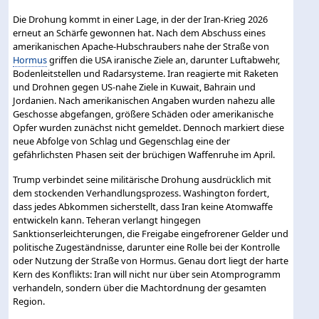
Die Drohung kommt in einer Lage, in der der Iran-Krieg 2026
erneut an Schärfe gewonnen hat. Nach dem Abschuss eines
amerikanischen Apache-Hubschraubers nahe der Straße von
Hormus
griffen die USA iranische Ziele an, darunter Luftabwehr,
Bodenleitstellen und Radarsysteme. Iran reagierte mit Raketen
und Drohnen gegen US-nahe Ziele in Kuwait, Bahrain und
Jordanien. Nach amerikanischen Angaben wurden nahezu alle
Geschosse abgefangen, größere Schäden oder amerikanische
Opfer wurden zunächst nicht gemeldet. Dennoch markiert diese
neue Abfolge von Schlag und Gegenschlag eine der
gefährlichsten Phasen seit der brüchigen Waffenruhe im April.
Trump verbindet seine militärische Drohung ausdrücklich mit
dem stockenden Verhandlungsprozess. Washington fordert,
dass jedes Abkommen sicherstellt, dass Iran keine Atomwaffe
entwickeln kann. Teheran verlangt hingegen
Sanktionserleichterungen, die Freigabe eingefrorener Gelder und
politische Zugeständnisse, darunter eine Rolle bei der Kontrolle
oder Nutzung der Straße von Hormus. Genau dort liegt der harte
Kern des Konflikts: Iran will nicht nur über sein Atomprogramm
verhandeln, sondern über die Machtordnung der gesamten
Region.