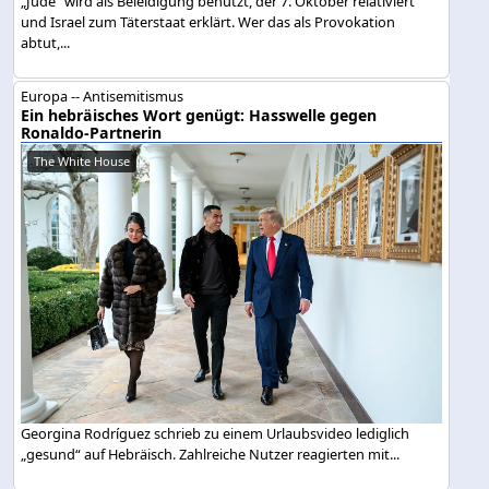
„Jude“ wird als Beleidigung benutzt, der 7. Oktober relativiert
und Israel zum Täterstaat erklärt. Wer das als Provokation
abtut,...
Europa -- Antisemitismus
Ein hebräisches Wort genügt: Hasswelle gegen
Ronaldo-Partnerin
The White House
Georgina Rodríguez schrieb zu einem Urlaubsvideo lediglich
„gesund“ auf Hebräisch. Zahlreiche Nutzer reagierten mit...