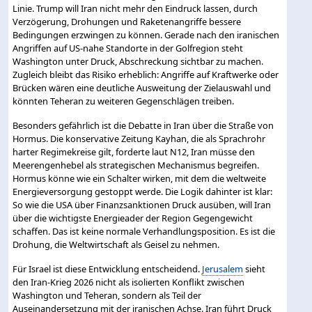
Linie. Trump will Iran nicht mehr den Eindruck lassen, durch
Verzögerung, Drohungen und Raketenangriffe bessere
Bedingungen erzwingen zu können. Gerade nach den iranischen
Angriffen auf US-nahe Standorte in der Golfregion steht
Washington unter Druck, Abschreckung sichtbar zu machen.
Zugleich bleibt das Risiko erheblich: Angriffe auf Kraftwerke oder
Brücken wären eine deutliche Ausweitung der Zielauswahl und
könnten Teheran zu weiteren Gegenschlägen treiben.
Besonders gefährlich ist die Debatte in Iran über die Straße von
Hormus. Die konservative Zeitung Kayhan, die als Sprachrohr
harter Regimekreise gilt, forderte laut N12, Iran müsse den
Meerengenhebel als strategischen Mechanismus begreifen.
Hormus könne wie ein Schalter wirken, mit dem die weltweite
Energieversorgung gestoppt werde. Die Logik dahinter ist klar:
So wie die USA über Finanzsanktionen Druck ausüben, will Iran
über die wichtigste Energieader der Region Gegengewicht
schaffen. Das ist keine normale Verhandlungsposition. Es ist die
Drohung, die Weltwirtschaft als Geisel zu nehmen.
Für Israel ist diese Entwicklung entscheidend.
Jerusalem
sieht
den Iran-Krieg 2026 nicht als isolierten Konflikt zwischen
Washington und Teheran, sondern als Teil der
Auseinandersetzung mit der iranischen Achse. Iran führt Druck