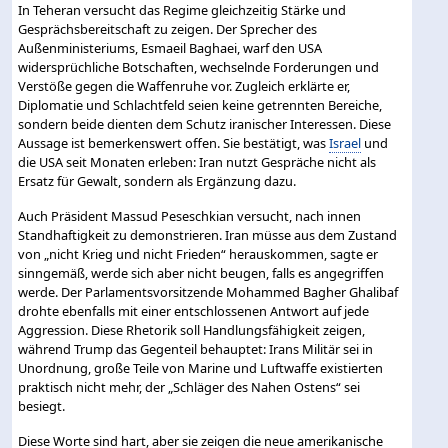
In Teheran versucht das Regime gleichzeitig Stärke und
Gesprächsbereitschaft zu zeigen. Der Sprecher des
Außenministeriums, Esmaeil Baghaei, warf den USA
widersprüchliche Botschaften, wechselnde Forderungen und
Verstöße gegen die Waffenruhe vor. Zugleich erklärte er,
Diplomatie und Schlachtfeld seien keine getrennten Bereiche,
sondern beide dienten dem Schutz iranischer Interessen. Diese
Aussage ist bemerkenswert offen. Sie bestätigt, was
Israel
und
die USA seit Monaten erleben: Iran nutzt Gespräche nicht als
Ersatz für Gewalt, sondern als Ergänzung dazu.
Auch Präsident Massud Peseschkian versucht, nach innen
Standhaftigkeit zu demonstrieren. Iran müsse aus dem Zustand
von „nicht Krieg und nicht Frieden“ herauskommen, sagte er
sinngemäß, werde sich aber nicht beugen, falls es angegriffen
werde. Der Parlamentsvorsitzende Mohammed Bagher Ghalibaf
drohte ebenfalls mit einer entschlossenen Antwort auf jede
Aggression. Diese Rhetorik soll Handlungsfähigkeit zeigen,
während Trump das Gegenteil behauptet: Irans Militär sei in
Unordnung, große Teile von Marine und Luftwaffe existierten
praktisch nicht mehr, der „Schläger des Nahen Ostens“ sei
besiegt.
Diese Worte sind hart, aber sie zeigen die neue amerikanische