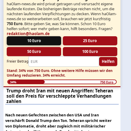
haOlam-news.de wird privat getragen und verursacht eigene
laufende Kosten. Die bisherigen Beiträge reichen nicht, um die
nächsten laufenden Verpflichtungen zu decken. Wenn haOlam-
news.de so weiterarbeiten soll, brauchen wir jetzt kurzfristig
750 Euro
. Bitte geben Sie, was Sie können. Schon 10 Euro
helfen sofort; wer mehr geben kann, hilft besonders. Fragen?
redaktion@haolam.de
10 Euro
25 Euro
50 Euro
100 Euro
Helfen
Freier Betrag
Stand: 34% von 750 Euro.
Ohne weitere Hilfe müssen wir den
Umfang reduzieren.
34% erreicht.
34%
750 Euro
Trump droht Iran mit neuen Angriffen: Teheran
soll den Preis für verschleppte Verhandlungen
zahlen
Nach neuen Gefechten zwischen den USA und Iran
verschärft Donald Trump den Ton. Teheran spricht weiter
von Diplomatie, droht aber zugleich mit militärischer