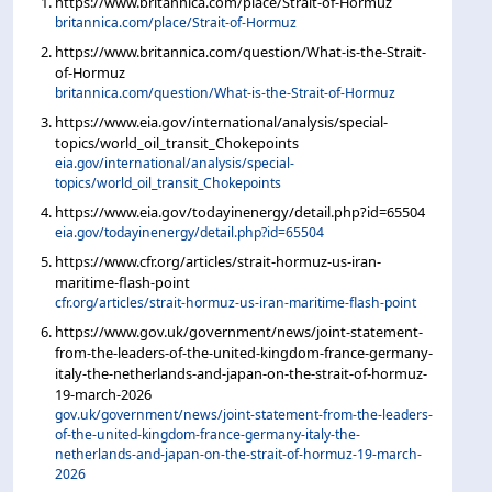
https://www.britannica.com/place/Strait-of-Hormuz
britannica.com/place/Strait-of-Hormuz
https://www.britannica.com/question/What-is-the-Strait-
of-Hormuz
britannica.com/question/What-is-the-Strait-of-Hormuz
https://www.eia.gov/international/analysis/special-
topics/world_oil_transit_Chokepoints
eia.gov/international/analysis/special-
topics/world_oil_transit_Chokepoints
https://www.eia.gov/todayinenergy/detail.php?id=65504
eia.gov/todayinenergy/detail.php?id=65504
https://www.cfr.org/articles/strait-hormuz-us-iran-
maritime-flash-point
cfr.org/articles/strait-hormuz-us-iran-maritime-flash-point
https://www.gov.uk/government/news/joint-statement-
from-the-leaders-of-the-united-kingdom-france-germany-
italy-the-netherlands-and-japan-on-the-strait-of-hormuz-
19-march-2026
gov.uk/government/news/joint-statement-from-the-leaders-
of-the-united-kingdom-france-germany-italy-the-
netherlands-and-japan-on-the-strait-of-hormuz-19-march-
2026