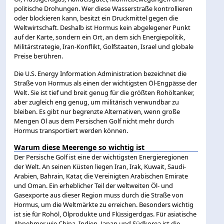
politische Drohungen. Wer diese Wasserstraße kontrollieren
oder blockieren kann, besitzt ein Druckmittel gegen die
Weltwirtschaft. Deshalb ist Hormus kein abgelegener Punkt
auf der Karte, sondern ein Ort, an dem sich Energiepolitik,
Militärstrategie, Iran-Konflikt, Golfstaaten, Israel und globale
Preise berühren.
Die U.S. Energy Information Administration bezeichnet die
Straße von Hormus als einen der wichtigsten Öl-Engpässe der
Welt. Sie ist tief und breit genug für die größten Rohöltanker,
aber zugleich eng genug, um militärisch verwundbar zu
bleiben. Es gibt nur begrenzte Alternativen, wenn große
Mengen Öl aus dem Persischen Golf nicht mehr durch
Hormus transportiert werden können.
Warum diese Meerenge so wichtig ist
Der Persische Golf ist eine der wichtigsten Energieregionen
der Welt. An seinen Küsten liegen Iran, Irak, Kuwait, Saudi-
Arabien, Bahrain, Katar, die Vereinigten Arabischen Emirate
und Oman. Ein erheblicher Teil der weltweiten Öl- und
Gasexporte aus dieser Region muss durch die Straße von
Hormus, um die Weltmärkte zu erreichen. Besonders wichtig
ist sie für Rohöl, Ölprodukte und Flüssigerdgas. Für asiatische
Abnehmer wie China, Indien, Japan und Südkorea ist die