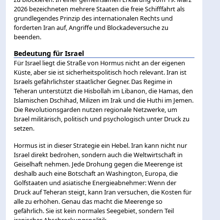
2026 bezeichneten mehrere Staaten die freie Schifffahrt als
grundlegendes Prinzip des internationalen Rechts und
forderten Iran auf, Angriffe und Blockadeversuche zu
beenden.
Bedeutung für Israel
Für Israel liegt die Straße von Hormus nicht an der eigenen
Küste, aber sie ist sicherheitspolitisch hoch relevant. Iran ist
Israels gefährlichster staatlicher Gegner. Das Regime in
Teheran unterstützt die Hisbollah im Libanon, die Hamas, den
Islamischen Dschihad, Milizen im Irak und die Huthi im Jemen.
Die Revolutionsgarden nutzen regionale Netzwerke, um
Israel militärisch, politisch und psychologisch unter Druck zu
setzen.
Hormus ist in dieser Strategie ein Hebel. Iran kann nicht nur
Israel direkt bedrohen, sondern auch die Weltwirtschaft in
Geiselhaft nehmen. Jede Drohung gegen die Meerenge ist
deshalb auch eine Botschaft an Washington, Europa, die
Golfstaaten und asiatische Energieabnehmer: Wenn der
Druck auf Teheran steigt, kann Iran versuchen, die Kosten für
alle zu erhöhen. Genau das macht die Meerenge so
gefährlich. Sie ist kein normales Seegebiet, sondern Teil
iranischer Abschreckungspolitik.