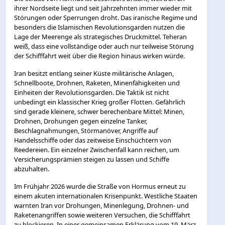
ihrer Nordseite liegt und seit Jahrzehnten immer wieder mit
Störungen oder Sperrungen droht. Das iranische Regime und
besonders die Islamischen Revolutionsgarden nutzen die
Lage der Meerenge als strategisches Druckmittel. Teheran
weiß, dass eine vollständige oder auch nur teilweise Störung
der Schifffahrt weit über die Region hinaus wirken würde.
Iran besitzt entlang seiner Küste militärische Anlagen,
Schnellboote, Drohnen, Raketen, Minenfähigkeiten und
Einheiten der Revolutionsgarden. Die Taktik ist nicht
unbedingt ein klassischer Krieg großer Flotten. Gefährlich
sind gerade kleinere, schwer berechenbare Mittel: Minen,
Drohnen, Drohungen gegen einzelne Tanker,
Beschlagnahmungen, Störmanöver, Angriffe auf
Handelsschiffe oder das zeitweise Einschüchtern von
Reedereien. Ein einzelner Zwischenfall kann reichen, um
Versicherungsprämien steigen zu lassen und Schiffe
abzuhalten.
Im Frühjahr 2026 wurde die Straße von Hormus erneut zu
einem akuten internationalen Krisenpunkt. Westliche Staaten
warnten Iran vor Drohungen, Minenlegung, Drohnen- und
Raketenangriffen sowie weiteren Versuchen, die Schifffahrt
zu blockieren. In einer gemeinsamen Erklärung vom 19. März