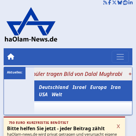
Z: Schüler tragen Bild von Dalal Mughrabi
+++ 0,2 bis 
Deutschland
Israel
Europa
Iran
USA
Welt
750 EURO KURZFRISTIG BENÖTIGT
x
Bitte helfen Sie jetzt - jeder Beitrag zählt
haOlam-news.de wird privat getragen und verursacht eigene