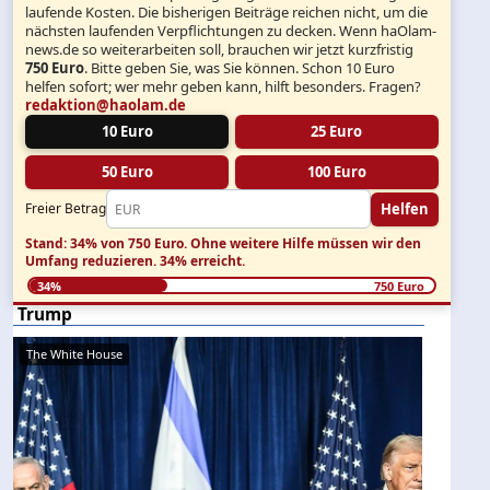
laufende Kosten. Die bisherigen Beiträge reichen nicht, um die
nächsten laufenden Verpflichtungen zu decken. Wenn haOlam-
news.de so weiterarbeiten soll, brauchen wir jetzt kurzfristig
750 Euro
. Bitte geben Sie, was Sie können. Schon 10 Euro
helfen sofort; wer mehr geben kann, hilft besonders. Fragen?
redaktion@haolam.de
10 Euro
25 Euro
50 Euro
100 Euro
Helfen
Freier Betrag
Stand: 34% von 750 Euro.
Ohne weitere Hilfe müssen wir den
Umfang reduzieren.
34% erreicht.
34%
750 Euro
Trump
The White House