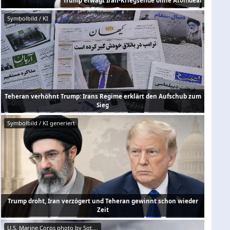
Trump erwägt Iran-Kriegsende ohne Atomdeal
Symbolbild / KI
Teheran verhöhnt Trump: Irans Regime erklärt den Aufschub zum
Sieg
Symbolbild / KI generiert
Trump droht, Iran verzögert und Teheran gewinnt schon wieder
Zeit
U.S. Marine Corps photo by Sgt....