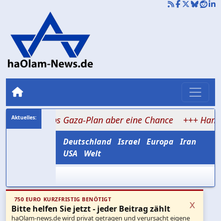
mps Gaza-Plan aber eine Chance
+++ Hamas rekrutiert 
Deutschland
Israel
Europa
Iran
USA
Welt
750 EURO KURZFRISTIG BENÖTIGT
x
Bitte helfen Sie jetzt - jeder Beitrag zählt
haOlam-news.de wird privat getragen und verursacht eigene