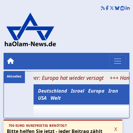
enlager: Europa hat wieder versagt
+++ Hamas verspr
Deutschland
Israel
Europa
Iran
USA
Welt
750 EURO KURZFRISTIG BENÖTIGT
x
Bitte helfen Sie jetzt - jeder Beitrag zählt