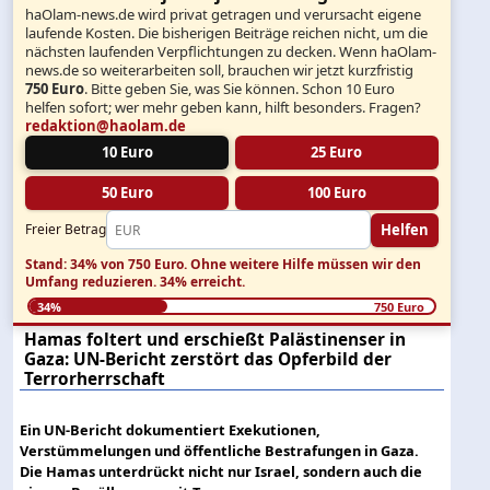
haOlam-news.de wird privat getragen und verursacht eigene
laufende Kosten. Die bisherigen Beiträge reichen nicht, um die
nächsten laufenden Verpflichtungen zu decken. Wenn haOlam-
news.de so weiterarbeiten soll, brauchen wir jetzt kurzfristig
750 Euro
. Bitte geben Sie, was Sie können. Schon 10 Euro
helfen sofort; wer mehr geben kann, hilft besonders. Fragen?
redaktion@haolam.de
10 Euro
25 Euro
50 Euro
100 Euro
Helfen
Freier Betrag
Stand: 34% von 750 Euro.
Ohne weitere Hilfe müssen wir den
Umfang reduzieren.
34% erreicht.
34%
750 Euro
Hamas foltert und erschießt Palästinenser in
Gaza: UN-Bericht zerstört das Opferbild der
Terrorherrschaft
Ein UN-Bericht dokumentiert Exekutionen,
Verstümmelungen und öffentliche Bestrafungen in Gaza.
Die Hamas unterdrückt nicht nur Israel, sondern auch die