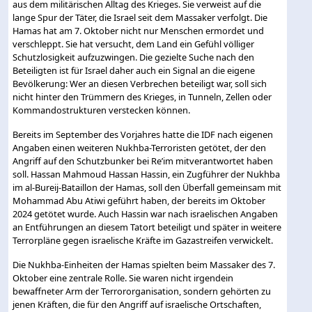
aus dem militärischen Alltag des Krieges. Sie verweist auf die
lange Spur der Täter, die Israel seit dem Massaker verfolgt. Die
Hamas hat am 7. Oktober nicht nur Menschen ermordet und
verschleppt. Sie hat versucht, dem Land ein Gefühl völliger
Schutzlosigkeit aufzuzwingen. Die gezielte Suche nach den
Beteiligten ist für Israel daher auch ein Signal an die eigene
Bevölkerung: Wer an diesen Verbrechen beteiligt war, soll sich
nicht hinter den Trümmern des Krieges, in Tunneln, Zellen oder
Kommandostrukturen verstecken können.
Bereits im September des Vorjahres hatte die IDF nach eigenen
Angaben einen weiteren Nukhba-Terroristen getötet, der den
Angriff auf den Schutzbunker bei Re’im mitverantwortet haben
soll. Hassan Mahmoud Hassan Hassin, ein Zugführer der Nukhba
im al-Bureij-Bataillon der Hamas, soll den Überfall gemeinsam mit
Mohammad Abu Atiwi geführt haben, der bereits im Oktober
2024 getötet wurde. Auch Hassin war nach israelischen Angaben
an Entführungen an diesem Tatort beteiligt und später in weitere
Terrorpläne gegen israelische Kräfte im Gazastreifen verwickelt.
Die Nukhba-Einheiten der Hamas spielten beim Massaker des 7.
Oktober eine zentrale Rolle. Sie waren nicht irgendein
bewaffneter Arm der Terrororganisation, sondern gehörten zu
jenen Kräften, die für den Angriff auf israelische Ortschaften,