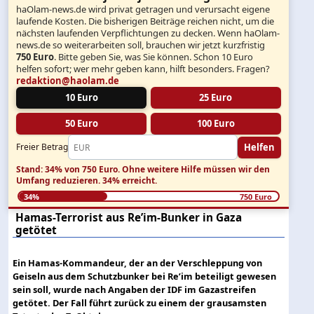
haOlam-news.de wird privat getragen und verursacht eigene
laufende Kosten. Die bisherigen Beiträge reichen nicht, um die
nächsten laufenden Verpflichtungen zu decken. Wenn haOlam-
news.de so weiterarbeiten soll, brauchen wir jetzt kurzfristig
750 Euro
. Bitte geben Sie, was Sie können. Schon 10 Euro
helfen sofort; wer mehr geben kann, hilft besonders. Fragen?
redaktion@haolam.de
10 Euro
25 Euro
50 Euro
100 Euro
Helfen
Freier Betrag
Stand: 34% von 750 Euro.
Ohne weitere Hilfe müssen wir den
Umfang reduzieren.
34% erreicht.
34%
750 Euro
Hamas-Terrorist aus Re’im-Bunker in Gaza
getötet
Ein Hamas-Kommandeur, der an der Verschleppung von
Geiseln aus dem Schutzbunker bei Re’im beteiligt gewesen
sein soll, wurde nach Angaben der IDF im Gazastreifen
getötet. Der Fall führt zurück zu einem der grausamsten