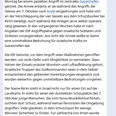
Montag bei einem gezielten Angriff im zentralen
Gazastreifen
getötet. Die Armee erklärte, er sei während des Angriffs der
Hamas am 7. Oktober nach
Israel
eingedrungen und habe sich
an der Verschleppung der vier Geiseln aus dem Schutzbunker bei
Re’im beteiligt. Auch während des Krieges sei er weiter operativ
tätig gewesen. In den vergangenen Wochen habe er nach
Angaben der IDF Angriffspläne gegen israelische Soldaten und
Zivilisten vorangetrieben. Aus Sicht der Armee stellte er damit
eine unmittelbare Bedrohung für israelische Kräfte im
Gazastreifen dar.
Die IDF betonte, vor dem Angriff seien Maßnahmen getroffen
worden, um zivile Opfer nach Möglichkeit zu vermeiden. Dazu
hätten der Einsatz präziser Munition und Luftaufklärung gehört.
Israelische Truppen des Südkommandos seien in dem Gebiet
entsprechend den geltenden Vereinbarungen eingesetzt und
würden weiterhin gegen unmittelbare Bedrohungen vorgehen.
Der Name Re’im steht in Israel nicht nur für einen Ort auf der
Landkarte. Er steht für einen der dunkelsten Schauplätze des 7.
Oktober. Junge Menschen, die vom Nova-Musikfestival flohen,
suchten dort Schutz, während Hamas-Terroristen die Umgebung
angriffen. Viele glaubten, in dem Schutzraum für wenige
Minuten Sicherheit zu finden. Für zahlreiche von ihnen wurde