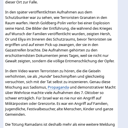
dieser Ort zur Falle.
In den später veröffentlichten Aufnahmen aus dem
Schutzbunker war zu sehen, wie Terroristen Granaten in den
Raum warfen. Hersh Goldberg-Polin verlor bei einer Explosion
seine Hand. Die Bilder der Entführung, die während des Krieges
auf Wunsch der Familien veröffentlicht wurden, zeigten Hersh,
Or und Eliya im Inneren des Schutzraums, bevor Terroristen sie
ergriffen und auf einen Pick-up zwangen, der sie in den
Gazastreifen brachte. Die Aufnahmen gehörten zu den
erschütterndsten Dokumenten jenes Tages, weil sie nicht nur
Gewalt zeigten, sondern die völlige Entmenschlichung der Opfer.
In dem Video waren Terroristen zu hören, die die Geiseln
verhöhnten, sie als „Hunde“ beschimpften und gleichzeitig
versuchten, sich mit der Tat selbst zu inszenieren. Genau diese
Mischung aus Sadismus,
Propaganda
und demonstrativer Macht
über Wehrlose machte viele Aufnahmen des 7. Oktober so
schwer erträglich. Für Israel war es nie nur ein Angriff auf
Militärposten oder Grenzorte. Es war ein Angriff auf Familien,
Jugendliche, Festivalbesucher, alte Menschen, Kinder und ganze
Gemeinden.
Die Tötung Ramadans ist deshalb mehr als eine weitere Meldung