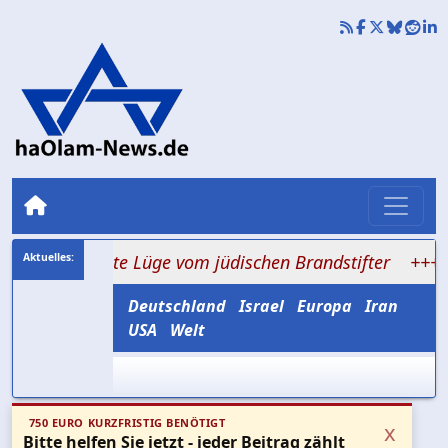
die alte Lüge vom jüdischen Brandstifter
+++ Hisbollah 
Deutschland
Israel
Europa
Iran
USA
Welt
750 EURO KURZFRISTIG BENÖTIGT
x
Bitte helfen Sie jetzt - jeder Beitrag zählt