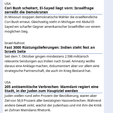
USA
Cori Bush scheitert, El-Sayed liegt vorn: Israelfrage
zerreißt die Demokraten
In Missouri stoppen demokratische Wähler die israelfeindliche
Cori Bush erneut. Gleichzeitig steht in Michigan mit Abdul El-
Sayed ein scharfer Gegner amerikanischer Israelhilfen vor einem
möglichen Sieg.
Israel-Nahost
Fast 3000 Rüstungslieferungen: Indien steht fest an
Israels Seite
Seit dem 7. Oktober gingen mindestens 2.596 militärisch
relevante Sendungen aus Indien nach Israel. Amnesty wollte
daraus eine Anklage machen, dokumentiert aber vor allem eine
strategische Partnerschaft, die auch im Krieg Bestand hat.
USA
205 antisemitische Verbrechen: Mamdani regiert eine
Stadt, in der Juden zum Hauptziel werden
Juden stellen rund zehn Prozent der Bevölkerung, waren aber
Ziel von 56,9 Prozent aller bestätigten Hassverbrechen. Während
andere Gewalt sinkt, wächst der Judenhass und mit ihm die Kritik
an Zohran Mamdanis Rhetorik.