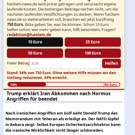
haOlam-news.de wird privat getragen und verursacht eigene
laufende Kosten. Die bisherigen Beiträge reichen nicht, um die
nächsten laufenden Verpflichtungen zu decken. Wenn haOlam-
news.de so weiterarbeiten soll, brauchen wir jetzt kurzfristig
750 Euro
. Bitte geben Sie, was Sie können. Schon 10 Euro
helfen sofort; wer mehr geben kann, hilft besonders. Fragen?
redaktion@haolam.de
10 Euro
25 Euro
50 Euro
100 Euro
Helfen
Freier Betrag
Stand: 34% von 750 Euro.
Ohne weitere Hilfe müssen wir den
Umfang reduzieren.
34% erreicht.
34%
750 Euro
Trump erklärt Iran Abkommen nach Hormus
Angriffen für beendet
Nach iranischen Angriffen am Golf sieht Donald Trump das
Memorandum mit Teheran als erledigt an. Der NATO Gipfel
in Ankara zeigt: Selbst Europas Sicherheitsarchitektur kann
die iranische Wirklichkeit nicht länger schönreden.