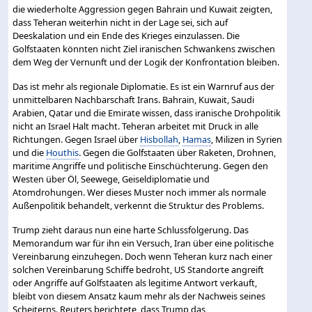
die wiederholte Aggression gegen Bahrain und Kuwait zeigten,
dass Teheran weiterhin nicht in der Lage sei, sich auf
Deeskalation und ein Ende des Krieges einzulassen. Die
Golfstaaten könnten nicht Ziel iranischen Schwankens zwischen
dem Weg der Vernunft und der Logik der Konfrontation bleiben.
Das ist mehr als regionale Diplomatie. Es ist ein Warnruf aus der
unmittelbaren Nachbarschaft Irans. Bahrain, Kuwait, Saudi
Arabien, Qatar und die Emirate wissen, dass iranische Drohpolitik
nicht an Israel Halt macht. Teheran arbeitet mit Druck in alle
Richtungen. Gegen Israel über
Hisbollah
,
Hamas
, Milizen in Syrien
und die
Houthis
. Gegen die Golfstaaten über Raketen, Drohnen,
maritime Angriffe und politische Einschüchterung. Gegen den
Westen über Öl, Seewege, Geiseldiplomatie und
Atomdrohungen. Wer dieses Muster noch immer als normale
Außenpolitik behandelt, verkennt die Struktur des Problems.
Trump zieht daraus nun eine harte Schlussfolgerung. Das
Memorandum war für ihn ein Versuch, Iran über eine politische
Vereinbarung einzuhegen. Doch wenn Teheran kurz nach einer
solchen Vereinbarung Schiffe bedroht, US Standorte angreift
oder Angriffe auf Golfstaaten als legitime Antwort verkauft,
bleibt von diesem Ansatz kaum mehr als der Nachweis seines
Scheiterns. Reuters berichtete, dass Trump das