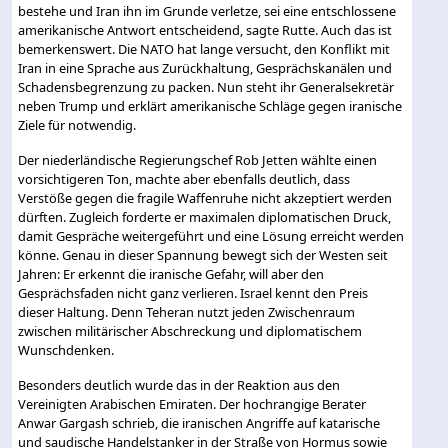
bestehe und Iran ihn im Grunde verletze, sei eine entschlossene
amerikanische Antwort entscheidend, sagte Rutte. Auch das ist
bemerkenswert. Die NATO hat lange versucht, den Konflikt mit
Iran in eine Sprache aus Zurückhaltung, Gesprächskanälen und
Schadensbegrenzung zu packen. Nun steht ihr Generalsekretär
neben Trump und erklärt amerikanische Schläge gegen iranische
Ziele für notwendig.
Der niederländische Regierungschef Rob Jetten wählte einen
vorsichtigeren Ton, machte aber ebenfalls deutlich, dass
Verstöße gegen die fragile Waffenruhe nicht akzeptiert werden
dürften. Zugleich forderte er maximalen diplomatischen Druck,
damit Gespräche weitergeführt und eine Lösung erreicht werden
könne. Genau in dieser Spannung bewegt sich der Westen seit
Jahren: Er erkennt die iranische Gefahr, will aber den
Gesprächsfaden nicht ganz verlieren. Israel kennt den Preis
dieser Haltung. Denn Teheran nutzt jeden Zwischenraum
zwischen militärischer Abschreckung und diplomatischem
Wunschdenken.
Besonders deutlich wurde das in der Reaktion aus den
Vereinigten Arabischen Emiraten. Der hochrangige Berater
Anwar Gargash schrieb, die iranischen Angriffe auf katarische
und saudische Handelstanker in der Straße von Hormus sowie