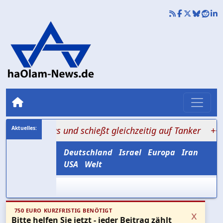
rmus und schießt gleichzeitig auf Tanker
+++ Amerikas
Deutschland
Israel
Europa
Iran
USA
Welt
750 EURO KURZFRISTIG BENÖTIGT
x
Bitte helfen Sie jetzt - jeder Beitrag zählt