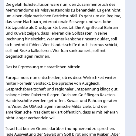
Die gefährlichste Illusion wäre nun, den Zusammenbruch des
Memorandums als Missverständnis zu behandeln. Es geht nicht
um einen diplomatischen Betriebsunfall. Es geht um ein Regime,
das seine Nachbarn, internationale Seewege und westliche
Stützpunkte als Druckpunkte benutzt. Die Angriffe auf Bahrain
und Kuwait zeigen, dass Teheran die Golfstaaten in seine
Rechnung hineinzieht. Wer amerikanische Präsenz duldet, soll
sich bedroht fühlen. Wer Handelsschiffe durch Hormus schickt,
soll mit Risiko kalkulieren. Wer Iran sanktioniert, soll mit
Gegenschlägen rechnen.
Das ist Erpressung mit staatlichen Mitteln.
Europa muss nun entscheiden, ob es diese Wirklichkeit weiter
hinter Formeln versteckt. Die Sprache von Ausgleich,
Gesprächsbereitschaft und regionaler Entspannung klingt gut,
solange keine Raketen fliegen. Doch am Golf fliegen Raketen.
Handelsschiffe werden getroffen. Kuwait und Bahrain geraten
ins Visier. Die USA schlagen iranische Militärziele. Und der
amerikanische Präsident erklärt öffentlich, dass er mit Teheran
nicht länger verhandeln will.
Israel hat keinen Grund, darüber triumphierend zu sprechen.
Jede Ausweitung der Gewalt am Golf birgt enorme Risiken. Aber