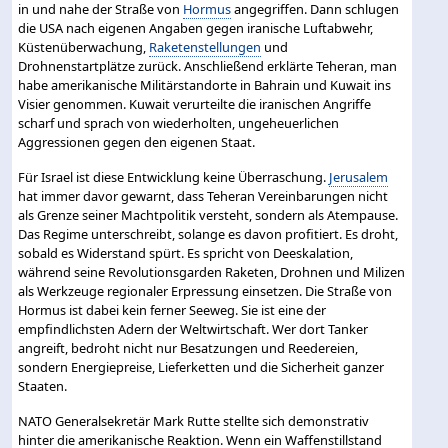
in und nahe der Straße von
Hormus
angegriffen. Dann schlugen
die USA nach eigenen Angaben gegen iranische Luftabwehr,
Küstenüberwachung,
Raketenstellungen
und
Drohnenstartplätze zurück. Anschließend erklärte Teheran, man
habe amerikanische Militärstandorte in Bahrain und Kuwait ins
Visier genommen. Kuwait verurteilte die iranischen Angriffe
scharf und sprach von wiederholten, ungeheuerlichen
Aggressionen gegen den eigenen Staat.
Für Israel ist diese Entwicklung keine Überraschung.
Jerusalem
hat immer davor gewarnt, dass Teheran Vereinbarungen nicht
als Grenze seiner Machtpolitik versteht, sondern als Atempause.
Das Regime unterschreibt, solange es davon profitiert. Es droht,
sobald es Widerstand spürt. Es spricht von Deeskalation,
während seine Revolutionsgarden Raketen, Drohnen und Milizen
als Werkzeuge regionaler Erpressung einsetzen. Die Straße von
Hormus ist dabei kein ferner Seeweg. Sie ist eine der
empfindlichsten Adern der Weltwirtschaft. Wer dort Tanker
angreift, bedroht nicht nur Besatzungen und Reedereien,
sondern Energiepreise, Lieferketten und die Sicherheit ganzer
Staaten.
NATO Generalsekretär Mark Rutte stellte sich demonstrativ
hinter die amerikanische Reaktion. Wenn ein Waffenstillstand