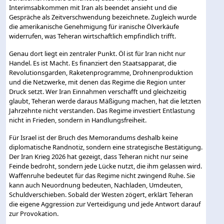
Interimsabkommen mit Iran als beendet ansieht und die
Gespräche als Zeitverschwendung bezeichnete. Zugleich wurde
die amerikanische Genehmigung für iranische Ölverkäufe
widerrufen, was Teheran wirtschaftlich empfindlich trifft.
Genau dort liegt ein zentraler Punkt. Öl ist für Iran nicht nur
Handel. Es ist Macht. Es finanziert den Staatsapparat, die
Revolutionsgarden, Raketenprogramme, Drohnenproduktion
und die Netzwerke, mit denen das Regime die Region unter
Druck setzt. Wer Iran Einnahmen verschafft und gleichzeitig
glaubt, Teheran werde daraus Mäßigung machen, hat die letzten
Jahrzehnte nicht verstanden. Das Regime investiert Entlastung
nicht in Frieden, sondern in Handlungsfreiheit.
Für Israel ist der Bruch des Memorandums deshalb keine
diplomatische Randnotiz, sondern eine strategische Bestätigung.
Der Iran Krieg 2026 hat gezeigt, dass Teheran nicht nur seine
Feinde bedroht, sondern jede Lücke nutzt, die ihm gelassen wird.
Waffenruhe bedeutet für das Regime nicht zwingend Ruhe. Sie
kann auch Neuordnung bedeuten, Nachladen, Umdeuten,
Schuldverschieben. Sobald der Westen zögert, erklärt Teheran
die eigene Aggression zur Verteidigung und jede Antwort darauf
zur Provokation.