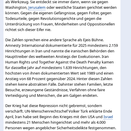
als Werkzeug. Sie entdeckt sie immer dann, wenn sie gegen
Washington,
Jerusalem
oder westliche Staaten gerichtet werden
können. Gegen die eigenen Gefängnisse, gegen Folter, gegen
Todesurteile, gegen Revolutionsgerichte und gegen die
Unterdrückung von Frauen, Minderheiten und Oppositionellen
richtet sich dieser Eifer nie.
Die Zahlen sprechen eine andere Sprache als Ejeis Bühne.
Amnesty International dokumentierte für 2025 mindestens 2.159
Hinrichtungen in Iran und nannte die iranischen Behörden den
Haupttreiber des weltweiten Anstiegs der Exekutionen. Iran
Human Rights und Together Against the Death Penalty kamen
für dasselbe Jahr auf mindestens 1.639 Hinrichtungen, den
höchsten von ihnen dokumentierten Wert seit 1989 und einen
Anstieg von 68 Prozent gegenüber 2024. Hinter diesen Zahlen
stehen keine abstrakten Fälle. Dahinter stehen Familien, letzte
Besuche, erzwungene Geständnisse, Verfahren ohne faire
Verteidigung und Menschen, die am Galgen endeten.
Der Krieg hat diese Repression nicht gebremst, sondern
verschärft. UN-Menschenrechtschef Volker Türk erklärte Ende
April, Iran habe seit Beginn des Krieges mit den USA und
Israel
mindestens 21 Menschen hingerichtet und mehr als 4.000
Personen wegen angeblicher Sicherheitsdelikte festgenommen.