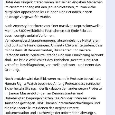
Unter den Hingerichteten waren laut seinen Angaben Menschen
im Zusammenhang mit den Januar-Protesten, mutmaßliche
Mitglieder oppositioneller Gruppen und Personen, denen
Spionage vorgeworfen wurde.
Auch Amnesty berichtete von einer massiven Repressionswelle:
Mehr als 6.000 willkürliche Festnahmen seit Ende Februar,
beschleunigte unfaire Verfahren,
Vermögensbeschlagnahmungen, jahrzehntelange Haftstrafen
und politische Hinrichtungen. Amnesty USA warnte zudem, dass
mindestens 78 Demonstranten, Dissidenten und weitere
Personen unter Todesurteil stehen und von Hinrichtung bedroht
sind. Das ist die Wirklichkeit des iranischen „Rechts“: Der Staat
verhaftet, beschlagnahmt, verurteilt und tötet – und nennt das
Ordnung.
Noch brutaler wird das Bild, wenn man die Proteste betrachtet.
Human Rights Watch beschrieb Anfang Februar, dass iranische
Sicherheitskräfte nach der Eskalation der landesweiten Proteste
im Januar Massentötungen an Demonstranten und
Unbeteiligten begangen hätten. Die Zahl der Toten sei in die
Tausende gestiegen. Hinzu kamen Internetabschaltungen und
digitale Kontrolle, mit denen das Regime Protest,
Dokumentation und Fluchtwege der Information abwürgte.