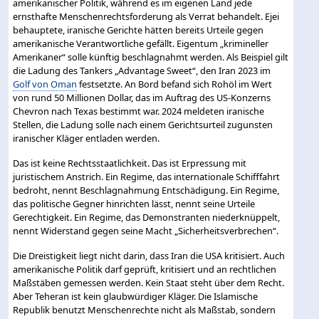
amerikanischer Politik, während es im eigenen Land jede
ernsthafte Menschenrechtsforderung als Verrat behandelt. Ejei
behauptete, iranische Gerichte hätten bereits Urteile gegen
amerikanische Verantwortliche gefällt. Eigentum „krimineller
Amerikaner“ solle künftig beschlagnahmt werden. Als Beispiel gilt
die Ladung des Tankers „Advantage Sweet“, den Iran 2023 im
Golf von Oman
festsetzte. An Bord befand sich Rohöl im Wert
von rund 50 Millionen Dollar, das im Auftrag des US-Konzerns
Chevron nach Texas bestimmt war. 2024 meldeten iranische
Stellen, die Ladung solle nach einem Gerichtsurteil zugunsten
iranischer Kläger entladen werden.
Das ist keine Rechtsstaatlichkeit. Das ist Erpressung mit
juristischem Anstrich. Ein Regime, das internationale Schifffahrt
bedroht, nennt Beschlagnahmung Entschädigung. Ein Regime,
das politische Gegner hinrichten lässt, nennt seine Urteile
Gerechtigkeit. Ein Regime, das Demonstranten niederknüppelt,
nennt Widerstand gegen seine Macht „Sicherheitsverbrechen“.
Die Dreistigkeit liegt nicht darin, dass Iran die USA kritisiert. Auch
amerikanische Politik darf geprüft, kritisiert und an rechtlichen
Maßstäben gemessen werden. Kein Staat steht über dem Recht.
Aber Teheran ist kein glaubwürdiger Kläger. Die Islamische
Republik benutzt Menschenrechte nicht als Maßstab, sondern