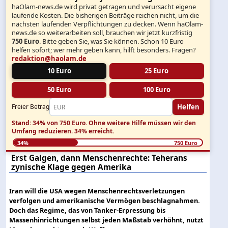
haOlam-news.de wird privat getragen und verursacht eigene
laufende Kosten. Die bisherigen Beiträge reichen nicht, um die
nächsten laufenden Verpflichtungen zu decken. Wenn haOlam-
news.de so weiterarbeiten soll, brauchen wir jetzt kurzfristig
750 Euro
. Bitte geben Sie, was Sie können. Schon 10 Euro
helfen sofort; wer mehr geben kann, hilft besonders. Fragen?
redaktion@haolam.de
10 Euro
25 Euro
50 Euro
100 Euro
Helfen
Freier Betrag
Stand: 34% von 750 Euro.
Ohne weitere Hilfe müssen wir den
Umfang reduzieren.
34% erreicht.
34%
750 Euro
Erst Galgen, dann Menschenrechte: Teherans
zynische Klage gegen Amerika
Iran will die USA wegen Menschenrechtsverletzungen
verfolgen und amerikanische Vermögen beschlagnahmen.
Doch das Regime, das von Tanker-Erpressung bis
Massenhinrichtungen selbst jeden Maßstab verhöhnt, nutzt