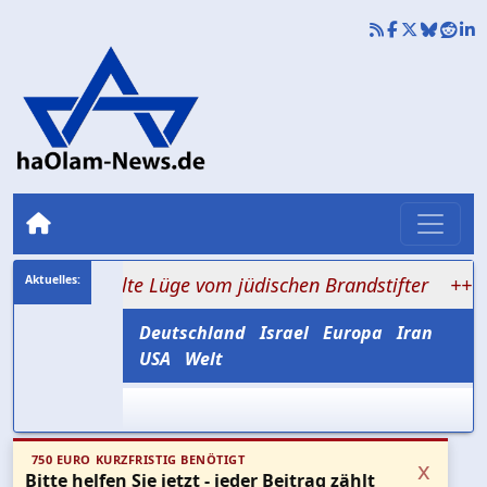
die alte Lüge vom jüdischen Brandstifter
+++ Hisbollah
Deutschland
Israel
Europa
Iran
USA
Welt
750 EURO KURZFRISTIG BENÖTIGT
x
Bitte helfen Sie jetzt - jeder Beitrag zählt