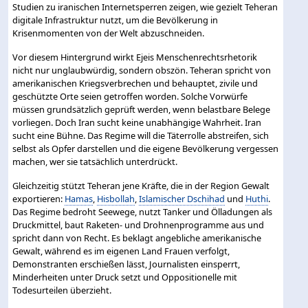
Studien zu iranischen Internetsperren zeigen, wie gezielt Teheran
digitale Infrastruktur nutzt, um die Bevölkerung in
Krisenmomenten von der Welt abzuschneiden.
Vor diesem Hintergrund wirkt Ejeis Menschenrechtsrhetorik
nicht nur unglaubwürdig, sondern obszön. Teheran spricht von
amerikanischen Kriegsverbrechen und behauptet, zivile und
geschützte Orte seien getroffen worden. Solche Vorwürfe
müssen grundsätzlich geprüft werden, wenn belastbare Belege
vorliegen. Doch Iran sucht keine unabhängige Wahrheit. Iran
sucht eine Bühne. Das Regime will die Täterrolle abstreifen, sich
selbst als Opfer darstellen und die eigene Bevölkerung vergessen
machen, wer sie tatsächlich unterdrückt.
Gleichzeitig stützt Teheran jene Kräfte, die in der Region Gewalt
exportieren:
Hamas
,
Hisbollah
,
Islamischer Dschihad
und
Huthi
.
Das Regime bedroht Seewege, nutzt Tanker und Ölladungen als
Druckmittel, baut Raketen- und Drohnenprogramme aus und
spricht dann von Recht. Es beklagt angebliche amerikanische
Gewalt, während es im eigenen Land Frauen verfolgt,
Demonstranten erschießen lässt, Journalisten einsperrt,
Minderheiten unter Druck setzt und Oppositionelle mit
Todesurteilen überzieht.