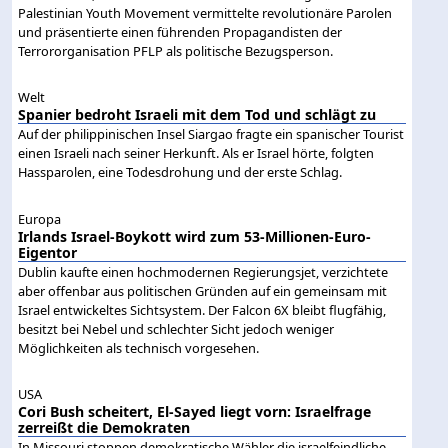
Palestinian Youth Movement vermittelte revolutionäre Parolen
und präsentierte einen führenden Propagandisten der
Terrororganisation PFLP als politische Bezugsperson.
Welt
Spanier bedroht Israeli mit dem Tod und schlägt zu
Auf der philippinischen Insel Siargao fragte ein spanischer Tourist
einen Israeli nach seiner Herkunft. Als er Israel hörte, folgten
Hassparolen, eine Todesdrohung und der erste Schlag.
Europa
Irlands Israel-Boykott wird zum 53-Millionen-Euro-
Eigentor
Dublin kaufte einen hochmodernen Regierungsjet, verzichtete
aber offenbar aus politischen Gründen auf ein gemeinsam mit
Israel entwickeltes Sichtsystem. Der Falcon 6X bleibt flugfähig,
besitzt bei Nebel und schlechter Sicht jedoch weniger
Möglichkeiten als technisch vorgesehen.
USA
Cori Bush scheitert, El-Sayed liegt vorn: Israelfrage
zerreißt die Demokraten
In Missouri stoppen demokratische Wähler die israelfeindliche