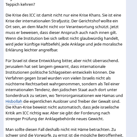
Teppich kehren?
Die Krise des ICC ist damit nicht nur eine Krise Khans. Sie ist eine
Krise der internationalen Strafjustiz. Der Gerichtshof wollte ein
Ort sein, an dem Macht nicht vor Verantwortung schützt. Jetzt
muss er beweisen, dass dieser Anspruch auch nach innen gilt.
Wenn die Institution bei sich selbst nicht glaubwürdig handelt,
wird jeder künftige Haftbefehl, jede Anklage und jede moralische
Erklärung leichter angreifbar.
Für Israel ist diese Entwicklung bitter, aber nicht überraschend.
Jerusalem hat seit langem gewarnt, dass internationale
Institutionen politische Schlagseiten entwickeln können. Die
Verfahren gegen Israel wurden von vielen Israelis nicht als
nüchterne Rechtsarbeit wahrgenommen, sondern als Teil einer
internationalen Tendenz, den jüdischen Staat auch dort unter
Sonderdruck zu setzen, wo Terrororganisationen wie Hamas und
Hisbollah
die eigentlichen Auslöser und Treiber der Gewalt sind.
Die Khan-Krise beweist nicht automatisch, dass jede israelische
Kritik am ICC richtig war. Aber sie gibt der Forderung nach
strenger Prüfung der Anklagebehörde neues Gewicht.
Man sollte diesen Fall deshalb nicht mit Häme betrachten. Zu
schwer sind die Vorwürfe, zu ernst ist die mögliche Betroffenheit,