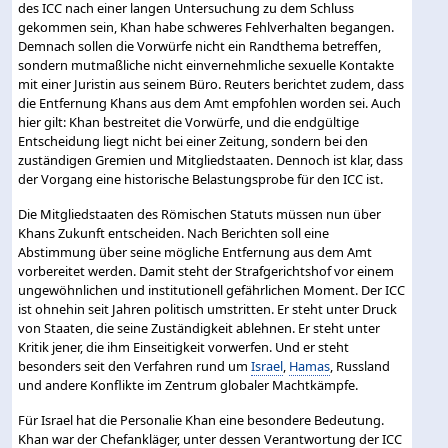
des ICC nach einer langen Untersuchung zu dem Schluss
gekommen sein, Khan habe schweres Fehlverhalten begangen.
Demnach sollen die Vorwürfe nicht ein Randthema betreffen,
sondern mutmaßliche nicht einvernehmliche sexuelle Kontakte
mit einer Juristin aus seinem Büro. Reuters berichtet zudem, dass
die Entfernung Khans aus dem Amt empfohlen worden sei. Auch
hier gilt: Khan bestreitet die Vorwürfe, und die endgültige
Entscheidung liegt nicht bei einer Zeitung, sondern bei den
zuständigen Gremien und Mitgliedstaaten. Dennoch ist klar, dass
der Vorgang eine historische Belastungsprobe für den ICC ist.
Die Mitgliedstaaten des Römischen Statuts müssen nun über
Khans Zukunft entscheiden. Nach Berichten soll eine
Abstimmung über seine mögliche Entfernung aus dem Amt
vorbereitet werden. Damit steht der Strafgerichtshof vor einem
ungewöhnlichen und institutionell gefährlichen Moment. Der ICC
ist ohnehin seit Jahren politisch umstritten. Er steht unter Druck
von Staaten, die seine Zuständigkeit ablehnen. Er steht unter
Kritik jener, die ihm Einseitigkeit vorwerfen. Und er steht
besonders seit den Verfahren rund um
Israel
,
Hamas
, Russland
und andere Konflikte im Zentrum globaler Machtkämpfe.
Für Israel hat die Personalie Khan eine besondere Bedeutung.
Khan war der Chefankläger, unter dessen Verantwortung der ICC