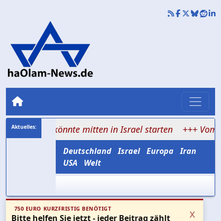
ne könnte mitten in Israel starten
+++ Vom Massaker z
Deutschland
Israel
Europa
Iran
USA
Welt
750 EURO KURZFRISTIG BENÖTIGT
x
Bitte helfen Sie jetzt - jeder Beitrag zählt