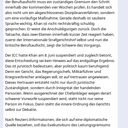
der Berufsaufsicht muss ein zuständiges Gremium den Schritt
innerhalb der kommenden vier Wochen prüfen. Es handelt sich
also nicht um ein abgeschlossenes Disziplinarverfahren, sondern
um eine vorläufige Maßnahme. Gerade deshalb ist saubere
Sprache wichtig. Khan ist nicht rechtskräftig schuldig
gesprochen. Er weist die Anschuldigungen zurück. Doch die
Tatsache, dass zwei Ebenen innerhalb kurzer Zeit reagiert haben,
zuerst der Internationale Strafgerichtshof selbst und nun die
britische Berufsaufsicht, zeigt die Schwere des Vorgangs.
Der ICC hatte Khan am 8. Juni suspendiert und zugleich betont,
diese Entscheidung sei kein Hinweis auf das endgültige Ergebnis.
Das ist juristisch bedeutsam, aber politisch kaum beruhigend.
Denn ein Gericht, das Regierungschefs, Militärführer und
Kriegsverbrecher anklagen will, ist auf Vertrauen angewiesen.
Dieses Vertrauen entsteht nicht nur durch juristische
Zuständigkeit, sondern durch Integrität der handelnden
Personen. Wenn ausgerechnet der Chefankläger wegen derart
schwerer Vorwürfe suspendiert wird, steht nicht nur seine
Person im Fokus. Dann steht die innere Ordnung des Gerichts
selbst zur Debatte.
Nach Reuters-Informationen, die sich auf eine diplomatische
Quelle beziehen, soll das Exekutivbüro des Leitungsgremiums