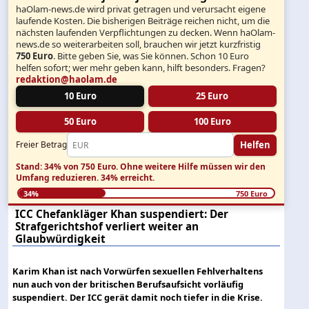
haOlam-news.de wird privat getragen und verursacht eigene
laufende Kosten. Die bisherigen Beiträge reichen nicht, um die
nächsten laufenden Verpflichtungen zu decken. Wenn haOlam-
news.de so weiterarbeiten soll, brauchen wir jetzt kurzfristig
750 Euro
. Bitte geben Sie, was Sie können. Schon 10 Euro
helfen sofort; wer mehr geben kann, hilft besonders. Fragen?
redaktion@haolam.de
10 Euro
25 Euro
50 Euro
100 Euro
Helfen
Freier Betrag
Stand: 34% von 750 Euro.
Ohne weitere Hilfe müssen wir den
Umfang reduzieren.
34% erreicht.
34%
750 Euro
ICC Chefankläger Khan suspendiert: Der
Strafgerichtshof verliert weiter an
Glaubwürdigkeit
Karim Khan ist nach Vorwürfen sexuellen Fehlverhaltens
nun auch von der britischen Berufsaufsicht vorläufig
suspendiert. Der ICC gerät damit noch tiefer in die Krise.