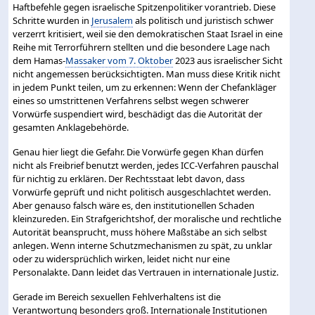
Haftbefehle gegen israelische Spitzenpolitiker vorantrieb. Diese
Schritte wurden in
Jerusalem
als politisch und juristisch schwer
verzerrt kritisiert, weil sie den demokratischen Staat Israel in eine
Reihe mit Terrorführern stellten und die besondere Lage nach
dem Hamas-
Massaker vom 7. Oktober
2023 aus israelischer Sicht
nicht angemessen berücksichtigten. Man muss diese Kritik nicht
in jedem Punkt teilen, um zu erkennen: Wenn der Chefankläger
eines so umstrittenen Verfahrens selbst wegen schwerer
Vorwürfe suspendiert wird, beschädigt das die Autorität der
gesamten Anklagebehörde.
Genau hier liegt die Gefahr. Die Vorwürfe gegen Khan dürfen
nicht als Freibrief benutzt werden, jedes ICC-Verfahren pauschal
für nichtig zu erklären. Der Rechtsstaat lebt davon, dass
Vorwürfe geprüft und nicht politisch ausgeschlachtet werden.
Aber genauso falsch wäre es, den institutionellen Schaden
kleinzureden. Ein Strafgerichtshof, der moralische und rechtliche
Autorität beansprucht, muss höhere Maßstäbe an sich selbst
anlegen. Wenn interne Schutzmechanismen zu spät, zu unklar
oder zu widersprüchlich wirken, leidet nicht nur eine
Personalakte. Dann leidet das Vertrauen in internationale Justiz.
Gerade im Bereich sexuellen Fehlverhaltens ist die
Verantwortung besonders groß. Internationale Institutionen