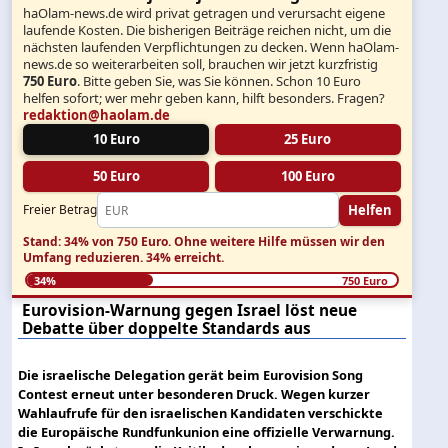
haOlam-news.de wird privat getragen und verursacht eigene
laufende Kosten. Die bisherigen Beiträge reichen nicht, um die
nächsten laufenden Verpflichtungen zu decken. Wenn haOlam-
news.de so weiterarbeiten soll, brauchen wir jetzt kurzfristig
750 Euro
. Bitte geben Sie, was Sie können. Schon 10 Euro
helfen sofort; wer mehr geben kann, hilft besonders. Fragen?
redaktion@haolam.de
10 Euro
25 Euro
50 Euro
100 Euro
Helfen
Freier Betrag
Stand: 34% von 750 Euro.
Ohne weitere Hilfe müssen wir den
Umfang reduzieren.
34% erreicht.
34%
750 Euro
Eurovision-Warnung gegen Israel löst neue
Debatte über doppelte Standards aus
Die israelische Delegation gerät beim Eurovision Song
Contest erneut unter besonderen Druck. Wegen kurzer
Wahlaufrufe für den israelischen Kandidaten verschickte
die Europäische Rundfunkunion eine offizielle Verwarnung.