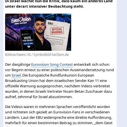
In Israel wächst nun die Kritik, dass kaum ein anderes Land
unter derart intensiver Beobachtung steht.
Bildnachweis: KI / Symbolbild haOlam.de
Der diesjährige
Eurovision Song Contest
entwickelt sich schon
vor Beginn erneut zu einer politischen Auseinandersetzung rund
um
Israel
. Die Europäische Rundfunkunion European
Broadcasting Union hat dem israelischen Sender Kan 11 eine
offizielle Warnung ausgesprochen, nachdem Videos verbreitet
wurden, in denen Israels Vertreter Noam Betan Zuschauer dazu
aufrief, zehnmal für Israel abzustimmen.
Die Videos waren in mehreren Sprachen veröffentlicht worden
und richteten sich gezielt an Eurovision-Fans in verschiedenen
Ländern. Laut der EBU widerspreche eine direkte Aufforderung,
mehrfach für einen bestimmten Beitrag zu stimmen, „dem Geist