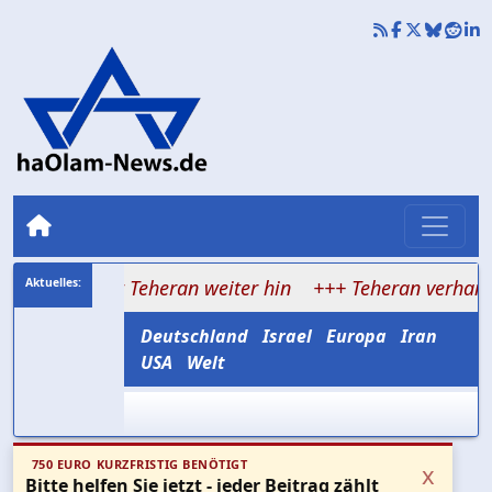
chtet Teheran weiter hin
+++ Teheran verhandelt über 
Deutschland
Israel
Europa
Iran
USA
Welt
750 EURO KURZFRISTIG BENÖTIGT
x
Bitte helfen Sie jetzt - jeder Beitrag zählt