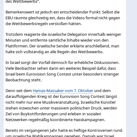
des Wettbewerbs“.
Bemerkenswert ist jedoch ein entscheidender Punkt: Selbst die
EBU räumte gleichzeitig ein, dass die Videos formal nicht gegen
die Wettbewerbsregeln verstoßen hätten.
Trotzdem reagierte die israelische Delegation innerhalb weniger
Minuten und entfernte sämtliche Inhalte wieder von den
Plattformen. Der israelische Sender erklärte anschließend, man
halte sich vollständig an alle Regeln des Wettbewerbs.
In Israel sorgt der Vorfall dennoch für erhebliche Diskussionen.
Viele Beobachter sehen darin ein weiteres Beispiel dafür, dass
Israel beim Eurovision Song Contest unter besonders strenger
Beobachtung steht.
Denn seit dem
Hamas
-
Massaker vom 7. Oktober
und dem
darauffolgenden Krieg ist der Eurovision Song Contest längst
nicht mehr nur eine Musikveranstaltung. Israelische Künstler
stehen inzwischen unter massivem politischen Druck, werden
Ziel von Boykottforderungen und erleben in sozialen
Netzwerken regelmäßig koordinierte Hasskampagnen.
Bereits im vergangenen Jahr hatte es heftige Kontroversen rund
um israelische Wahlkampagnen gegeben. Damals war Israel