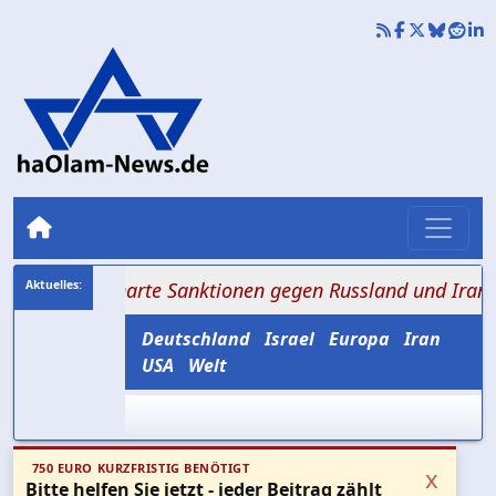
ießt harte Sanktionen gegen Russland und Iran
+++ Kan
Deutschland
Israel
Europa
Iran
USA
Welt
750 EURO KURZFRISTIG BENÖTIGT
x
Bitte helfen Sie jetzt - jeder Beitrag zählt