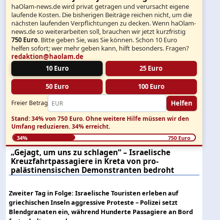
haOlam-news.de wird privat getragen und verursacht eigene
laufende Kosten. Die bisherigen Beiträge reichen nicht, um die
nächsten laufenden Verpflichtungen zu decken. Wenn haOlam-
news.de so weiterarbeiten soll, brauchen wir jetzt kurzfristig
750 Euro
. Bitte geben Sie, was Sie können. Schon 10 Euro
helfen sofort; wer mehr geben kann, hilft besonders. Fragen?
redaktion@haolam.de
10 Euro
25 Euro
50 Euro
100 Euro
Helfen
Freier Betrag
Stand: 34% von 750 Euro.
Ohne weitere Hilfe müssen wir den
Umfang reduzieren.
34% erreicht.
34%
750 Euro
„Gejagt, um uns zu schlagen“ – Israelische
Kreuzfahrtpassagiere in Kreta von pro-
palästinensischen Demonstranten bedroht
Zweiter Tag in Folge: Israelische Touristen erleben auf
griechischen Inseln aggressive Proteste – Polizei setzt
Blendgranaten ein, während Hunderte Passagiere an Bord