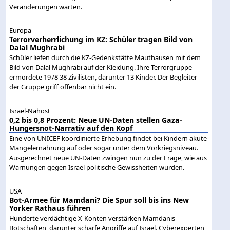
Veränderungen warten.
Europa
Terrorverherrlichung im KZ: Schüler tragen Bild von
Dalal Mughrabi
Schüler liefen durch die KZ-Gedenkstätte Mauthausen mit dem
Bild von Dalal Mughrabi auf der Kleidung. Ihre Terrorgruppe
ermordete 1978 38 Zivilisten, darunter 13 Kinder. Der Begleiter
der Gruppe griff offenbar nicht ein.
Israel-Nahost
0,2 bis 0,8 Prozent: Neue UN-Daten stellen Gaza-
Hungersnot-Narrativ auf den Kopf
Eine von UNICEF koordinierte Erhebung findet bei Kindern akute
Mangelernährung auf oder sogar unter dem Vorkriegsniveau.
Ausgerechnet neue UN-Daten zwingen nun zu der Frage, wie aus
Warnungen gegen Israel politische Gewissheiten wurden.
USA
Bot-Armee für Mamdani? Die Spur soll bis ins New
Yorker Rathaus führen
Hunderte verdächtige X-Konten verstärken Mamdanis
Botschaften, darunter scharfe Angriffe auf Israel. Cyberexperten