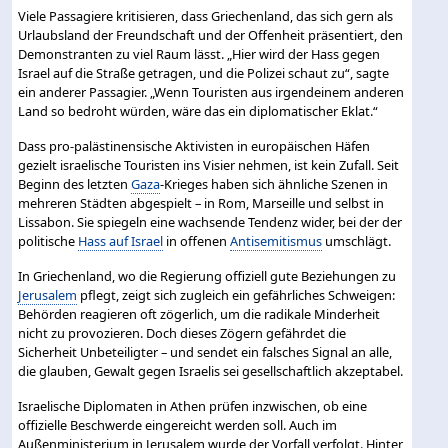
Viele Passagiere kritisieren, dass Griechenland, das sich gern als
Urlaubsland der Freundschaft und der Offenheit präsentiert, den
Demonstranten zu viel Raum lässt. „Hier wird der Hass gegen
Israel auf die Straße getragen, und die Polizei schaut zu“, sagte
ein anderer Passagier. „Wenn Touristen aus irgendeinem anderen
Land so bedroht würden, wäre das ein diplomatischer Eklat.“
Dass pro-palästinensische Aktivisten in europäischen Häfen
gezielt israelische Touristen ins Visier nehmen, ist kein Zufall. Seit
Beginn des letzten
Gaza
-Krieges haben sich ähnliche Szenen in
mehreren Städten abgespielt – in Rom, Marseille und selbst in
Lissabon. Sie spiegeln eine wachsende Tendenz wider, bei der der
politische
Hass auf Israel
in offenen
Antisemitismus
umschlägt.
In Griechenland, wo die Regierung offiziell gute Beziehungen zu
Jerusalem
pflegt, zeigt sich zugleich ein gefährliches Schweigen:
Behörden reagieren oft zögerlich, um die radikale Minderheit
nicht zu provozieren. Doch dieses Zögern gefährdet die
Sicherheit Unbeteiligter – und sendet ein falsches Signal an alle,
die glauben, Gewalt gegen Israelis sei gesellschaftlich akzeptabel.
Israelische Diplomaten in Athen prüfen inzwischen, ob eine
offizielle Beschwerde eingereicht werden soll. Auch im
Außenministerium in Jerusalem wurde der Vorfall verfolgt. Hinter