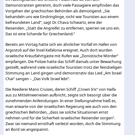
Demonstranten getrennt, doch viele Passagiere empfinden das
Vorgehen der griechischen Behörden als demütigend. „Sie
behandeln uns wie Eindringlinge, nicht wie Touristen aus einem
befreundeten Land“, sagt Dr. Chava Schwartz, eine der
Reisenden. „Statt die Angreifer zu entfernen, sperren sie uns ein.
Das ist eine Schande für Griechenland.“
Bereits am Vortag hatte sich ein ähnlicher Vorfall im Hafen von
Argostoli auf der Insel Kefalonia ereignet. Auch dort wurden
israelische Kreuzfahrtgäste mit Rufen wie „Zionistische Mörder“
empfangen. Die Polizei hatte das Schiff damals unter Bewachung
gestellt, während viele israelische Touristen trotz der feindseligen
Stimmung an Land gingen und demonstrativ das Lied „Am Israel
Chai“ sangen – „Das Volk Israel lebt“.
Die Reederei Mano Cruises, deren Schiff „Crown Iris“ von Haifa
aus zu Mittelmeerreisen aufbricht, zeigte sich besorgt über die
zunehmenden Anfeindungen. In einer Stellungnahme hieß es,
man erwarte von der israelischen Regierung wie auch von den
griechischen Behörden, „dass sie solche Situationen ernst
nehmen und für die Sicherheit israelischer Reisender sorgen“.
Zwar sei niemand ernsthaft verletzt worden, doch die Stimmung
an Bord sei angespannt.