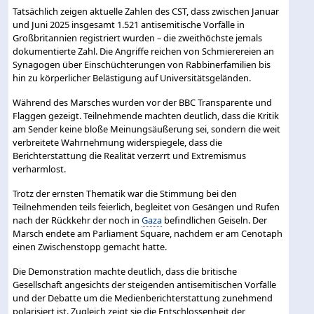
Tatsächlich zeigen aktuelle Zahlen des CST, dass zwischen Januar
und Juni 2025 insgesamt 1.521 antisemitische Vorfälle in
Großbritannien registriert wurden – die zweithöchste jemals
dokumentierte Zahl. Die Angriffe reichen von Schmierereien an
Synagogen über Einschüchterungen von Rabbinerfamilien bis
hin zu körperlicher Belästigung auf Universitätsgeländen.
Während des Marsches wurden vor der BBC Transparente und
Flaggen gezeigt. Teilnehmende machten deutlich, dass die Kritik
am Sender keine bloße Meinungsäußerung sei, sondern die weit
verbreitete Wahrnehmung widerspiegele, dass die
Berichterstattung die Realität verzerrt und Extremismus
verharmlost.
Trotz der ernsten Thematik war die Stimmung bei den
Teilnehmenden teils feierlich, begleitet von Gesängen und Rufen
nach der Rückkehr der noch in
Gaza
befindlichen Geiseln. Der
Marsch endete am Parliament Square, nachdem er am Cenotaph
einen Zwischenstopp gemacht hatte.
Die Demonstration machte deutlich, dass die britische
Gesellschaft angesichts der steigenden antisemitischen Vorfälle
und der Debatte um die Medienberichterstattung zunehmend
polarisiert ist. Zugleich zeigt sie die Entschlossenheit der