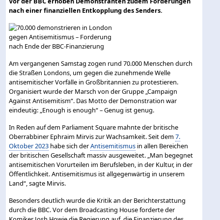
Vor der BBC erhoben Demonstranten zudem Forderungen
nach einer finanziellen Entkopplung des Senders.
Am vergangenen Samstag zogen rund 70.000 Menschen durch
die Straßen Londons, um gegen die zunehmende Welle
antisemitischer Vorfälle in Großbritannien zu protestieren.
Organisiert wurde der Marsch von der Gruppe „Campaign
Against Antisemitism“. Das Motto der Demonstration war
eindeutig: „Enough is enough“ – Genug ist genug.
In Reden auf dem Parliament Square mahnte der britische
Oberrabbiner Ephraim Mirvis zur Wachsamkeit. Seit dem
7.
Oktober 2023
habe sich der
Antisemitismus
in allen Bereichen
der britischen Gesellschaft massiv ausgeweitet. „Man begegnet
antisemitischen Vorurteilen im Berufsleben, in der Kultur, in der
Öffentlichkeit. Antisemitismus ist allgegenwärtig in unserem
Land“, sagte Mirvis.
Besonders deutlich wurde die Kritik an der Berichterstattung
durch die BBC. Vor dem Broadcasting House forderte der
Komiker Josh Howie die Regierung auf, die Finanzierung des