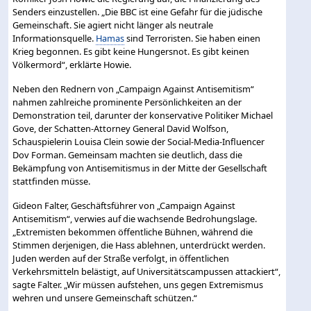
Senders einzustellen. „Die BBC ist eine Gefahr für die jüdische
Gemeinschaft. Sie agiert nicht länger als neutrale
Informationsquelle.
Hamas
sind Terroristen. Sie haben einen
Krieg begonnen. Es gibt keine Hungersnot. Es gibt keinen
Völkermord“, erklärte Howie.
Neben den Rednern von „Campaign Against Antisemitism“
nahmen zahlreiche prominente Persönlichkeiten an der
Demonstration teil, darunter der konservative Politiker Michael
Gove, der Schatten-Attorney General David Wolfson,
Schauspielerin Louisa Clein sowie der Social-Media-Influencer
Dov Forman. Gemeinsam machten sie deutlich, dass die
Bekämpfung von Antisemitismus in der Mitte der Gesellschaft
stattfinden müsse.
Gideon Falter, Geschäftsführer von „Campaign Against
Antisemitism“, verwies auf die wachsende Bedrohungslage.
„Extremisten bekommen öffentliche Bühnen, während die
Stimmen derjenigen, die Hass ablehnen, unterdrückt werden.
Juden werden auf der Straße verfolgt, in öffentlichen
Verkehrsmitteln belästigt, auf Universitätscampussen attackiert“,
sagte Falter. „Wir müssen aufstehen, uns gegen Extremismus
wehren und unsere Gemeinschaft schützen.“