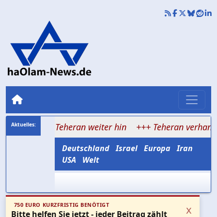
chtet Teheran weiter hin
+++ Teheran verhandelt über H
Deutschland
Israel
Europa
Iran
USA
Welt
750 EURO KURZFRISTIG BENÖTIGT
x
Bitte helfen Sie jetzt - jeder Beitrag zählt