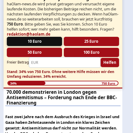
haOlam-news.de wird privat getragen und verursacht eigene
laufende Kosten. Die bisherigen Beiträge reichen nicht, um die
nächsten laufenden Verpflichtungen zu decken. Wenn haOlam-
news.de so weiterarbeiten soll, brauchen wir jetzt kurzfristig
750 Euro
. Bitte geben Sie, was Sie können. Schon 10 Euro
helfen sofort; wer mehr geben kann, hilft besonders. Fragen?
redaktion@haolam.de
10 Euro
25 Euro
50 Euro
100 Euro
Helfen
Freier Betrag
Stand: 34% von 750 Euro.
Ohne weitere Hilfe müssen wir den
Umfang reduzieren.
34% erreicht.
34%
750 Euro
70.000 demonstrieren in London gegen
Antisemitismus – Forderung nach Ende der BBC-
Finanzierung
Fast zwei Jahre nach dem Ausbruch des Krieges in Israel und
Gaza haben Zehntausende in London ein klares Zeichen
gesetzt: Antisemitismus darf nicht zur Normalität werden.