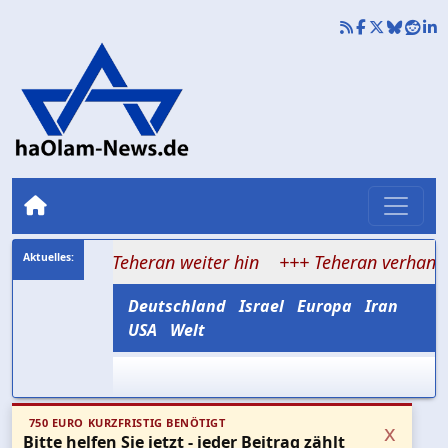
chtet Teheran weiter hin
+++ Teheran verhandelt über 
Deutschland
Israel
Europa
Iran
USA
Welt
750 EURO KURZFRISTIG BENÖTIGT
x
Bitte helfen Sie jetzt - jeder Beitrag zählt