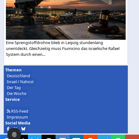
Eine Sprengstoffdrohne blieb in Leipzig stundenlang
unentdeckt. Gleichzeitig muss Fiumicino das israelische Rafael
System durch einen...
Themen
Deutschland
Israel / Nahost
Der Tag
Die Woche
Service
RSS-Feed
Impressum
Social Media