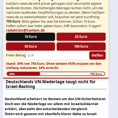
haOlam-news.de wird privat getragen und verursacht eigene
laufende Kosten. Die bisherigen Beiträge reichen nicht, um die
nächsten laufenden Verpflichtungen zu decken. Wenn haOlam-
news.de so weiterarbeiten soll, brauchen wir jetzt kurzfristig
750 Euro
. Bitte geben Sie, was Sie können. Schon 10 Euro
helfen sofort; wer mehr geben kann, hilft besonders. Fragen?
redaktion@haolam.de
10 Euro
25 Euro
50 Euro
100 Euro
Helfen
Freier Betrag
Stand: 34% von 750 Euro.
Ohne weitere Hilfe müssen wir den
Umfang reduzieren.
34% erreicht.
34%
750 Euro
Deutschlands UN-Niederlage taugt nicht für
Israel-Bashing
Deutschland scheitert im Rennen um den UN-Sicherheitsrat.
Doch wer die Niederlage vor allem mit Israelsolidarität
erklärt, übersieht den entscheidenden Vergleich:
Österreich gewann mit ebenfalls klarer Nähe zu Israel.