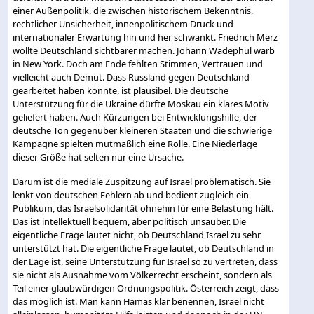
einer Außenpolitik, die zwischen historischem Bekenntnis,
rechtlicher Unsicherheit, innenpolitischem Druck und
internationaler Erwartung hin und her schwankt. Friedrich Merz
wollte Deutschland sichtbarer machen. Johann Wadephul warb
in New York. Doch am Ende fehlten Stimmen, Vertrauen und
vielleicht auch Demut. Dass Russland gegen Deutschland
gearbeitet haben könnte, ist plausibel. Die deutsche
Unterstützung für die Ukraine dürfte Moskau ein klares Motiv
geliefert haben. Auch Kürzungen bei Entwicklungshilfe, der
deutsche Ton gegenüber kleineren Staaten und die schwierige
Kampagne spielten mutmaßlich eine Rolle. Eine Niederlage
dieser Größe hat selten nur eine Ursache.
Darum ist die mediale Zuspitzung auf Israel problematisch. Sie
lenkt von deutschen Fehlern ab und bedient zugleich ein
Publikum, das Israelsolidarität ohnehin für eine Belastung hält.
Das ist intellektuell bequem, aber politisch unsauber. Die
eigentliche Frage lautet nicht, ob Deutschland Israel zu sehr
unterstützt hat. Die eigentliche Frage lautet, ob Deutschland in
der Lage ist, seine Unterstützung für Israel so zu vertreten, dass
sie nicht als Ausnahme vom Völkerrecht erscheint, sondern als
Teil einer glaubwürdigen Ordnungspolitik. Österreich zeigt, dass
das möglich ist. Man kann Hamas klar benennen, Israel nicht