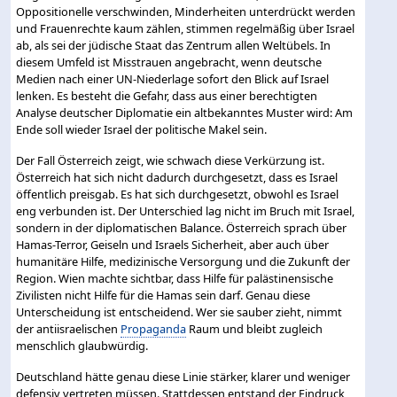
Oppositionelle verschwinden, Minderheiten unterdrückt werden
und Frauenrechte kaum zählen, stimmen regelmäßig über Israel
ab, als sei der jüdische Staat das Zentrum allen Weltübels. In
diesem Umfeld ist Misstrauen angebracht, wenn deutsche
Medien nach einer UN-Niederlage sofort den Blick auf Israel
lenken. Es besteht die Gefahr, dass aus einer berechtigten
Analyse deutscher Diplomatie ein altbekanntes Muster wird: Am
Ende soll wieder Israel der politische Makel sein.
Der Fall Österreich zeigt, wie schwach diese Verkürzung ist.
Österreich hat sich nicht dadurch durchgesetzt, dass es Israel
öffentlich preisgab. Es hat sich durchgesetzt, obwohl es Israel
eng verbunden ist. Der Unterschied lag nicht im Bruch mit Israel,
sondern in der diplomatischen Balance. Österreich sprach über
Hamas-Terror, Geiseln und Israels Sicherheit, aber auch über
humanitäre Hilfe, medizinische Versorgung und die Zukunft der
Region. Wien machte sichtbar, dass Hilfe für palästinensische
Zivilisten nicht Hilfe für die Hamas sein darf. Genau diese
Unterscheidung ist entscheidend. Wer sie sauber zieht, nimmt
der antiisraelischen
Propaganda
Raum und bleibt zugleich
menschlich glaubwürdig.
Deutschland hätte genau diese Linie stärker, klarer und weniger
defensiv vertreten müssen. Stattdessen entstand der Eindruck