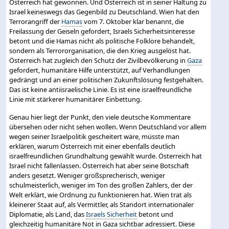
Österreich hat gewonnen. Und Österreich ist in seiner Haltung zu
Israel keineswegs das Gegenbild zu Deutschland. Wien hat den
Terrorangriff der
Hamas
vom 7. Oktober klar benannt, die
Freilassung der Geiseln gefordert, Israels Sicherheitsinteresse
betont und die Hamas nicht als politische Folklore behandelt,
sondern als Terrororganisation, die den Krieg ausgelöst hat.
Österreich hat zugleich den Schutz der Zivilbevölkerung in
Gaza
gefordert, humanitäre Hilfe unterstützt, auf Verhandlungen
gedrängt und an einer politischen Zukunftslösung festgehalten.
Das ist keine antiisraelische Linie. Es ist eine israelfreundliche
Linie mit stärkerer humanitärer Einbettung.
Genau hier liegt der Punkt, den viele deutsche Kommentare
übersehen oder nicht sehen wollen. Wenn Deutschland vor allem
wegen seiner Israelpolitik gescheitert wäre, müsste man
erklären, warum Österreich mit einer ebenfalls deutlich
israelfreundlichen Grundhaltung gewählt wurde. Österreich hat
Israel nicht fallenlassen. Österreich hat aber seine Botschaft
anders gesetzt. Weniger großsprecherisch, weniger
schulmeisterlich, weniger im Ton des großen Zahlers, der der
Welt erklärt, wie Ordnung zu funktionieren hat. Wien trat als
kleinerer Staat auf, als Vermittler, als Standort internationaler
Diplomatie, als Land, das
Israels Sicherheit
betont und
gleichzeitig humanitäre Not in Gaza sichtbar adressiert. Diese