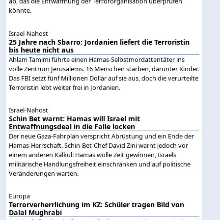
ab, das die Entwaffnung der Terrororganisation überprüfen
könnte.
Israel-Nahost
25 Jahre nach Sbarro: Jordanien liefert die Terroristin
bis heute nicht aus
Ahlam Tamimi führte einen Hamas-Selbstmordattentäter ins
volle Zentrum Jerusalems. 16 Menschen starben, darunter Kinder.
Das FBI setzt fünf Millionen Dollar auf sie aus, doch die verurteilte
Terroristin lebt weiter frei in Jordanien.
Israel-Nahost
Schin Bet warnt: Hamas will Israel mit
Entwaffnungsdeal in die Falle locken
Der neue Gaza-Fahrplan verspricht Abrüstung und ein Ende der
Hamas-Herrschaft. Schin-Bet-Chef David Zini warnt jedoch vor
einem anderen Kalkül: Hamas wolle Zeit gewinnen, Israels
militärische Handlungsfreiheit einschränken und auf politische
Veränderungen warten.
Europa
Terrorverherrlichung im KZ: Schüler tragen Bild von
Dalal Mughrabi