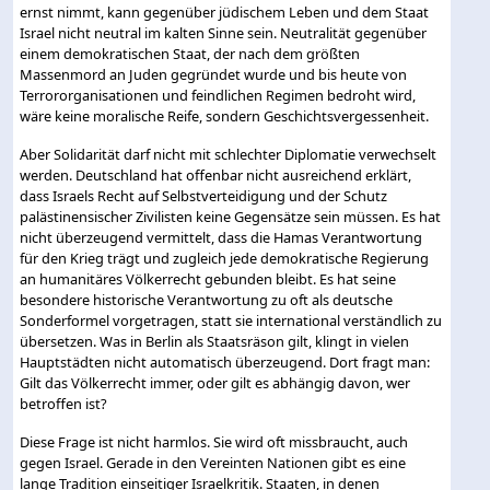
ernst nimmt, kann gegenüber jüdischem Leben und dem Staat
Israel nicht neutral im kalten Sinne sein. Neutralität gegenüber
einem demokratischen Staat, der nach dem größten
Massenmord an Juden gegründet wurde und bis heute von
Terrororganisationen und feindlichen Regimen bedroht wird,
wäre keine moralische Reife, sondern Geschichtsvergessenheit.
Aber Solidarität darf nicht mit schlechter Diplomatie verwechselt
werden. Deutschland hat offenbar nicht ausreichend erklärt,
dass Israels Recht auf Selbstverteidigung und der Schutz
palästinensischer Zivilisten keine Gegensätze sein müssen. Es hat
nicht überzeugend vermittelt, dass die Hamas Verantwortung
für den Krieg trägt und zugleich jede demokratische Regierung
an humanitäres Völkerrecht gebunden bleibt. Es hat seine
besondere historische Verantwortung zu oft als deutsche
Sonderformel vorgetragen, statt sie international verständlich zu
übersetzen. Was in Berlin als Staatsräson gilt, klingt in vielen
Hauptstädten nicht automatisch überzeugend. Dort fragt man:
Gilt das Völkerrecht immer, oder gilt es abhängig davon, wer
betroffen ist?
Diese Frage ist nicht harmlos. Sie wird oft missbraucht, auch
gegen Israel. Gerade in den Vereinten Nationen gibt es eine
lange Tradition einseitiger Israelkritik. Staaten, in denen