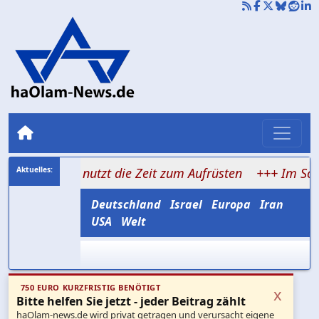
s nutzt die Zeit zum Aufrüsten
+++ Im Schatten des Kr
Deutschland
Israel
Europa
Iran
USA
Welt
750 EURO KURZFRISTIG BENÖTIGT
x
Bitte helfen Sie jetzt - jeder Beitrag zählt
haOlam-news.de wird privat getragen und verursacht eigene