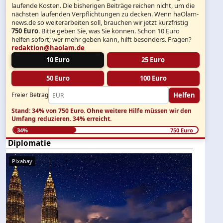
laufende Kosten. Die bisherigen Beiträge reichen nicht, um die
nächsten laufenden Verpflichtungen zu decken. Wenn haOlam-
news.de so weiterarbeiten soll, brauchen wir jetzt kurzfristig
750 Euro
. Bitte geben Sie, was Sie können. Schon 10 Euro
helfen sofort; wer mehr geben kann, hilft besonders. Fragen?
redaktion@haolam.de
10 Euro
25 Euro
50 Euro
100 Euro
Helfen
Freier Betrag
Stand: 34% von 750 Euro.
Ohne weitere Hilfe müssen wir den
Umfang reduzieren.
34% erreicht.
34%
750 Euro
Diplomatie
Pixabay