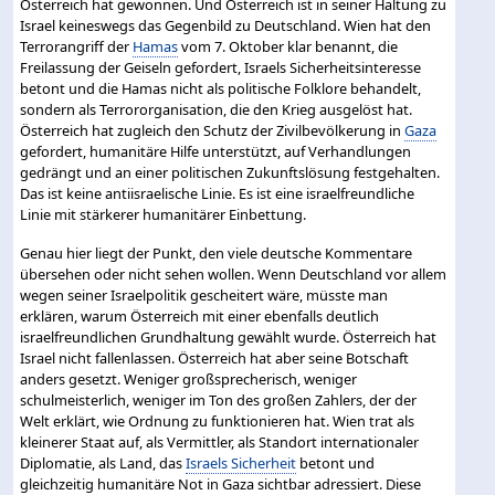
Österreich hat gewonnen. Und Österreich ist in seiner Haltung zu
Israel keineswegs das Gegenbild zu Deutschland. Wien hat den
Terrorangriff der
Hamas
vom 7. Oktober klar benannt, die
Freilassung der Geiseln gefordert, Israels Sicherheitsinteresse
betont und die Hamas nicht als politische Folklore behandelt,
sondern als Terrororganisation, die den Krieg ausgelöst hat.
Österreich hat zugleich den Schutz der Zivilbevölkerung in
Gaza
gefordert, humanitäre Hilfe unterstützt, auf Verhandlungen
gedrängt und an einer politischen Zukunftslösung festgehalten.
Das ist keine antiisraelische Linie. Es ist eine israelfreundliche
Linie mit stärkerer humanitärer Einbettung.
Genau hier liegt der Punkt, den viele deutsche Kommentare
übersehen oder nicht sehen wollen. Wenn Deutschland vor allem
wegen seiner Israelpolitik gescheitert wäre, müsste man
erklären, warum Österreich mit einer ebenfalls deutlich
israelfreundlichen Grundhaltung gewählt wurde. Österreich hat
Israel nicht fallenlassen. Österreich hat aber seine Botschaft
anders gesetzt. Weniger großsprecherisch, weniger
schulmeisterlich, weniger im Ton des großen Zahlers, der der
Welt erklärt, wie Ordnung zu funktionieren hat. Wien trat als
kleinerer Staat auf, als Vermittler, als Standort internationaler
Diplomatie, als Land, das
Israels Sicherheit
betont und
gleichzeitig humanitäre Not in Gaza sichtbar adressiert. Diese