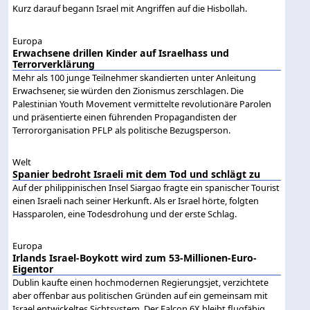
Kurz darauf begann Israel mit Angriffen auf die Hisbollah.
Europa
Erwachsene drillen Kinder auf Israelhass und
Terrorverklärung
Mehr als 100 junge Teilnehmer skandierten unter Anleitung
Erwachsener, sie würden den Zionismus zerschlagen. Die
Palestinian Youth Movement vermittelte revolutionäre Parolen
und präsentierte einen führenden Propagandisten der
Terrororganisation PFLP als politische Bezugsperson.
Welt
Spanier bedroht Israeli mit dem Tod und schlägt zu
Auf der philippinischen Insel Siargao fragte ein spanischer Tourist
einen Israeli nach seiner Herkunft. Als er Israel hörte, folgten
Hassparolen, eine Todesdrohung und der erste Schlag.
Europa
Irlands Israel-Boykott wird zum 53-Millionen-Euro-
Eigentor
Dublin kaufte einen hochmodernen Regierungsjet, verzichtete
aber offenbar aus politischen Gründen auf ein gemeinsam mit
Israel entwickeltes Sichtsystem. Der Falcon 6X bleibt flugfähig,