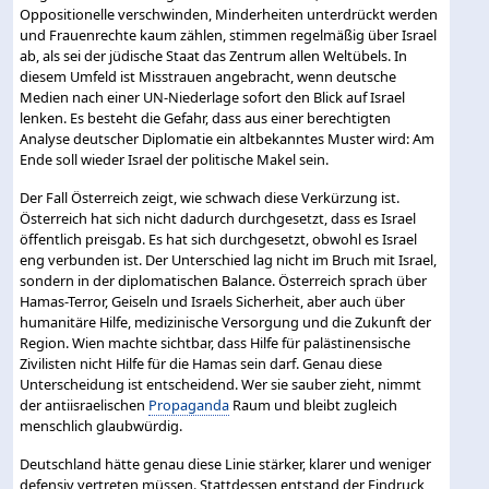
Oppositionelle verschwinden, Minderheiten unterdrückt werden
und Frauenrechte kaum zählen, stimmen regelmäßig über Israel
ab, als sei der jüdische Staat das Zentrum allen Weltübels. In
diesem Umfeld ist Misstrauen angebracht, wenn deutsche
Medien nach einer UN-Niederlage sofort den Blick auf Israel
lenken. Es besteht die Gefahr, dass aus einer berechtigten
Analyse deutscher Diplomatie ein altbekanntes Muster wird: Am
Ende soll wieder Israel der politische Makel sein.
Der Fall Österreich zeigt, wie schwach diese Verkürzung ist.
Österreich hat sich nicht dadurch durchgesetzt, dass es Israel
öffentlich preisgab. Es hat sich durchgesetzt, obwohl es Israel
eng verbunden ist. Der Unterschied lag nicht im Bruch mit Israel,
sondern in der diplomatischen Balance. Österreich sprach über
Hamas-Terror, Geiseln und Israels Sicherheit, aber auch über
humanitäre Hilfe, medizinische Versorgung und die Zukunft der
Region. Wien machte sichtbar, dass Hilfe für palästinensische
Zivilisten nicht Hilfe für die Hamas sein darf. Genau diese
Unterscheidung ist entscheidend. Wer sie sauber zieht, nimmt
der antiisraelischen
Propaganda
Raum und bleibt zugleich
menschlich glaubwürdig.
Deutschland hätte genau diese Linie stärker, klarer und weniger
defensiv vertreten müssen. Stattdessen entstand der Eindruck