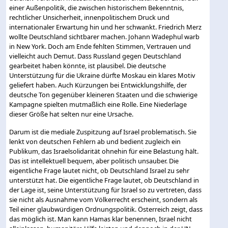
einer Außenpolitik, die zwischen historischem Bekenntnis,
rechtlicher Unsicherheit, innenpolitischem Druck und
internationaler Erwartung hin und her schwankt. Friedrich Merz
wollte Deutschland sichtbarer machen. Johann Wadephul warb
in New York. Doch am Ende fehlten Stimmen, Vertrauen und
vielleicht auch Demut. Dass Russland gegen Deutschland
gearbeitet haben könnte, ist plausibel. Die deutsche
Unterstützung für die Ukraine dürfte Moskau ein klares Motiv
geliefert haben. Auch Kürzungen bei Entwicklungshilfe, der
deutsche Ton gegenüber kleineren Staaten und die schwierige
Kampagne spielten mutmaßlich eine Rolle. Eine Niederlage
dieser Größe hat selten nur eine Ursache.
Darum ist die mediale Zuspitzung auf Israel problematisch. Sie
lenkt von deutschen Fehlern ab und bedient zugleich ein
Publikum, das Israelsolidarität ohnehin für eine Belastung hält.
Das ist intellektuell bequem, aber politisch unsauber. Die
eigentliche Frage lautet nicht, ob Deutschland Israel zu sehr
unterstützt hat. Die eigentliche Frage lautet, ob Deutschland in
der Lage ist, seine Unterstützung für Israel so zu vertreten, dass
sie nicht als Ausnahme vom Völkerrecht erscheint, sondern als
Teil einer glaubwürdigen Ordnungspolitik. Österreich zeigt, dass
das möglich ist. Man kann Hamas klar benennen, Israel nicht