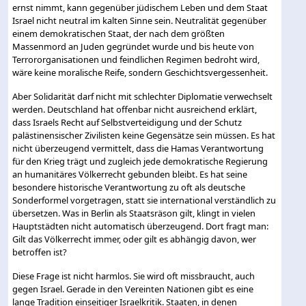
ernst nimmt, kann gegenüber jüdischem Leben und dem Staat
Israel nicht neutral im kalten Sinne sein. Neutralität gegenüber
einem demokratischen Staat, der nach dem größten
Massenmord an Juden gegründet wurde und bis heute von
Terrororganisationen und feindlichen Regimen bedroht wird,
wäre keine moralische Reife, sondern Geschichtsvergessenheit.
Aber Solidarität darf nicht mit schlechter Diplomatie verwechselt
werden. Deutschland hat offenbar nicht ausreichend erklärt,
dass Israels Recht auf Selbstverteidigung und der Schutz
palästinensischer Zivilisten keine Gegensätze sein müssen. Es hat
nicht überzeugend vermittelt, dass die Hamas Verantwortung
für den Krieg trägt und zugleich jede demokratische Regierung
an humanitäres Völkerrecht gebunden bleibt. Es hat seine
besondere historische Verantwortung zu oft als deutsche
Sonderformel vorgetragen, statt sie international verständlich zu
übersetzen. Was in Berlin als Staatsräson gilt, klingt in vielen
Hauptstädten nicht automatisch überzeugend. Dort fragt man:
Gilt das Völkerrecht immer, oder gilt es abhängig davon, wer
betroffen ist?
Diese Frage ist nicht harmlos. Sie wird oft missbraucht, auch
gegen Israel. Gerade in den Vereinten Nationen gibt es eine
lange Tradition einseitiger Israelkritik. Staaten, in denen