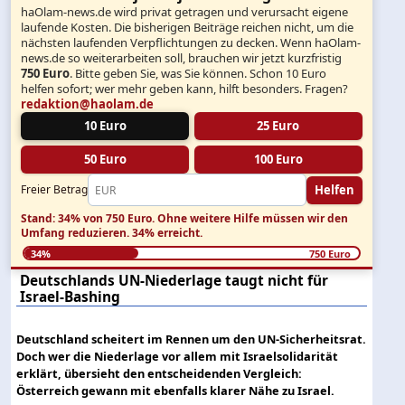
haOlam-news.de wird privat getragen und verursacht eigene
laufende Kosten. Die bisherigen Beiträge reichen nicht, um die
nächsten laufenden Verpflichtungen zu decken. Wenn haOlam-
news.de so weiterarbeiten soll, brauchen wir jetzt kurzfristig
750 Euro
. Bitte geben Sie, was Sie können. Schon 10 Euro
helfen sofort; wer mehr geben kann, hilft besonders. Fragen?
redaktion@haolam.de
10 Euro
25 Euro
50 Euro
100 Euro
Helfen
Freier Betrag
Stand: 34% von 750 Euro.
Ohne weitere Hilfe müssen wir den
Umfang reduzieren.
34% erreicht.
34%
750 Euro
Deutschlands UN-Niederlage taugt nicht für
Israel-Bashing
Deutschland scheitert im Rennen um den UN-Sicherheitsrat.
Doch wer die Niederlage vor allem mit Israelsolidarität
erklärt, übersieht den entscheidenden Vergleich:
Österreich gewann mit ebenfalls klarer Nähe zu Israel.