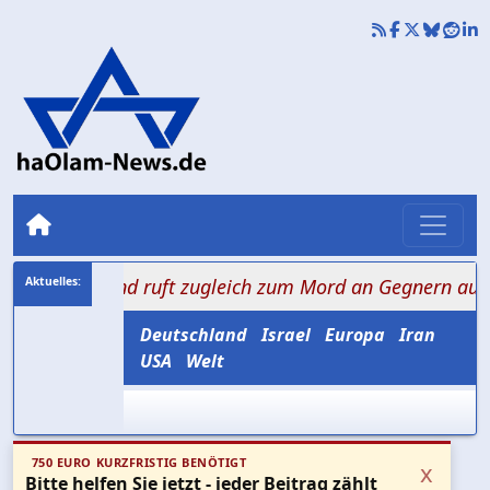
g und ruft zugleich zum Mord an Gegnern auf
+++ Jud
Deutschland
Israel
Europa
Iran
USA
Welt
750 EURO KURZFRISTIG BENÖTIGT
x
Bitte helfen Sie jetzt - jeder Beitrag zählt