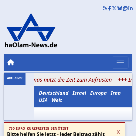
, Hamas nutzt die Zeit zum Aufrüsten
+++ Im Schatten
Deutschland
Israel
Europa
Iran
USA
Welt
750 EURO KURZFRISTIG BENÖTIGT
x
Bitte helfen Sie jetzt - jeder Beitrag zählt