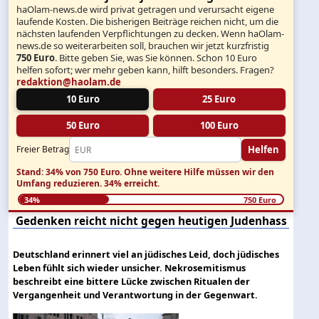
haOlam-news.de wird privat getragen und verursacht eigene
laufende Kosten. Die bisherigen Beiträge reichen nicht, um die
nächsten laufenden Verpflichtungen zu decken. Wenn haOlam-
news.de so weiterarbeiten soll, brauchen wir jetzt kurzfristig
750 Euro
. Bitte geben Sie, was Sie können. Schon 10 Euro
helfen sofort; wer mehr geben kann, hilft besonders. Fragen?
redaktion@haolam.de
10 Euro
25 Euro
50 Euro
100 Euro
Helfen
Freier Betrag
Stand: 34% von 750 Euro.
Ohne weitere Hilfe müssen wir den
Umfang reduzieren.
34% erreicht.
34%
750 Euro
Gedenken reicht nicht gegen heutigen Judenhass
Deutschland erinnert viel an jüdisches Leid, doch jüdisches
Leben fühlt sich wieder unsicher. Nekrosemitismus
beschreibt eine bittere Lücke zwischen Ritualen der
Vergangenheit und Verantwortung in der Gegenwart.