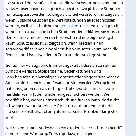
Hassruf auf der Straße, nicht nur die Verschwörungserzählung im
Netz. Antisemitismus zeigt sich auch dort, wo jüdische Stimmen
nur akzeptiert werden, solange sie Israel verurteilen. Er zeigt sich,
wenn jüdische Gruppen bei Veranstaltungen ausgeschlossen
werden, weil sie sich nicht von
Jerusalem
lossagen. Er zeigt sich,
wenn Hochschulen jüdischen Studierenden erklären, sie müssten
den Schmerz anderer verstehen, während ihre eigene Angst
kaum Schutz auslöst. Er zeigt sich, wenn Medien einen
Terrorangriff so lange einordnen, bis vom Täter kaum noch die
Rede ist und Israel wieder im Zentrum der Anklage steht.
Genau hier versagt eine Erinnerungskultur, die sich zu sehr auf
Symbole verlässt. Stolpersteine, Gedenkstunden und
Schulbesuche in ehemaligen Konzentrationslagern sind wichtig.
Aber sie dürfen nicht zum Ersatz für Mut werden. Wer gelernt
hat, dass Juden damals nicht geschützt wurden, muss heute
handeln, wenn Juden wieder eingeschüchtert werden. Wer
begriffen hat, wohin Entmenschlichung führen kann, darf nicht
schweigen, wenn israelische Opfer unsichtbar gemacht oder
jüdische Selbstbehauptung als moralisches Problem dargestellt
wird.
Nekrosemitismus ist deshalb kein akademischer Schmuckbegriff,
sondern eine Warnung. Er zwingt dazu, die eigene