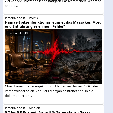
Ziel von 56,9 Prozent aller bestätigten Hassverbrechen. Während
andere...
Israel/Nahost -- Politik
Hamas-Spitzenfunktionär leugnet das Massaker: Mord
und Entführung seien nur „Fehler“
Symbolbild / KI
Ghazi Hamad hatte angekündigt, Hamas werde den 7. Oktober
immer wiederholen. Vor Piers Morgan bestreitet er nun die
dokumentierten...
Israel/Nahost -- Medien
0,2 bis 0,8 Prozent: Neue UN-Daten stellen Gaza-