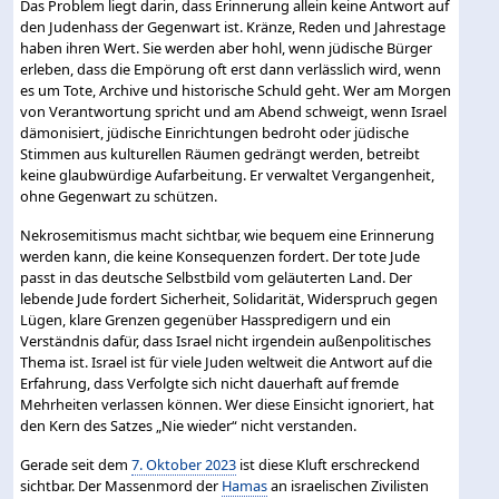
Das Problem liegt darin, dass Erinnerung allein keine Antwort auf
den Judenhass der Gegenwart ist. Kränze, Reden und Jahrestage
haben ihren Wert. Sie werden aber hohl, wenn jüdische Bürger
erleben, dass die Empörung oft erst dann verlässlich wird, wenn
es um Tote, Archive und historische Schuld geht. Wer am Morgen
von Verantwortung spricht und am Abend schweigt, wenn Israel
dämonisiert, jüdische Einrichtungen bedroht oder jüdische
Stimmen aus kulturellen Räumen gedrängt werden, betreibt
keine glaubwürdige Aufarbeitung. Er verwaltet Vergangenheit,
ohne Gegenwart zu schützen.
Nekrosemitismus macht sichtbar, wie bequem eine Erinnerung
werden kann, die keine Konsequenzen fordert. Der tote Jude
passt in das deutsche Selbstbild vom geläuterten Land. Der
lebende Jude fordert Sicherheit, Solidarität, Widerspruch gegen
Lügen, klare Grenzen gegenüber Hasspredigern und ein
Verständnis dafür, dass Israel nicht irgendein außenpolitisches
Thema ist. Israel ist für viele Juden weltweit die Antwort auf die
Erfahrung, dass Verfolgte sich nicht dauerhaft auf fremde
Mehrheiten verlassen können. Wer diese Einsicht ignoriert, hat
den Kern des Satzes „Nie wieder“ nicht verstanden.
Gerade seit dem
7. Oktober 2023
ist diese Kluft erschreckend
sichtbar. Der Massenmord der
Hamas
an israelischen Zivilisten