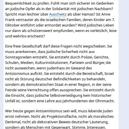
Bequemlichkeit zu prüfen. Fühlt man sich sicherer im Gedenken
an jüdische Opfer als in der Solidarität mit jüdischen Nachbarn?
Spricht man leichter über
Auschwitz
als über Hamas? Ist Anne
Frank vertrauter als die israelischen Familien, deren Kinder am 7.
Oktober entführt oder ermordet wurden? Wird jüdisches Leben
nur dann als schützenswert empfunden, wenn es verletzlich, leise
und wehrlos erscheint?
Eine freie Gesellschaft darf diese Fragen nicht wegschieben. Sie
muss anerkennen, dass jüdische Sicherheit nicht aus
Sonntagsreden entsteht. Sie entsteht durch Polizei, Gerichte,
Schulen, Medien, Kulturinstitutionen, Parteien und Bürger, die
nicht ausweichen, wenn Judenhass im Gewand des
Antizionismus auftritt. Sie entsteht durch die Bereitschaft, Israel
nicht als Störung deutscher Befindlichkeiten zu behandeln,
sondern als demokratischen Staat in einer Region, in der seine
Feinde seine Vernichtung offen aussprechen. Sie entsteht durch
die Einsicht, dass jüdische Selbstverteidigung kein historischer
Unfall ist, sondern eine Lehre aus Jahrhunderten der Ohnmacht.
Wer heute gegen Antisemitismus sein will, muss lebende Juden
ernst nehmen. Nicht als Projektionsfläche, nicht als moralisches
Denkmal, nicht als dekorativen Beweis deutscher Läuterung,
sondern als Menschen mit Gegenwart, Stimme, Interessen,