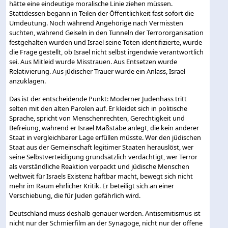
hätte eine eindeutige moralische Linie ziehen müssen.
Stattdessen begann in Teilen der Öffentlichkeit fast sofort die
Umdeutung. Noch während Angehörige nach Vermissten
suchten, während Geiseln in den Tunneln der Terrororganisation
festgehalten wurden und Israel seine Toten identifizierte, wurde
die Frage gestellt, ob Israel nicht selbst irgendwie verantwortlich
sei. Aus Mitleid wurde Misstrauen. Aus Entsetzen wurde
Relativierung. Aus jüdischer Trauer wurde ein Anlass, Israel
anzuklagen.
Das ist der entscheidende Punkt: Moderner Judenhass tritt
selten mit den alten Parolen auf. Er kleidet sich in politische
Sprache, spricht von Menschenrechten, Gerechtigkeit und
Befreiung, während er Israel Maßstäbe anlegt, die kein anderer
Staat in vergleichbarer Lage erfüllen müsste. Wer den jüdischen
Staat aus der Gemeinschaft legitimer Staaten herauslöst, wer
seine Selbstverteidigung grundsätzlich verdächtigt, wer Terror
als verständliche Reaktion verpackt und jüdische Menschen
weltweit für Israels Existenz haftbar macht, bewegt sich nicht
mehr im Raum ehrlicher Kritik. Er beteiligt sich an einer
Verschiebung, die für Juden gefährlich wird.
Deutschland muss deshalb genauer werden. Antisemitismus ist
nicht nur der Schmierfilm an der Synagoge, nicht nur der offene