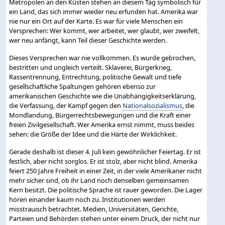
Metropolen an den Küsten stehen an diesem Tag symbolisch für
ein Land, das sich immer wieder neu erfunden hat. Amerika war
nie nur ein Ort auf der Karte. Es war für viele Menschen ein
Versprechen: Wer kommt, wer arbeitet, wer glaubt, wer zweifelt,
wer neu anfängt, kann Teil dieser Geschichte werden.
Dieses Versprechen war nie vollkommen. Es wurde gebrochen,
bestritten und ungleich verteilt. Sklaverei, Bürgerkrieg,
Rassentrennung, Entrechtung, politische Gewalt und tiefe
gesellschaftliche Spaltungen gehören ebenso zur
amerikanischen Geschichte wie die Unabhängigkeitserklärung,
die Verfassung, der Kampf gegen den
Nationalsozialismus
, die
Mondlandung, Bürgerrechtsbewegungen und die Kraft einer
freien Zivilgesellschaft. Wer Amerika ernst nimmt, muss beides
sehen: die Größe der Idee und die Härte der Wirklichkeit.
Gerade deshalb ist dieser 4. Juli kein gewöhnlicher Feiertag. Er ist
festlich, aber nicht sorglos. Er ist stolz, aber nicht blind. Amerika
feiert 250 Jahre Freiheit in einer Zeit, in der viele Amerikaner nicht
mehr sicher sind, ob ihr Land noch denselben gemeinsamen
Kern besitzt. Die politische Sprache ist rauer geworden. Die Lager
hören einander kaum noch zu. Institutionen werden
misstrauisch betrachtet. Medien, Universitäten, Gerichte,
Parteien und Behörden stehen unter einem Druck, der nicht nur