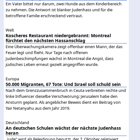
Ein Vater bittet nur darum, zwei Hunde aus dem Kinderbereich
zu nehmen. Die Antwort ist blanker Judenhass und für die
betroffene Familie erschreckend vertraut.
Welt
Koscheres Restaurant niedergebrannt: Montreal
fürchtet den nächsten Hassanschlag
Eine Überwachungskamera zeigt offenbar einen Mann, der das
Feuer legt und flieht. Nur Tage nach offenen
Judenbeschimpfungen wächst in Montreal die Angst, dass
jüdisches Leben erneut gezielt angegriffen wurde.
Europa
50.000 Migranten, 67 Tote: Und Israel soll schuld sein
Nach dem Grenzzusammenbruch in Ceuta verbreiten rechte und
linke Influencer dieselbe Verschwörung: Jerusalem habe den
Ansturm geplant. Als angeblicher Beweis dient ein Beitrag von
Yair Netanyahu aus dem Jahr 2019.
Deutschland
An deutschen Schulen wächst der nächste Judenhass
heran
„Jude“ wird als Beleidigung benutzt, der 7. Oktober relativiert