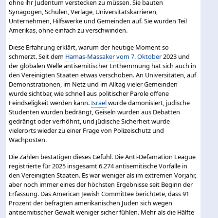
ohne ihr Judentum verstecken zu müssen. Sie bauten
Synagogen, Schulen, Verlage, Universitätskarrieren,
Unternehmen, Hilfswerke und Gemeinden auf. Sie wurden Teil
Amerikas, ohne einfach zu verschwinden.
Diese Erfahrung erklärt, warum der heutige Moment so
schmerzt. Seit dem
Hamas
-
Massaker vom 7. Oktober
2023 und
der globalen Welle antisemitischer Enthemmung hat sich auch in
den Vereinigten Staaten etwas verschoben. An Universitäten, auf
Demonstrationen, im Netz und im Alltag vieler Gemeinden
wurde sichtbar, wie schnell aus politischer Parole offene
Feindseligkeit werden kann.
Israel
wurde dämonisiert, jüdische
Studenten wurden bedrängt, Geiseln wurden aus Debatten
gedrängt oder verhöhnt, und jüdische Sicherheit wurde
vielerorts wieder zu einer Frage von Polizeischutz und
Wachposten.
Die Zahlen bestätigen dieses Gefühl. Die Anti-Defamation League
registrierte für 2025 insgesamt 6.274 antisemitische Vorfälle in
den Vereinigten Staaten. Es war weniger als im extremen Vorjahr,
aber noch immer eines der höchsten Ergebnisse seit Beginn der
Erfassung. Das American Jewish Committee berichtete, dass 91
Prozent der befragten amerikanischen Juden sich wegen
antisemitischer Gewalt weniger sicher fühlen. Mehr als die Hälfte