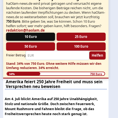
haOlam-news.de wird privat getragen und verursacht eigene
laufende Kosten. Die bisherigen Beiträge reichen nicht, um die
nächsten laufenden Verpflichtungen zu decken. Wenn haOlam-
news.de so weiterarbeiten soll, brauchen wir jetzt kurzfristig
750 Euro
. Bitte geben Sie, was Sie können. Schon 10 Euro
helfen sofort; wer mehr geben kann, hilft besonders. Fragen?
redaktion@haolam.de
10 Euro
25 Euro
50 Euro
100 Euro
Helfen
Freier Betrag
Stand: 34% von 750 Euro.
Ohne weitere Hilfe müssen wir den
Umfang reduzieren.
34% erreicht.
34%
750 Euro
Amerika feiert 250 Jahre Freiheit und muss sein
Versprechen neu beweisen
Am 4. Juli blickt Amerika auf 250 Jahre Unabhängigkeit,
Stolz und nationale Größe. Doch zwischen Feuerwerk,
Mount Rushmore und Fahnen bleibt die Frage, ob das
Freiheitsversprechen heute noch stark genug ist.