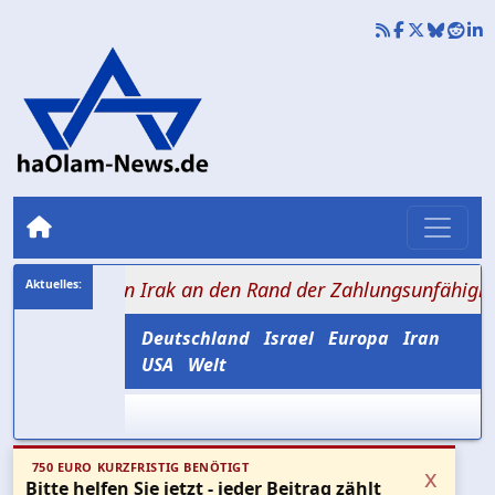
t den Irak an den Rand der Zahlungsunfähigkeit
+++ 
Deutschland
Israel
Europa
Iran
USA
Welt
750 EURO KURZFRISTIG BENÖTIGT
x
Bitte helfen Sie jetzt - jeder Beitrag zählt