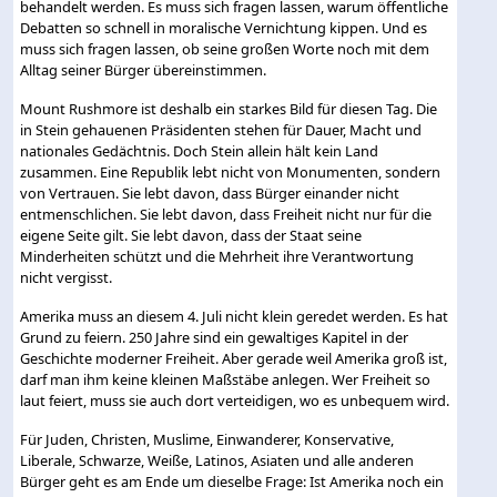
behandelt werden. Es muss sich fragen lassen, warum öffentliche
Debatten so schnell in moralische Vernichtung kippen. Und es
muss sich fragen lassen, ob seine großen Worte noch mit dem
Alltag seiner Bürger übereinstimmen.
Mount Rushmore ist deshalb ein starkes Bild für diesen Tag. Die
in Stein gehauenen Präsidenten stehen für Dauer, Macht und
nationales Gedächtnis. Doch Stein allein hält kein Land
zusammen. Eine Republik lebt nicht von Monumenten, sondern
von Vertrauen. Sie lebt davon, dass Bürger einander nicht
entmenschlichen. Sie lebt davon, dass Freiheit nicht nur für die
eigene Seite gilt. Sie lebt davon, dass der Staat seine
Minderheiten schützt und die Mehrheit ihre Verantwortung
nicht vergisst.
Amerika muss an diesem 4. Juli nicht klein geredet werden. Es hat
Grund zu feiern. 250 Jahre sind ein gewaltiges Kapitel in der
Geschichte moderner Freiheit. Aber gerade weil Amerika groß ist,
darf man ihm keine kleinen Maßstäbe anlegen. Wer Freiheit so
laut feiert, muss sie auch dort verteidigen, wo es unbequem wird.
Für Juden, Christen, Muslime, Einwanderer, Konservative,
Liberale, Schwarze, Weiße, Latinos, Asiaten und alle anderen
Bürger geht es am Ende um dieselbe Frage: Ist Amerika noch ein