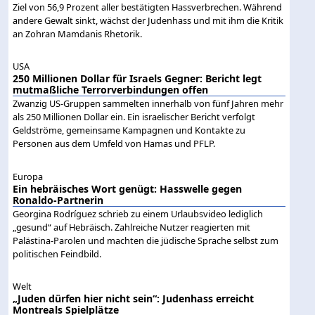
Ziel von 56,9 Prozent aller bestätigten Hassverbrechen. Während
andere Gewalt sinkt, wächst der Judenhass und mit ihm die Kritik
an Zohran Mamdanis Rhetorik.
USA
250 Millionen Dollar für Israels Gegner: Bericht legt
mutmaßliche Terrorverbindungen offen
Zwanzig US-Gruppen sammelten innerhalb von fünf Jahren mehr
als 250 Millionen Dollar ein. Ein israelischer Bericht verfolgt
Geldströme, gemeinsame Kampagnen und Kontakte zu
Personen aus dem Umfeld von Hamas und PFLP.
Europa
Ein hebräisches Wort genügt: Hasswelle gegen
Ronaldo-Partnerin
Georgina Rodríguez schrieb zu einem Urlaubsvideo lediglich
„gesund“ auf Hebräisch. Zahlreiche Nutzer reagierten mit
Palästina-Parolen und machten die jüdische Sprache selbst zum
politischen Feindbild.
Welt
„Juden dürfen hier nicht sein“: Judenhass erreicht
Montreals Spielplätze