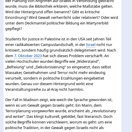
der Planung von Angriffen auf Israelis in Verbindung gebracht
wurde, muss die Bibliothek erklären, welche Maßstäbe gelten.
Wird der Hintergrund offen benannt? Gibt es kritische
Einordnung? Wird Gewalt verherrlicht oder relativiert? Oder wird
unter dem Deckmantel politischer Bildung ein Märtyrerbild
gepflegt?
Students for Justice in Palestine ist in den USA seit Jahren Teil
einer radikalisierten Campuslandschaft, in der
Israel
nicht nur
kritisiert, sondern häufig grundsätzlich delegitimiert wird. Nach
dem
7. Oktober 2023
hat sich dieses Problem verschärft. An
vielen Hochschulen wurden Begriffe wie „Widerstand“,
„Befreiung“ und „Dekolonisierung“ so eingesetzt, dass selbst
Massaker, Geiselnahmen und Terror nicht mehr eindeutig
verurteilt, sondern in politische Erzählungen eingebettet
wurden. Genau vor diesem Hintergrund wirkt eine
Veranstaltungsreihe zu al-Araj nicht harmlos.
Der Fall in Madison zeigt, wie weich die Sprache geworden ist,
wenn es um Gewalt gegen Israelis geht. Ein Mann, dem
Terrorplanung vorgeworfen wurde, erscheint als „revolutionary
and writer“. Das klingt kulturell, gebildet, fast literarisch. Doch
solche Begriffe können verschleiern, worum es geht: um eine
politische Tradition, in der Gewalt gegen Israelis nicht als