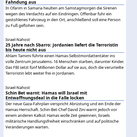
Fahndung aus
In Ofarim in Samaria heulten am Samstagmorgen die Sirenen
wegen des Verdachts auf ein Eindringen. Offenbar fuhr ein
gestohlenes Fahrzeug in den Ort, anschließend soll eine Person
zu Fuß geflohen sein.
Israel-Nahost
25 Jahre nach Sbarro: Jordanien liefert die Terroristin
bis heute nicht aus
Ahlam Tamimi führte einen Hamas-Selbstmordattentäter ins
volle Zentrum Jerusalems. 16 Menschen starben, darunter Kinder.
Das FBI setzt fünf Millionen Dollar auf sie aus, doch die verurteilte
Terroristin lebt weiter frei in Jordanien.
Israel-Nahost
Schin Bet warnt: Hamas will Israel mit
Entwaffnungsdeal in die Falle locken
Der neue Gaza-Fahrplan verspricht Abrüstung und ein Ende der
Hamas-Herrschaft. Schin-Bet-Chef David Zini warnt jedoch vor
einem anderen Kalkül: Hamas wolle Zeit gewinnen, Israels
militärische Handlungsfreiheit einschränken und auf politische
Veränderungen warten.