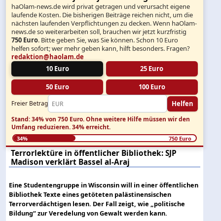
haOlam-news.de wird privat getragen und verursacht eigene
laufende Kosten. Die bisherigen Beiträge reichen nicht, um die
nächsten laufenden Verpflichtungen zu decken. Wenn haOlam-
news.de so weiterarbeiten soll, brauchen wir jetzt kurzfristig
750 Euro
. Bitte geben Sie, was Sie können. Schon 10 Euro
helfen sofort; wer mehr geben kann, hilft besonders. Fragen?
redaktion@haolam.de
10 Euro
25 Euro
50 Euro
100 Euro
Helfen
Freier Betrag
Stand: 34% von 750 Euro.
Ohne weitere Hilfe müssen wir den
Umfang reduzieren.
34% erreicht.
34%
750 Euro
Terrorlektüre in öffentlicher Bibliothek: SJP
Madison verklärt Bassel al-Araj
Eine Studentengruppe in Wisconsin will in einer öffentlichen
Bibliothek Texte eines getöteten palästinensischen
Terrorverdächtigen lesen. Der Fall zeigt, wie „politische
Bildung“ zur Veredelung von Gewalt werden kann.