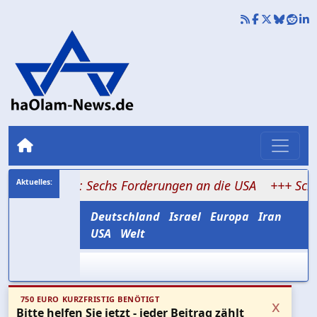
ormus: Sechs Forderungen an die USA
+++ Schabbat-Stre
Deutschland
Israel
Europa
Iran
USA
Welt
750 EURO KURZFRISTIG BENÖTIGT
x
Bitte helfen Sie jetzt - jeder Beitrag zählt