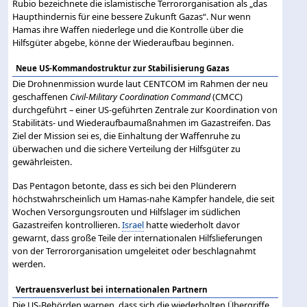
Rubio bezeichnete die islamistische Terrororganisation als „das
Haupthindernis für eine bessere Zukunft Gazas“. Nur wenn
Hamas ihre Waffen niederlege und die Kontrolle über die
Hilfsgüter abgebe, könne der Wiederaufbau beginnen.
Neue US-Kommandostruktur zur Stabilisierung Gazas
Die Drohnenmission wurde laut CENTCOM im Rahmen der neu
geschaffenen
Civil-Military Coordination Command
(CMCC)
durchgeführt – einer US-geführten Zentrale zur Koordination von
Stabilitäts- und Wiederaufbaumaßnahmen im Gazastreifen. Das
Ziel der Mission sei es, die Einhaltung der Waffenruhe zu
überwachen und die sichere Verteilung der Hilfsgüter zu
gewährleisten.
Das Pentagon betonte, dass es sich bei den Plünderern
höchstwahrscheinlich um Hamas-nahe Kämpfer handele, die seit
Wochen Versorgungsrouten und Hilfslager im südlichen
Gazastreifen kontrollieren.
Israel
hatte wiederholt davor
gewarnt, dass große Teile der internationalen Hilfslieferungen
von der Terrororganisation umgeleitet oder beschlagnahmt
werden.
Vertrauensverlust bei internationalen Partnern
Die US-Behörden warnen, dass sich die wiederholten Übergriffe