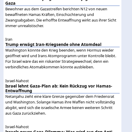
Gaza
Bewohner aus dem Gazastreifen berichten N12 von neuen
bewaffneten Hamas Kräften, Einschüchterung und
Zwangsabgaben. Die erhoffte Entwaffnung wirkt aus ihrer Sicht
immer unrealistischer.
Iran
Trump erwägt Iran-Kriegsende ohne Atomdeal
Washington könnte den Krieg beenden, wenn Hormus wieder
geöffnet wird und Irans Atomprogramm unter Kontrolle bleibt.
Für Israel wäre das ein riskanter Strategiewechsel, denn ein
verbindliches Atomabkommen könnte ausbleiben.
Israel-Nahost
Israel lehnt Gaza-Plan ab: Kein Rückzug vor Hamas-
Entwaffnung
Netanjahu zieht eine klare Grenze gegenüber dem Friedensrat
und Washington. Solange Hamas ihre Waffen nicht vollständig
abgibt, wird sich die israelische Armee keinen weiteren Schritt
aus Gaza zurückziehen.
Israel-Nahost
Israels neues Gaza-Dilemma: Was wird aus den Anti-