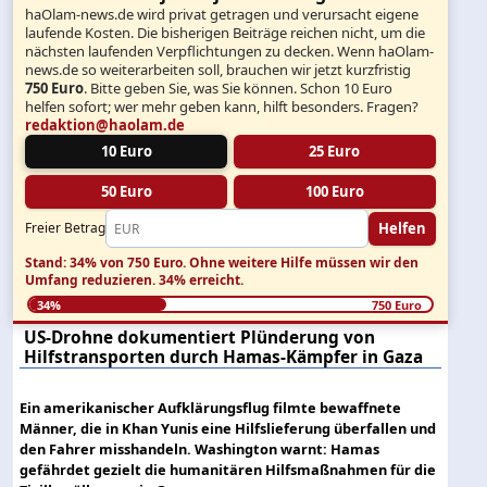
haOlam-news.de wird privat getragen und verursacht eigene
laufende Kosten. Die bisherigen Beiträge reichen nicht, um die
nächsten laufenden Verpflichtungen zu decken. Wenn haOlam-
news.de so weiterarbeiten soll, brauchen wir jetzt kurzfristig
750 Euro
. Bitte geben Sie, was Sie können. Schon 10 Euro
helfen sofort; wer mehr geben kann, hilft besonders. Fragen?
redaktion@haolam.de
10 Euro
25 Euro
50 Euro
100 Euro
Helfen
Freier Betrag
Stand: 34% von 750 Euro.
Ohne weitere Hilfe müssen wir den
Umfang reduzieren.
34% erreicht.
34%
750 Euro
US-Drohne dokumentiert Plünderung von
Hilfstransporten durch Hamas-Kämpfer in Gaza
Ein amerikanischer Aufklärungsflug filmte bewaffnete
Männer, die in Khan Yunis eine Hilfslieferung überfallen und
den Fahrer misshandeln. Washington warnt: Hamas
gefährdet gezielt die humanitären Hilfsmaßnahmen für die