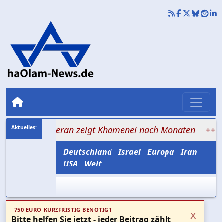
: Teheran zeigt Khamenei nach Monaten
+++ Netanjah
Deutschland
Israel
Europa
Iran
USA
Welt
750 EURO KURZFRISTIG BENÖTIGT
x
Bitte helfen Sie jetzt - jeder Beitrag zählt