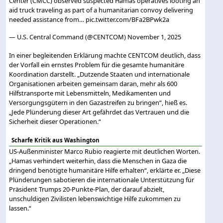
Center (CMCC) observed suspected Hamas operatives looting an
aid truck traveling as part of a humanitarian convoy delivering
needed assistance from…
pic.twitter.com/BFa2BPwk2a
— U.S. Central Command (@CENTCOM)
November 1, 2025
In einer begleitenden Erklärung machte CENTCOM deutlich, dass
der Vorfall ein ernstes Problem für die gesamte humanitäre
Koordination darstellt. „Dutzende Staaten und internationale
Organisationen arbeiten gemeinsam daran, mehr als 600
Hilfstransporte mit Lebensmitteln, Medikamenten und
Versorgungsgütern in den Gazastreifen zu bringen“, hieß es.
„Jede Plünderung dieser Art gefährdet das Vertrauen und die
Sicherheit dieser Operationen.“
Scharfe Kritik aus Washington
US-Außenminister Marco Rubio reagierte mit deutlichen Worten.
„Hamas verhindert weiterhin, dass die Menschen in Gaza die
dringend benötigte humanitäre Hilfe erhalten“, erklärte er. „Diese
Plünderungen sabotieren die internationale Unterstützung für
Präsident Trumps 20-Punkte-Plan, der darauf abzielt,
unschuldigen Zivilisten lebenswichtige Hilfe zukommen zu
lassen.“