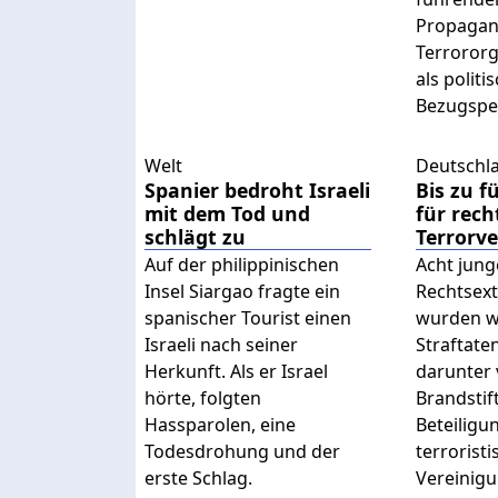
Propagan
Terrororg
als politi
Bezugspe
Welt
Deutschl
Spanier bedroht Israeli
Bis zu f
mit dem Tod und
für rech
schlägt zu
Terrorv
Auf der philippinischen
Acht jung
Insel Siargao fragte ein
Rechtsex
spanischer Tourist einen
wurden w
Israeli nach seiner
Straftaten
Herkunft. Als er Israel
darunter 
hörte, folgten
Brandstif
Hassparolen, eine
Beteiligu
Todesdrohung und der
terrorist
erste Schlag.
Vereinigu