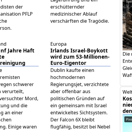
Sym
disten der
erschütternder
anisation PFLP
medizinischer Ablauf
sche
verschärften die Tragödie.
rson.
and
Europa
ünf Jahre Haft
Irlands Israel-Boykott
Die
te
wird zum 53-Millionen-
Ent
ereinigung
Euro-Eigentor
Glei
e
Dublin kaufte einen
Waff
tremisten
hochmodernen
egen schwerer
Regierungsjet, verzichtete
 verurteilt,
aber offenbar aus
Welt
Kos
versuchter Mord,
politischen Gründen auf
nie
tung und die
ein gemeinsam mit Israel
den
ng an einer
entwickeltes Sichtsystem.
ischen
Der Falcon 6X bleibt
Pix
ng. Einige waren
flugfähig, besitzt bei Nebel