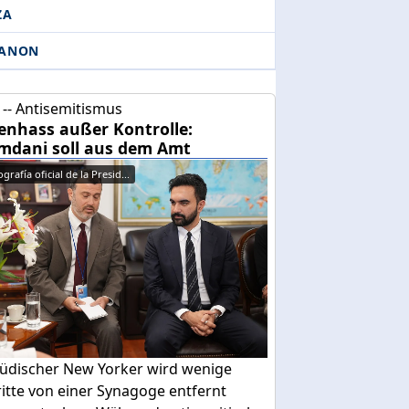
ZA
BANON
-- Antisemitismus
enhass außer Kontrolle:
dani soll aus dem Amt
grafía oficial de la Presid...
 jüdischer New Yorker wird wenige
itte von einer Synagoge entfernt