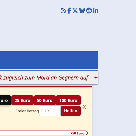
leich zum Mord an Gegnern auf
+++ Judenhass in Klin
Euro
25 Euro
50 Euro
100 Euro
x
Freier Betrag
Helfen
750 Euro