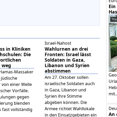
Euro
Ein
Has
The
Israel-Nahost
s in Kliniken
Wahlurnen an drei
hschulen: Die
Fronten: Israel lässt
ortlichen
Soldaten in Gaza,
n weg
Libanon und Syrien
abstimmen
 Hamas-Massaker
Geo
Am 27. Oktober sollen
 jüdische
Urla
israelische Soldaten auch
 von einer Welle
Hebr
in Gaza, Libanon und
ischer Vorfälle.
mit..
Syrien ihre Stimme
ulungen gegen
abgeben können. Die
nierung blenden
Deu
Armee richtet Wahllokale
 fast vollständig
An 
in den Einsatzgebieten ein