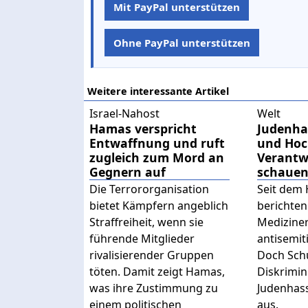
Mit PayPal unterstützen
Ohne PayPal unterstützen
Weitere interessante Artikel
Israel-Nahost
Welt
Hamas verspricht
Judenhas
Entwaffnung und ruft
und Hoc
zugleich zum Mord an
Verantw
Gegnern auf
schaue
Die Terrororganisation
Seit dem
bietet Kämpfern angeblich
berichten
Straffreiheit, wenn sie
Mediziner
führende Mitglieder
antisemit
rivalisierender Gruppen
Doch Sch
töten. Damit zeigt Hamas,
Diskrimi
was ihre Zustimmung zu
Judenhass
einem politischen
aus.