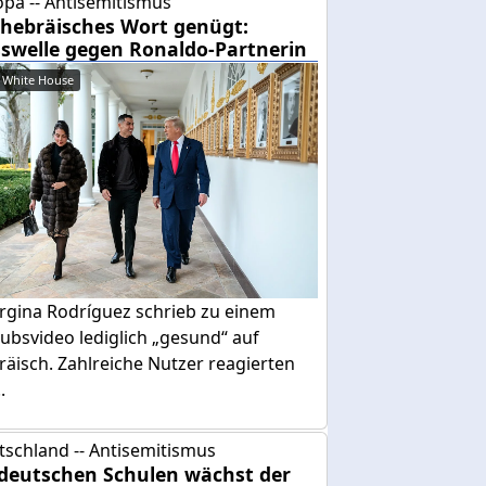
pa -- Antisemitismus
 hebräisches Wort genügt:
swelle gegen Ronaldo-Partnerin
 White House
rgina Rodríguez schrieb zu einem
ubsvideo lediglich „gesund“ auf
äisch. Zahlreiche Nutzer reagierten
.
tschland -- Antisemitismus
deutschen Schulen wächst der