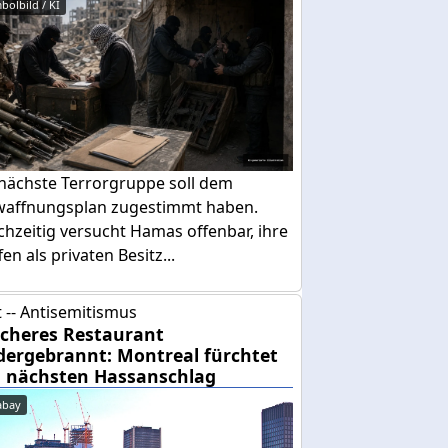
bolbild / KI
 nächste Terrorgruppe soll dem
waffnungsplan zugestimmt haben.
chzeitig versucht Hamas offenbar, ihre
en als privaten Besitz...
 -- Antisemitismus
cheres Restaurant
dergebrannt: Montreal fürchtet
 nächsten Hassanschlag
abay