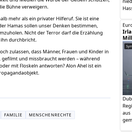
nie
die Bühne verweigern.
Has
lb mehr als ein privater Hilferuf. Sie ist eine
Euro
 der Hamas sollen unser Denken bestimmen,
Irl
imzuholen. Nicht der Terror darf die Erzählung
Mil
 ihn durchbricht.
Sym
 noch zulassen, dass Männer, Frauen und Kinder in
 gefilmt und missbraucht werden – während
der mit Floskeln antworten? Alon Ahel ist ein
 Propagandaobjekt.
Dub
Regi
aus 
FAMILIE
MENSCHENRECHTE
geme