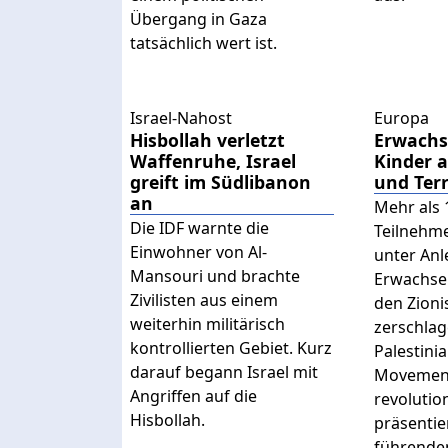
Übergang in Gaza
tatsächlich wert ist.
Israel-Nahost
Europa
Hisbollah verletzt
Erwachs
Waffenruhe, Israel
Kinder a
greift im Südlibanon
und Ter
an
Mehr als 
Die IDF warnte die
Teilnehm
Einwohner von Al-
unter Anl
Mansouri und brachte
Erwachse
Zivilisten aus einem
den Zion
weiterhin militärisch
zerschlag
kontrollierten Gebiet. Kurz
Palestini
darauf begann Israel mit
Movement
Angriffen auf die
revolutio
Hisbollah.
präsentie
führende