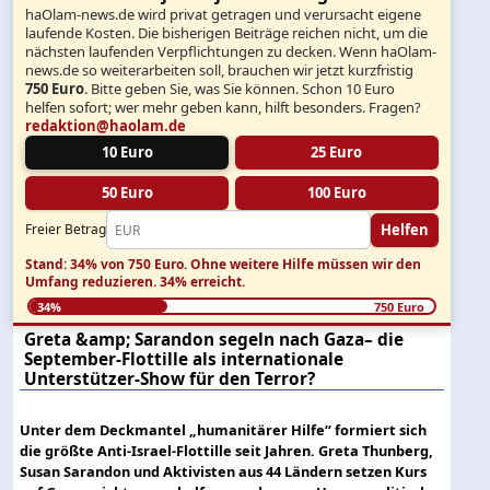
haOlam-news.de wird privat getragen und verursacht eigene
laufende Kosten. Die bisherigen Beiträge reichen nicht, um die
nächsten laufenden Verpflichtungen zu decken. Wenn haOlam-
news.de so weiterarbeiten soll, brauchen wir jetzt kurzfristig
750 Euro
. Bitte geben Sie, was Sie können. Schon 10 Euro
helfen sofort; wer mehr geben kann, hilft besonders. Fragen?
redaktion@haolam.de
10 Euro
25 Euro
50 Euro
100 Euro
Helfen
Freier Betrag
Stand: 34% von 750 Euro.
Ohne weitere Hilfe müssen wir den
Umfang reduzieren.
34% erreicht.
34%
750 Euro
Greta &amp; Sarandon segeln nach Gaza– die
September-Flottille als internationale
Unterstützer-Show für den Terror?
Unter dem Deckmantel „humanitärer Hilfe“ formiert sich
die größte Anti-Israel-Flottille seit Jahren. Greta Thunberg,
Susan Sarandon und Aktivisten aus 44 Ländern setzen Kurs