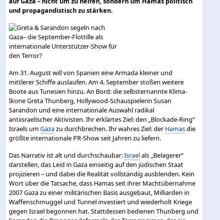
auf Gaza – nicht um zu helfen, sondern um Hamas politisch
und propagandistisch zu stärken.
Am 31. August will von Spanien eine Armada kleiner und
mittlerer Schiffe auslaufen. Am 4. September stoßen weitere
Boote aus Tunesien hinzu. An Bord: die selbsternannte Klima-
Ikone Greta Thunberg, Hollywood-Schauspielerin Susan
Sarandon und eine internationale Auswahl radikal
antiisraelischer Aktivisten. Ihr erklärtes Ziel: den „Blockade-Ring“
Israels um
Gaza
zu durchbrechen. Ihr wahres Ziel: der
Hamas
die
größte internationale PR-Show seit Jahren zu liefern.
Das Narrativ ist alt und durchschaubar:
Israel
als „Belagerer“
darstellen, das Leid in Gaza einseitig auf den jüdischen Staat
projizieren – und dabei die Realität vollständig ausblenden. Kein
Wort über die Tatsache, dass Hamas seit ihrer Machtübernahme
2007 Gaza zu einer militärischen Basis ausgebaut, Milliarden in
Waffenschmuggel und Tunnel investiert und wiederholt Kriege
gegen Israel begonnen hat. Stattdessen bedienen Thunberg und