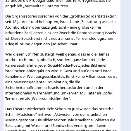
Sarandon die Propagandaformeln des Terrorregimes, das sie
angeblich „humanitär“ unterstützen.
Die Organisatoren sprechen von der „größten Solidaritätsaktion
seit 18 Jahren“ und behaupten, Israel habe „Zerstörung wie acht
Atombomben“ über Gaza gebracht – eine groteske, frei
erfundene Zahl, deren einziger Zweck die Dämonisierung Israels
ist. Diese Sprache ist nicht neutral, sie ist Teil der ideologischen
Kriegsführung gegen den jüdischen Staat.
Wer diesen Schiffen zusteigt, weiß genau, dass er die Hamas
stärkt – nicht nur symbolisch, sondern ganz konkret. Jede
Kameraaufnahme, jeder Social-Media-Post, jedes Bild einer
israelischen Abfangaktion wird in Gaza und auf den Anti-Israel-
Kanälen der Welt ausgeschlachtet. Es ist keine Hilfsmission, es ist
eine bewusst geplante Provokation, die die
Sicherheitsmaßnahmen Israels herausfordern und in der
internationalen Wahrnehmung umkehren soll: Täter als Opfer,
Terroristen als „Widerstandskämpfer“.
Das Theater wiederholt sich: Schon im Juni wurde das britische
Schiff „Madeleine“ mit zwölf Aktivisten von der israelischen
Marine gestoppt. Die Bilder zeigten, wie israelische Soldaten die
Besatzung mit Wasser und Sandwiches versorgten – keine
Gewalt, kein „See-Massaker“. Doch diese Realität passte nicht ins