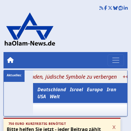
Reisenden, jüdische Symbole zu verbergen
+++ Iran nen
Deutschland
Israel
Europa
Iran
USA
Welt
750 EURO KURZFRISTIG BENÖTIGT
x
Bitte helfen Sie jetzt - jeder Beitrag zählt