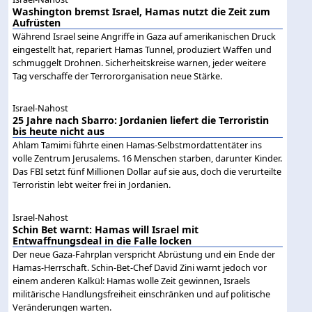
Washington bremst Israel, Hamas nutzt die Zeit zum
Aufrüsten
Während Israel seine Angriffe in Gaza auf amerikanischen Druck
eingestellt hat, repariert Hamas Tunnel, produziert Waffen und
schmuggelt Drohnen. Sicherheitskreise warnen, jeder weitere
Tag verschaffe der Terrororganisation neue Stärke.
Israel-Nahost
25 Jahre nach Sbarro: Jordanien liefert die Terroristin
bis heute nicht aus
Ahlam Tamimi führte einen Hamas-Selbstmordattentäter ins
volle Zentrum Jerusalems. 16 Menschen starben, darunter Kinder.
Das FBI setzt fünf Millionen Dollar auf sie aus, doch die verurteilte
Terroristin lebt weiter frei in Jordanien.
Israel-Nahost
Schin Bet warnt: Hamas will Israel mit
Entwaffnungsdeal in die Falle locken
Der neue Gaza-Fahrplan verspricht Abrüstung und ein Ende der
Hamas-Herrschaft. Schin-Bet-Chef David Zini warnt jedoch vor
einem anderen Kalkül: Hamas wolle Zeit gewinnen, Israels
militärische Handlungsfreiheit einschränken und auf politische
Veränderungen warten.