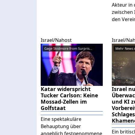
Akteur in 
zwischen I
den Verein
Israel/Nahost
Israel/Na
Gage Skidmore from Surprise, AZ...
Katar widerspricht
Israel n
Tucker Carlson: Keine
Überwac
Mossad-Zellen im
und KI z
Golfstaat
Vorberei
Schlage
Eine spektakuläre
Khamen
Behauptung über
Ein britis
angeblich festgenommene