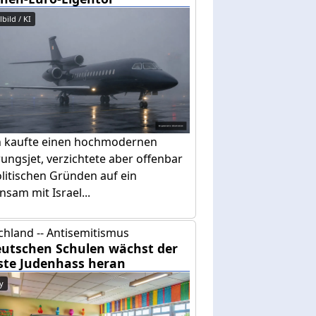
bild / KI
n kaufte einen hochmodernen
ungsjet, verzichtete aber offenbar
litischen Gründen auf ein
sam mit Israel...
chland -- Antisemitismus
eutschen Schulen wächst der
ste Judenhass heran
y