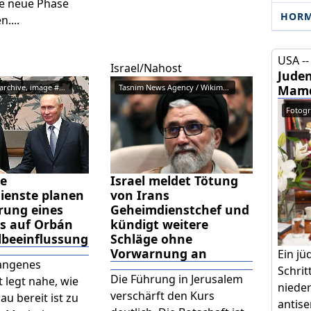
ne neue Phase
HOR
....
USA --
Israel/Nahost
Juden
RIA Novosti archive, image #853...
Tasnim News Agency / Wikimedia ...
Mamd
Fotogra
he
Israel meldet Tötung
ienste planen
von Irans
rung eines
Geheimdienstchef und
s auf Orbán
kündigt weitere
lbeeinflussung
Schläge ohne
Vorwarnung an
Ein jü
angenes
Schrit
Die Führung in Jerusalem
legt nahe, wie
niede
verschärft den Kurs
u bereit ist zu
antise