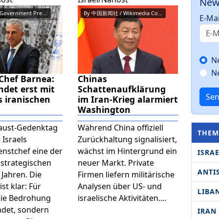
New
Haim Zach / Government Press Of...
By 中国新闻社 / Wikimedia Commons / ...
E-Mai
N
N
Chef Barnea:
Chinas
det erst mit
Schattenaufklärung
Se
s iranischen
im Iran-Krieg alarmiert
Washington
aust-Gedenktag
Während China offiziell
THEM
 Israels
Zurückhaltung signalisiert,
nstchef eine der
wächst im Hintergrund ein
ISRA
 strategischen
neuer Markt. Private
ANTI
t Jahren. Die
Firmen liefern militärische
st klar: Für
Analysen über US- und
LIBA
 die Bedrohung
israelische Aktivitäten....
ndet, sondern
IRAN