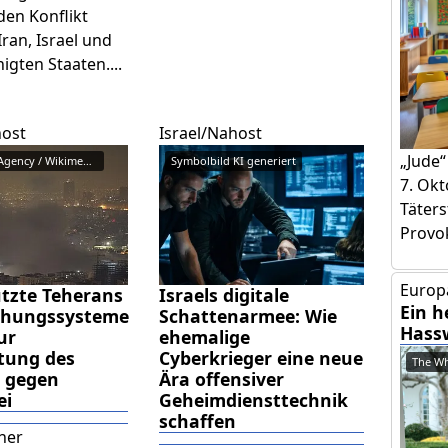
den Konflikt
ran, Israel und
igten Staaten....
host
Israel/Nahost
„Jude“
Mehr News Agency / Wikimedia Co...
Symbolbild KI generiert
7. Okt
Täters
Provok
Europa
utzte Teherans
Israels digitale
Ein h
hungssysteme
Schattenarmee: Wie
Hass
ur
ehemalige
tung des
Cyberkrieger eine neue
The Wh
s gegen
Ära offensiver
ei
Geheimdiensttechnik
schaffen
cher