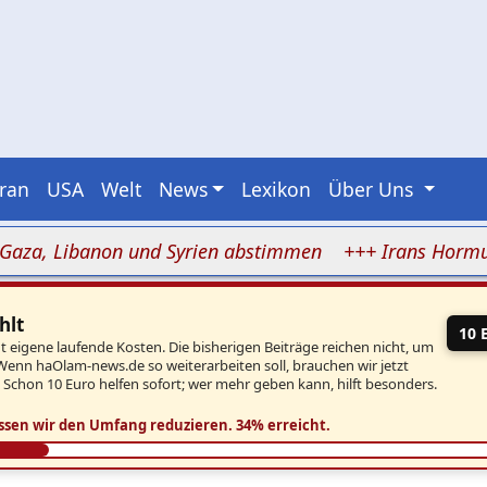
Iran
USA
Welt
News
Lexikon
Über Uns
 Libanon und Syrien abstimmen
+++ Irans Hormus-Block
hlt
10 
eigene laufende Kosten. Die bisherigen Beiträge reichen nicht, um
Wenn haOlam-news.de so weiterarbeiten soll, brauchen wir jetzt
. Schon 10 Euro helfen sofort; wer mehr geben kann, hilft besonders.
ssen wir den Umfang reduzieren.
34% erreicht.