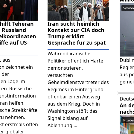
Symbol
ilft Teheran
Iran sucht heimlich
: Russland
Kontakt zur CIA doch
Zielkoordinaten
Trump erklärt
iffe auf US-
Gespräche für zu spät
Während iranische
t aus
Dubli
Politiker öffentlich Härte
n zeichnet ein
Regier
demonstrieren,
 der
aus po
versuchten
hen Lage im
gemein
Geheimdienstvertreter des
en. Russische
Regimes im Hintergrund
nstinformation
offenbar einen Ausweg
Deuts
Iran helfen,
aus dem Krieg. Doch in
An d
sche Streitkräfte
Washington stößt das
näch
 zu nehmen.
Signal bislang auf
Pixaba
kt erstmals offen
Ablehnung....
er globaler