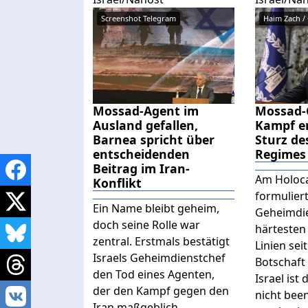
Screenshot Telegram
Mossad-Agent im
Mossad-
Ausland gefallen,
Kampf en
Barnea spricht über
Sturz de
entscheidenden
Regimes
Beitrag im Iran-
Am Holoc
Konflikt
formuliert
Ein Name bleibt geheim,
Geheimdie
doch seine Rolle war
härtesten
zentral. Erstmals bestätigt
Linien sei
Israels Geheimdienstchef
Botschaft i
den Tod eines Agenten,
Israel ist
der den Kampf gegen den
nicht bee
Iran maßgeblich