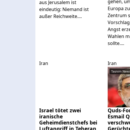
gehen, um
aus Jerusalem ist
Europa zu
eindeutig: Niemand ist
Zentrum s
außer Reichweite....
Vorschlag,
Angst erz
Wahlen ma
sollte....
Iran
Iran
Israel tötet zwei
Quds-Fo
iranische
Esmail Q
Geheimdienstchefs bei
verschw
Luftangriff in Teheran
Gerücht