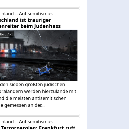
chland -- Antisemitismus
chland ist trauriger
enreiter beim Judenhass
bild / KI
 den sieben größten jüdischen
oraländern werden hierzulande mit
nd die meisten antisemitischen
le gemessen an der...
chland -- Antisemitismus
Terrorparolen: Frankfurt ruft