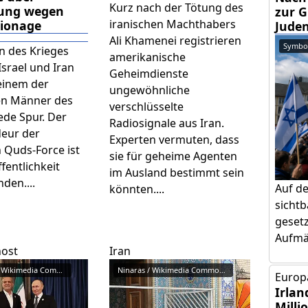
Kurz nach der Tötung des
tung wegen
zur 
iranischen Machthabers
pionage
Jude
Ali Khamenei registrieren
Symbol
n des Krieges
amerikanische
srael und Iran
Geheimdienste
 einem der
ungewöhnliche
en Männer des
verschlüsselte
ede Spur. Der
Radiosignale aus Iran.
ur der
Experten vermuten, dass
n Quds-Force ist
sie für geheime Agenten
fentlichkeit
im Ausland bestimmt sein
den....
Auf d
könnten....
sicht
gesetz
Aufmär
host
Iran
Kremlin.ru / Wikimedia Commons ...
Ninaras / Wikimedia Commons / C...
Europa
Irlan
Milli