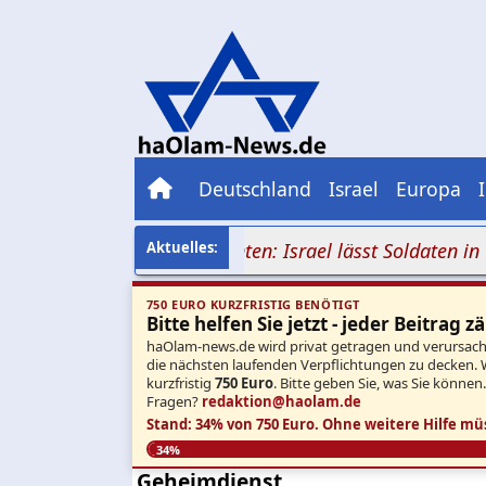
Deutschland
Israel
Europa
hlurnen an drei Fronten: Israel lässt Soldaten in Gaza,
750 EURO KURZFRISTIG BENÖTIGT
Bitte helfen Sie jetzt - jeder Beitrag zä
haOlam-news.de wird privat getragen und verursacht 
die nächsten laufenden Verpflichtungen zu decken. 
kurzfristig
750 Euro
. Bitte geben Sie, was Sie können
Fragen?
redaktion@haolam.de
Stand: 34% von 750 Euro.
Ohne weitere Hilfe mü
34%
Geheimdienst