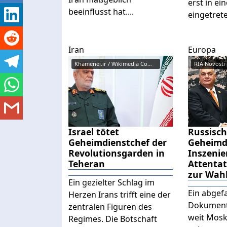
erst in ei
beeinflusst hat....
eingetreten
Iran
Europa
Khamenei.ir / Wikimedia Commons...
Israel tötet
Russisc
Geheimdienstchef der
Geheimd
Revolutionsgarden in
Inszenie
Teheran
Attentat
zur Wah
Ein gezielter Schlag im
Ein abgef
Herzen Irans trifft eine der
Dokument 
zentralen Figuren des
weit Moska
Regimes. Die Botschaft