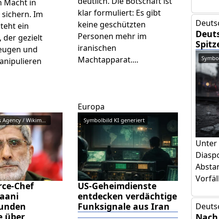
deutlich. Die Botschaft ist
 Macht in
klar formuliert: Es gibt
 sichern. Im
Deuts
keine geschützten
teht ein
Deuts
Personen mehr im
 der gezielt
Spitz
iranischen
eugen und
Symbol
Machtapparat....
nipulieren
Europa
Tasnim News Agency / Wikimedia ...
Symbolbild KI generiert
Unter
Diasp
Absta
Vorfäl
rce-Chef
US-Geheimdienste
aani
entdecken verdächtige
unden
Funksignale aus Iran
Deuts
e über
Nach 