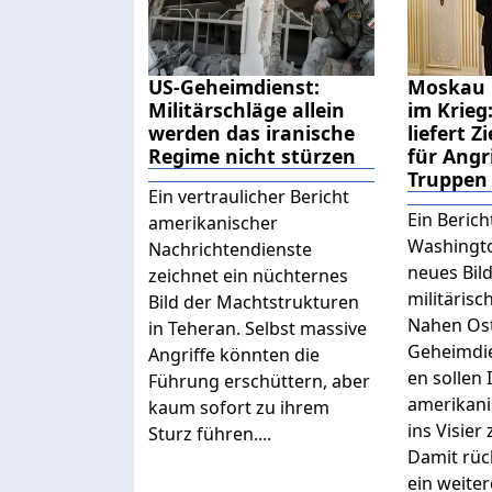
US-Geheimdienst:
Moskau h
Militärschläge allein
im Krieg
werden das iranische
liefert 
Regime nicht stürzen
für Angr
Truppen
Ein vertraulicher Bericht
Ein Berich
amerikanischer
Washingto
Nachrichtendienste
neues Bild
zeichnet ein nüchternes
militärisc
Bild der Machtstrukturen
Nahen Ost
in Teheran. Selbst massive
Geheimdie
Angriffe könnten die
en sollen 
Führung erschüttern, aber
amerikani
kaum sofort zu ihrem
ins Visier
Sturz führen....
Damit rüc
ein weiter