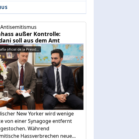
MUS
 Antisemitismus
hass außer Kontrolle:
ani soll aus dem Amt
fía oficial de la Presid...
discher New Yorker wird wenige
te von einer Synagoge entfernt
rgestochen. Während
mitische Hassverbrechen neue...