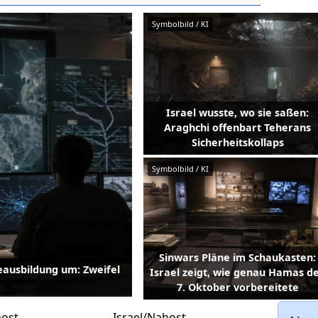
Symbolbild / KI
Israel wusste, wo sie saßen:
Araghchi offenbart Teherans
Sicherheitskollaps
Symbolbild / KI
Sinwars Pläne im Schaukasten:
eausbildung um: Zweifel
Israel zeigt, wie genau Hamas d
7. Oktober vorbereitete
host
Israel/Nahost