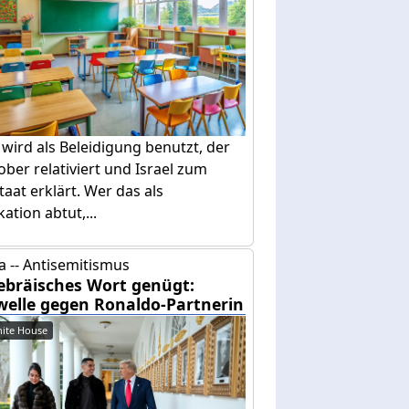
 wird als Beleidigung benutzt, der
ober relativiert und Israel zum
taat erklärt. Wer das als
ation abtut,...
 -- Antisemitismus
ebräisches Wort genügt:
welle gegen Ronaldo-Partnerin
ite House