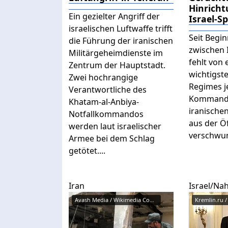
Hinrich
Ein gezielter Angriff der
Israel-S
israelischen Luftwaffe trifft
Seit Begin
die Führung der iranischen
zwischen I
Militärgeheimdienste im
fehlt von
Zentrum der Hauptstadt.
wichtigst
Zwei hochrangige
Regimes j
Verantwortliche des
Kommande
Khatam-al-Anbiya-
iranische
Notfallkommandos
aus der Öf
werden laut israelischer
verschwun
Armee bei dem Schlag
getötet....
Iran
Israel/Na
Avash Media / Wikimedia Commons...