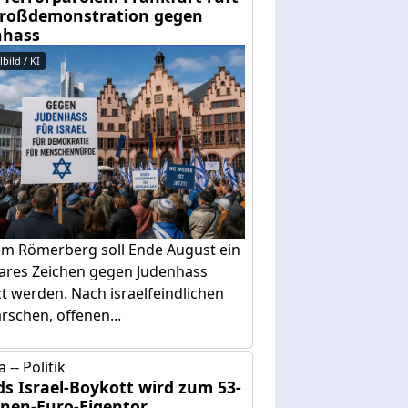
Großdemonstration gegen
nhass
bild / KI
em Römerberg soll Ende August ein
bares Zeichen gegen Judenhass
t werden. Nach israelfeindlichen
schen, offenen...
 -- Politik
ds Israel-Boykott wird zum 53-
onen-Euro-Eigentor