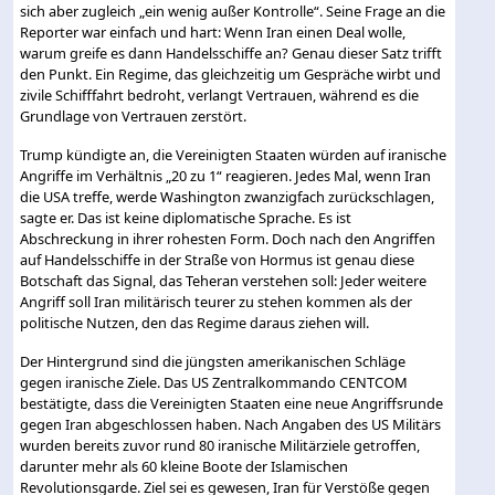
sich aber zugleich „ein wenig außer Kontrolle“. Seine Frage an die
Reporter war einfach und hart: Wenn Iran einen Deal wolle,
warum greife es dann Handelsschiffe an? Genau dieser Satz trifft
den Punkt. Ein Regime, das gleichzeitig um Gespräche wirbt und
zivile Schifffahrt bedroht, verlangt Vertrauen, während es die
Grundlage von Vertrauen zerstört.
Trump kündigte an, die Vereinigten Staaten würden auf iranische
Angriffe im Verhältnis „20 zu 1“ reagieren. Jedes Mal, wenn Iran
die USA treffe, werde Washington zwanzigfach zurückschlagen,
sagte er. Das ist keine diplomatische Sprache. Es ist
Abschreckung in ihrer rohesten Form. Doch nach den Angriffen
auf Handelsschiffe in der Straße von Hormus ist genau diese
Botschaft das Signal, das Teheran verstehen soll: Jeder weitere
Angriff soll Iran militärisch teurer zu stehen kommen als der
politische Nutzen, den das Regime daraus ziehen will.
Der Hintergrund sind die jüngsten amerikanischen Schläge
gegen iranische Ziele. Das US Zentralkommando CENTCOM
bestätigte, dass die Vereinigten Staaten eine neue Angriffsrunde
gegen Iran abgeschlossen haben. Nach Angaben des US Militärs
wurden bereits zuvor rund 80 iranische Militärziele getroffen,
darunter mehr als 60 kleine Boote der Islamischen
Revolutionsgarde. Ziel sei es gewesen, Iran für Verstöße gegen