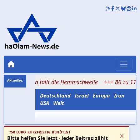
, dann fällt die Hemmschwelle
+++ 86 zu 11: US-Senat 
Deutschland
Israel
Europa
Iran
USA
Welt
750 EURO KURZFRISTIG BENÖTIGT
x
Bitte helfen Sie jetzt - jeder Beitrag zählt