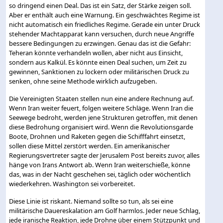
so dringend einen Deal. Das ist ein Satz, der Stärke zeigen soll.
Aber er enthält auch eine Warnung. Ein geschwächtes Regime ist
nicht automatisch ein friedliches Regime. Gerade ein unter Druck
stehender Machtapparat kann versuchen, durch neue Angriffe
bessere Bedingungen zu erzwingen. Genau das ist die Gefahr:
Teheran könnte verhandeln wollen, aber nicht aus Einsicht,
sondern aus Kalkül. Es könnte einen Deal suchen, um Zeit zu
gewinnen, Sanktionen zu lockern oder militärischen Druck zu
senken, ohne seine Methode wirklich aufzugeben.
Die Vereinigten Staaten stellen nun eine andere Rechnung auf.
Wenn Iran weiter feuert, folgen weitere Schläge. Wenn Iran die
Seewege bedroht, werden jene Strukturen getroffen, mit denen
diese Bedrohung organisiert wird. Wenn die Revolutionsgarde
Boote, Drohnen und Raketen gegen die Schifffahrt einsetzt,
sollen diese Mittel zerstört werden. Ein amerikanischer
Regierungsvertreter sagte der Jerusalem Post bereits zuvor, alles
hänge von Irans Antwort ab. Wenn Iran weiterschieße, könne
das, was in der Nacht geschehen sei, täglich oder wöchentlich
wiederkehren. Washington sei vorbereitet.
Diese Linie ist riskant. Niemand sollte so tun, als sei eine
militärische Dauereskalation am Golf harmlos. Jeder neue Schlag,
jede iranische Reaktion, jede Drohne über einem Stützpunkt und