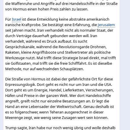
die Waffenruhe und Angriffe auf drei Handelsschiffe in der Straße
von Hormus einen hohen Preis zahlen zu lassen.
Für
Israel
ist diese Entwicklung keine abstrakte amerikanisch
iranische Kraftprobe. Sie bestätigt eine Erfahrung, die
Jerusalem
seit Jahren macht. Iran verhandelt nicht als normaler Staat, der
durch Verträge dauerhaft gebunden werden will. Iran
verhandelt, während es Druck aufbaut. Es sucht
Gesprächskanäle, während die Revolutionsgarde Drohnen,
Raketen, kleine Angriffsboote und Stellvertreter als politische
Werkzeuge nutzt. Mal trifft diese Strategie Israel direkt, mal trifft
sie Golfstaaten, mal trifft sie die freie Schifffahrt. Es ist dieselbe
Methode, nur auf wechselnden Schauplätzen.
Die Straße von Hormus ist dabei der gefährlichste Ort für diese
Erpressungslogik. Dort geht es nicht nur um Iran und die USA.
Dort geht es um Energie, Handel, Lieferketten, Versicherungen,
Häfen und Preise in der ganzen Welt. Wer dort Handelsschiffe
angreift, greift nicht nur einzelne Besatzungen an. Er legt die
Hand an eine Lebensader der Weltwirtschaft. Genau deshalb ist
es so folgenschwer, wenn Teheran ausgerechnet in dieser
Meerenge zeigt, wie wenig seine Zusagen wert sein können.
Trump sagte, Iran habe nur noch wenig übrig und wolle deshalb