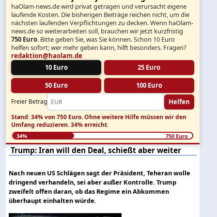
haOlam-news.de wird privat getragen und verursacht eigene
laufende Kosten. Die bisherigen Beiträge reichen nicht, um die
nächsten laufenden Verpflichtungen zu decken. Wenn haOlam-
news.de so weiterarbeiten soll, brauchen wir jetzt kurzfristig
750 Euro
. Bitte geben Sie, was Sie können. Schon 10 Euro
helfen sofort; wer mehr geben kann, hilft besonders. Fragen?
redaktion@haolam.de
10 Euro
25 Euro
50 Euro
100 Euro
Helfen
Freier Betrag
Stand: 34% von 750 Euro.
Ohne weitere Hilfe müssen wir den
Umfang reduzieren.
34% erreicht.
34%
750 Euro
Trump: Iran will den Deal, schießt aber weiter
Nach neuen US Schlägen sagt der Präsident, Teheran wolle
dringend verhandeln, sei aber außer Kontrolle. Trump
zweifelt offen daran, ob das Regime ein Abkommen
überhaupt einhalten würde.