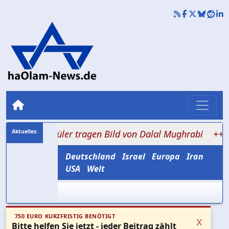
 Schüler tragen Bild von Dalal Mughrabi
+++ 0,2 bis 0
Deutschland
Israel
Europa
Iran
USA
Welt
750 EURO KURZFRISTIG BENÖTIGT
x
Bitte helfen Sie jetzt - jeder Beitrag zählt