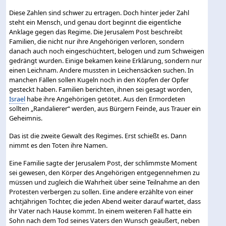
Diese Zahlen sind schwer zu ertragen. Doch hinter jeder Zahl
steht ein Mensch, und genau dort beginnt die eigentliche
Anklage gegen das Regime. Die Jerusalem Post beschreibt
Familien, die nicht nur ihre Angehörigen verloren, sondern
danach auch noch eingeschüchtert, belogen und zum Schweigen
gedrängt wurden. Einige bekamen keine Erklärung, sondern nur
einen Leichnam. Andere mussten in Leichensäcken suchen. In
manchen Fällen sollen Kugeln noch in den Köpfen der Opfer
gesteckt haben. Familien berichten, ihnen sei gesagt worden,
Israel
habe ihre Angehörigen getötet. Aus den Ermordeten
sollten „Randalierer“ werden, aus Bürgern Feinde, aus Trauer ein
Geheimnis.
Das ist die zweite Gewalt des Regimes. Erst schießt es. Dann
nimmt es den Toten ihre Namen.
Eine Familie sagte der Jerusalem Post, der schlimmste Moment
sei gewesen, den Körper des Angehörigen entgegennehmen zu
müssen und zugleich die Wahrheit über seine Teilnahme an den
Protesten verbergen zu sollen. Eine andere erzählte von einer
achtjährigen Tochter, die jeden Abend weiter darauf wartet, dass
ihr Vater nach Hause kommt. In einem weiteren Fall hatte ein
Sohn nach dem Tod seines Vaters den Wunsch geäußert, neben