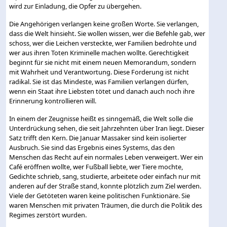
wird zur Einladung, die Opfer zu übergehen.
Die Angehörigen verlangen keine großen Worte. Sie verlangen,
dass die Welt hinsieht. Sie wollen wissen, wer die Befehle gab, wer
schoss, wer die Leichen versteckte, wer Familien bedrohte und
wer aus ihren Toten Kriminelle machen wollte. Gerechtigkeit
beginnt für sie nicht mit einem neuen Memorandum, sondern
mit Wahrheit und Verantwortung. Diese Forderung ist nicht
radikal. Sie ist das Mindeste, was Familien verlangen dürfen,
wenn ein Staat ihre Liebsten tötet und danach auch noch ihre
Erinnerung kontrollieren will.
In einem der Zeugnisse heißt es sinngemäß, die Welt solle die
Unterdrückung sehen, die seit Jahrzehnten über Iran liegt. Dieser
Satz trifft den Kern. Die Januar Massaker sind kein isolierter
Ausbruch. Sie sind das Ergebnis eines Systems, das den
Menschen das Recht auf ein normales Leben verweigert. Wer ein
Café eröffnen wollte, wer Fußball liebte, wer Tiere mochte,
Gedichte schrieb, sang, studierte, arbeitete oder einfach nur mit
anderen auf der Straße stand, konnte plötzlich zum Ziel werden.
Viele der Getöteten waren keine politischen Funktionäre. Sie
waren Menschen mit privaten Träumen, die durch die Politik des
Regimes zerstört wurden.