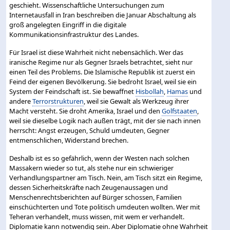
geschieht. Wissenschaftliche Untersuchungen zum
Internetausfall in Iran beschreiben die Januar Abschaltung als
groß angelegten Eingriff in die digitale
Kommunikationsinfrastruktur des Landes.
Für Israel ist diese Wahrheit nicht nebensächlich. Wer das
iranische Regime nur als Gegner Israels betrachtet, sieht nur
einen Teil des Problems. Die Islamische Republik ist zuerst ein
Feind der eigenen Bevölkerung. Sie bedroht Israel, weil sie ein
System der Feindschaft ist. Sie bewaffnet
Hisbollah
,
Hamas
und
andere
Terrorstrukturen
, weil sie Gewalt als Werkzeug ihrer
Macht versteht. Sie droht Amerika, Israel und den
Golfstaaten
,
weil sie dieselbe Logik nach außen trägt, mit der sie nach innen
herrscht: Angst erzeugen, Schuld umdeuten, Gegner
entmenschlichen, Widerstand brechen.
Deshalb ist es so gefährlich, wenn der Westen nach solchen
Massakern wieder so tut, als stehe nur ein schwieriger
Verhandlungspartner am Tisch. Nein, am Tisch sitzt ein Regime,
dessen Sicherheitskräfte nach Zeugenaussagen und
Menschenrechtsberichten auf Bürger schossen, Familien
einschüchterten und Tote politisch umdeuten wollten. Wer mit
Teheran verhandelt, muss wissen, mit wem er verhandelt.
Diplomatie kann notwendig sein. Aber Diplomatie ohne Wahrheit