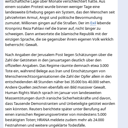
wirtschaftliche Lage über Monate verschlechtert hatte. Aus
einem sozialen Protest wurde binnen weniger Tage eine
landesweite Erhebung gegen ein System, das den Menschen seit
Jahrzehnten Armut, Angst und politische Bevormundung
zumutet. Millionen gingen auf die Straßen. Der im
Exil
lebende
Kronprinz Reza Pahlavi rief die Iraner auf, nicht länger zu
schweigen. Dann antwortete die Islamische Republik mit der
einzigen Sprache, die sie gegenüber ihrem eigenen Volk wirklich
beherrscht: Gewalt.
Nach Angaben der Jerusalem Post liegen Schätzungen über die
Zahl der Getöteten in den Januartagen deutlich über den
offiziellen Angaben. Das Regime räumte demnach etwa 3.000
Tote ein, während Belege aus Iran und Einschätzungen von
Menschenrechtsorganisationen die Zahl der Opfer allein in den
entscheidenden 48 Stunden näher bei 35.000 bis 40.000 sehen.
Andere Quellen zeichnen ebenfalls ein Bild massiver Gewalt.
Human Rights Watch sprach im Januar von landesweiten
Massentötungen durch iranische Sicherheitskräfte und davon,
dass Tausende Demonstranten und Unbeteiligte getötet worden
sein könnten. Reuters berichtete später unter Berufung auf
einen iranischen Regierungsvertreter von mindestens 5.000
bestätigten Toten; HRANA meldete zudem mehr als 24.000
Festnahmen und weitere ungeklärte Todesfälle.