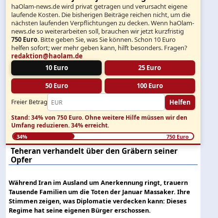
haOlam-news.de wird privat getragen und verursacht eigene
laufende Kosten. Die bisherigen Beiträge reichen nicht, um die
nächsten laufenden Verpflichtungen zu decken. Wenn haOlam-
news.de so weiterarbeiten soll, brauchen wir jetzt kurzfristig
750 Euro
. Bitte geben Sie, was Sie können. Schon 10 Euro
helfen sofort; wer mehr geben kann, hilft besonders. Fragen?
redaktion@haolam.de
10 Euro
25 Euro
50 Euro
100 Euro
Helfen
Freier Betrag
Stand: 34% von 750 Euro.
Ohne weitere Hilfe müssen wir den
Umfang reduzieren.
34% erreicht.
34%
750 Euro
Teheran verhandelt über den Gräbern seiner
Opfer
Während Iran im Ausland um Anerkennung ringt, trauern
Tausende Familien um die Toten der Januar Massaker. Ihre
Stimmen zeigen, was Diplomatie verdecken kann: Dieses
Regime hat seine eigenen Bürger erschossen.