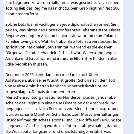
ihm begraben zu werden, falls ihm etwas geschehe. Nach seiner
Tötung ließ das Regime das nicht zu. Sein Grab liegt nun fast 300
Kilometer entfernt.
Solche Details sind wichtiger als jede diplomatische Formel. Sie
zeigen, was hinter den Pressekonferenzen Teherans steht. Dieses
Regime verlangt im Ausland Legitimität, während es im Inland
Familien zwingt, die Wahrheit über ihre Toten zu verstecken. Es
spricht von nationaler Souveränität, während es die eigenen
Bürger wie Feinde behandelt. Es beschwört Widerstand gegen
Amerika und Israel, während iranische Eltern ihre Kinder in aller
Stille begraben müssen.
Der Januar 2026 steht damit in einer Linie mit früheren
Aufständen, aber seine Wucht ist größer. Schon nach dem Tod
von Mahsa Amini hatten iranische Sicherheitskräfte brutal
zugeschlagen. Damals dokumentierten
Menschenrechtsorganisationen Hunderte Tote. Im Januar aber
scheint das Regime in eine neue Dimension der Abschreckung
gegangen zu sein. Nach Berichten von Menschenrechtsgruppen
wurden scharfe Munition, Scharfschützen, Massenverhaftungen,
Druck auf medizinisches Personal und Übergriffe auf Verwundete
eingesetzt. Gleichzeitig wurde das Internet abgeschaltet, damit
die Welt später, langsamer und unvollständiger erfährt, was