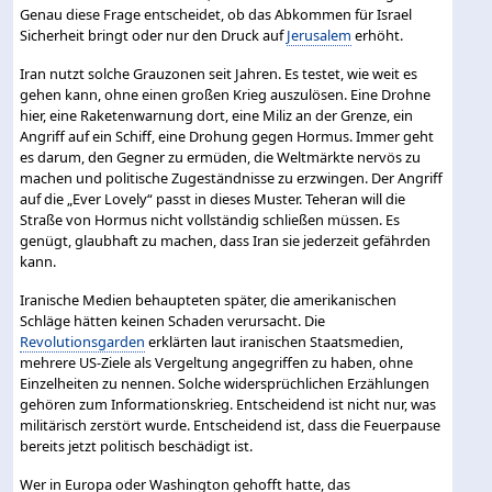
Genau diese Frage entscheidet, ob das Abkommen für Israel
Sicherheit bringt oder nur den Druck auf
Jerusalem
erhöht.
Iran nutzt solche Grauzonen seit Jahren. Es testet, wie weit es
gehen kann, ohne einen großen Krieg auszulösen. Eine Drohne
hier, eine Raketenwarnung dort, eine Miliz an der Grenze, ein
Angriff auf ein Schiff, eine Drohung gegen Hormus. Immer geht
es darum, den Gegner zu ermüden, die Weltmärkte nervös zu
machen und politische Zugeständnisse zu erzwingen. Der Angriff
auf die „Ever Lovely“ passt in dieses Muster. Teheran will die
Straße von Hormus nicht vollständig schließen müssen. Es
genügt, glaubhaft zu machen, dass Iran sie jederzeit gefährden
kann.
Iranische Medien behaupteten später, die amerikanischen
Schläge hätten keinen Schaden verursacht. Die
Revolutionsgarden
erklärten laut iranischen Staatsmedien,
mehrere US-Ziele als Vergeltung angegriffen zu haben, ohne
Einzelheiten zu nennen. Solche widersprüchlichen Erzählungen
gehören zum Informationskrieg. Entscheidend ist nicht nur, was
militärisch zerstört wurde. Entscheidend ist, dass die Feuerpause
bereits jetzt politisch beschädigt ist.
Wer in Europa oder Washington gehofft hatte, das