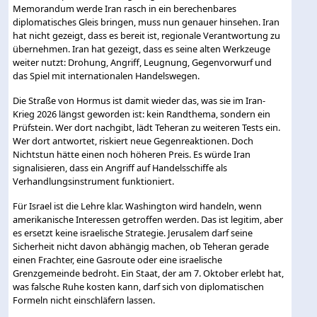
Memorandum werde Iran rasch in ein berechenbares
diplomatisches Gleis bringen, muss nun genauer hinsehen. Iran
hat nicht gezeigt, dass es bereit ist, regionale Verantwortung zu
übernehmen. Iran hat gezeigt, dass es seine alten Werkzeuge
weiter nutzt: Drohung, Angriff, Leugnung, Gegenvorwurf und
das Spiel mit internationalen Handelswegen.
Die Straße von Hormus ist damit wieder das, was sie im Iran-
Krieg 2026 längst geworden ist: kein Randthema, sondern ein
Prüfstein. Wer dort nachgibt, lädt Teheran zu weiteren Tests ein.
Wer dort antwortet, riskiert neue Gegenreaktionen. Doch
Nichtstun hätte einen noch höheren Preis. Es würde Iran
signalisieren, dass ein Angriff auf Handelsschiffe als
Verhandlungsinstrument funktioniert.
Für Israel ist die Lehre klar. Washington wird handeln, wenn
amerikanische Interessen getroffen werden. Das ist legitim, aber
es ersetzt keine israelische Strategie. Jerusalem darf seine
Sicherheit nicht davon abhängig machen, ob Teheran gerade
einen Frachter, eine Gasroute oder eine israelische
Grenzgemeinde bedroht. Ein Staat, der am 7. Oktober erlebt hat,
was falsche Ruhe kosten kann, darf sich von diplomatischen
Formeln nicht einschläfern lassen.