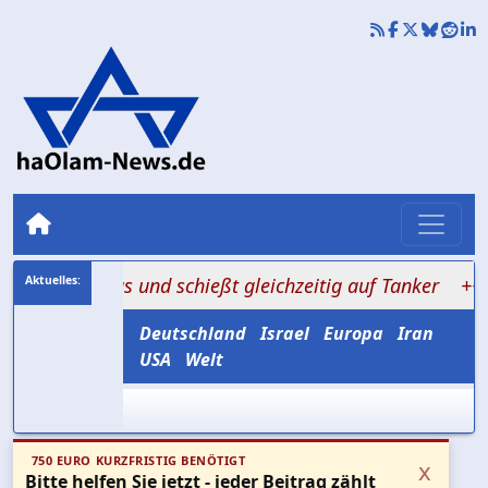
rmus und schießt gleichzeitig auf Tanker
+++ Amerikas
Deutschland
Israel
Europa
Iran
USA
Welt
750 EURO KURZFRISTIG BENÖTIGT
x
Bitte helfen Sie jetzt - jeder Beitrag zählt