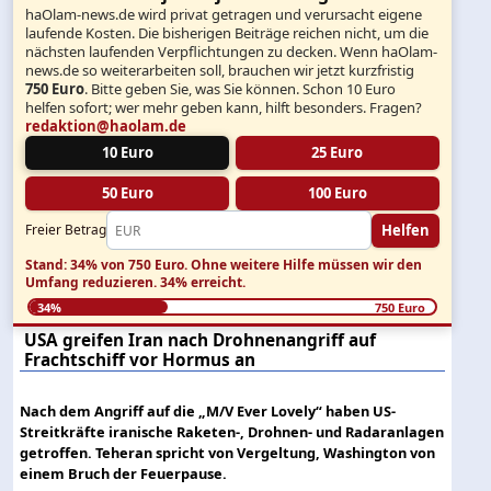
haOlam-news.de wird privat getragen und verursacht eigene
laufende Kosten. Die bisherigen Beiträge reichen nicht, um die
nächsten laufenden Verpflichtungen zu decken. Wenn haOlam-
news.de so weiterarbeiten soll, brauchen wir jetzt kurzfristig
750 Euro
. Bitte geben Sie, was Sie können. Schon 10 Euro
helfen sofort; wer mehr geben kann, hilft besonders. Fragen?
redaktion@haolam.de
10 Euro
25 Euro
50 Euro
100 Euro
Helfen
Freier Betrag
Stand: 34% von 750 Euro.
Ohne weitere Hilfe müssen wir den
Umfang reduzieren.
34% erreicht.
34%
750 Euro
USA greifen Iran nach Drohnenangriff auf
Frachtschiff vor Hormus an
Nach dem Angriff auf die „M/V Ever Lovely“ haben US-
Streitkräfte iranische Raketen-, Drohnen- und Radaranlagen
getroffen. Teheran spricht von Vergeltung, Washington von
einem Bruch der Feuerpause.