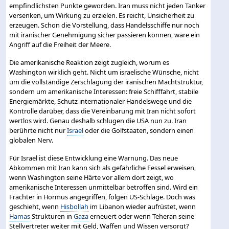
empfindlichsten Punkte geworden. Iran muss nicht jeden Tanker
versenken, um Wirkung zu erzielen. Es reicht, Unsicherheit zu
erzeugen. Schon die Vorstellung, dass Handelsschiffe nur noch
mit iranischer Genehmigung sicher passieren können, wäre ein
Angriff auf die Freiheit der Meere.
Die amerikanische Reaktion zeigt zugleich, worum es
Washington wirklich geht. Nicht um israelische Wünsche, nicht
um die vollständige Zerschlagung der iranischen Machtstruktur,
sondern um amerikanische Interessen: freie Schifffahrt, stabile
Energiemärkte, Schutz internationaler Handelswege und die
Kontrolle darüber, dass die Vereinbarung mit Iran nicht sofort
wertlos wird. Genau deshalb schlugen die USA nun zu. Iran
berührte nicht nur
Israel
oder die Golfstaaten, sondern einen
globalen Nerv.
Für Israel ist diese Entwicklung eine Warnung. Das neue
Abkommen mit Iran kann sich als gefährliche Fessel erweisen,
wenn Washington seine Härte vor allem dort zeigt, wo
amerikanische Interessen unmittelbar betroffen sind. Wird ein
Frachter in Hormus angegriffen, folgen US-Schläge. Doch was
geschieht, wenn
Hisbollah
im Libanon wieder aufrüstet, wenn
Hamas
Strukturen in
Gaza
erneuert oder wenn Teheran seine
Stellvertreter weiter mit Geld, Waffen und Wissen versorgt?