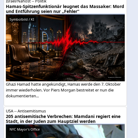
Israel/Nahost -- Politik
Hamas-Spitzenfunktionär leugnet das Massaker: Mord
und Entführung seien nur „Fehler“
Symbolbild / KI
Ghazi Hamad hatte angekündigt, Hamas werde den 7. Oktober
immer wiederholen. Vor Piers Morgan bestreitet er nun die
dokumentierten...
USA -- Antisemitismus
205 antisemitische Verbrechen: Mamdani regiert eine
Stadt, in der Juden zum Hauptziel werden
NYC Mayor's Office