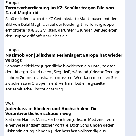
Europa
Terrorverherrlichung im KZ: Schüler tragen Bild von
Dalal Mughrabi
Schüler liefen durch die KZ-Gedenkstätte Mauthausen mit dem
Bild von Dalal Mughrabi auf der Kleidung. Ihre Terrorgruppe
ermordete 1978 38 Zivilisten, darunter 13 Kinder. Der Begleiter
der Gruppe griff offenbar nicht ein.
Europa
Nazimob vor jüdischem Ferienlager: Europa hat wieder
versagt
Schwarz gekleidete Jugendliche blockierten ein Hotel, zeigten
den Hitlergruß und riefen „Sieg Heil“, während jüdische Teenager
in ihren Zimmern ausharren mussten. Wer darin nur einen Streit
zwischen zwei Gruppen sieht, verharmlost eine gezielte
antisemitische Einschüchterung.
Welt
Judenhass in Kliniken und Hochschulen: Die
Verantwortlichen schauen weg
Seit dem Hamas-Massaker berichten jüdische Mediziner von
einer Welle antisemitischer Vorfälle. Doch Schulungen gegen
Diskriminierung blenden Judenhass fast vollständig aus.