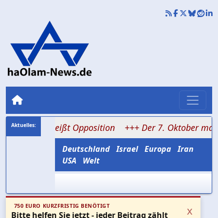
mpf heißt Opposition
+++ Der 7. Oktober machte aus Ü
Deutschland
Israel
Europa
Iran
USA
Welt
750 EURO KURZFRISTIG BENÖTIGT
x
Bitte helfen Sie jetzt - jeder Beitrag zählt