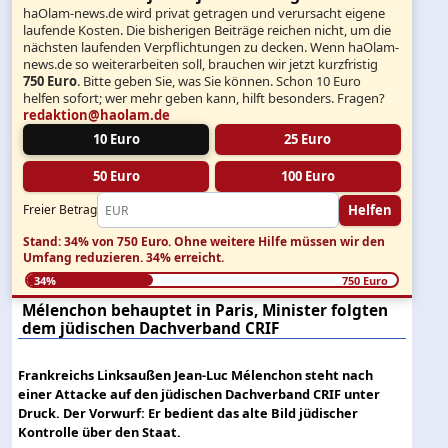
haOlam-news.de wird privat getragen und verursacht eigene
laufende Kosten. Die bisherigen Beiträge reichen nicht, um die
nächsten laufenden Verpflichtungen zu decken. Wenn haOlam-
news.de so weiterarbeiten soll, brauchen wir jetzt kurzfristig
750 Euro
. Bitte geben Sie, was Sie können. Schon 10 Euro
helfen sofort; wer mehr geben kann, hilft besonders. Fragen?
redaktion@haolam.de
10 Euro
25 Euro
50 Euro
100 Euro
Helfen
Freier Betrag
Stand: 34% von 750 Euro.
Ohne weitere Hilfe müssen wir den
Umfang reduzieren.
34% erreicht.
34%
750 Euro
Mélenchon behauptet in Paris, Minister folgten
dem jüdischen Dachverband CRIF
Frankreichs Linksaußen Jean-Luc Mélenchon steht nach
einer Attacke auf den jüdischen Dachverband CRIF unter
Druck. Der Vorwurf: Er bedient das alte Bild jüdischer
Kontrolle über den Staat.