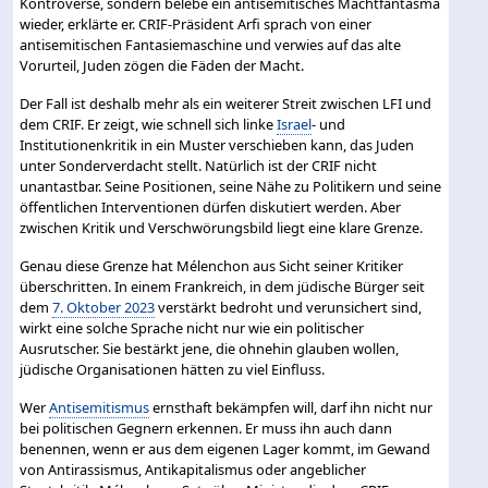
Kontroverse, sondern belebe ein antisemitisches Machtfantasma
wieder, erklärte er. CRIF-Präsident Arfi sprach von einer
antisemitischen Fantasiemaschine und verwies auf das alte
Vorurteil, Juden zögen die Fäden der Macht.
Der Fall ist deshalb mehr als ein weiterer Streit zwischen LFI und
dem CRIF. Er zeigt, wie schnell sich linke
Israel
- und
Institutionenkritik in ein Muster verschieben kann, das Juden
unter Sonderverdacht stellt. Natürlich ist der CRIF nicht
unantastbar. Seine Positionen, seine Nähe zu Politikern und seine
öffentlichen Interventionen dürfen diskutiert werden. Aber
zwischen Kritik und Verschwörungsbild liegt eine klare Grenze.
Genau diese Grenze hat Mélenchon aus Sicht seiner Kritiker
überschritten. In einem Frankreich, in dem jüdische Bürger seit
dem
7. Oktober 2023
verstärkt bedroht und verunsichert sind,
wirkt eine solche Sprache nicht nur wie ein politischer
Ausrutscher. Sie bestärkt jene, die ohnehin glauben wollen,
jüdische Organisationen hätten zu viel Einfluss.
Wer
Antisemitismus
ernsthaft bekämpfen will, darf ihn nicht nur
bei politischen Gegnern erkennen. Er muss ihn auch dann
benennen, wenn er aus dem eigenen Lager kommt, im Gewand
von Antirassismus, Antikapitalismus oder angeblicher