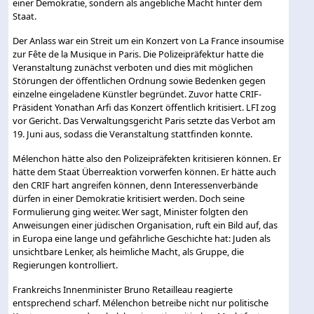
einer Demokratie, sondern als angebliche Macht hinter dem
Staat.
Der Anlass war ein Streit um ein Konzert von La France insoumise
zur Fête de la Musique in Paris. Die Polizeipräfektur hatte die
Veranstaltung zunächst verboten und dies mit möglichen
Störungen der öffentlichen Ordnung sowie Bedenken gegen
einzelne eingeladene Künstler begründet. Zuvor hatte CRIF-
Präsident Yonathan Arfi das Konzert öffentlich kritisiert. LFI zog
vor Gericht. Das Verwaltungsgericht Paris setzte das Verbot am
19. Juni aus, sodass die Veranstaltung stattfinden konnte.
Mélenchon hätte also den Polizeipräfekten kritisieren können. Er
hätte dem Staat Überreaktion vorwerfen können. Er hätte auch
den CRIF hart angreifen können, denn Interessenverbände
dürfen in einer Demokratie kritisiert werden. Doch seine
Formulierung ging weiter. Wer sagt, Minister folgten den
Anweisungen einer jüdischen Organisation, ruft ein Bild auf, das
in Europa eine lange und gefährliche Geschichte hat: Juden als
unsichtbare Lenker, als heimliche Macht, als Gruppe, die
Regierungen kontrolliert.
Frankreichs Innenminister Bruno Retailleau reagierte
entsprechend scharf. Mélenchon betreibe nicht nur politische