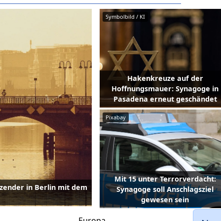
Symbolbild / KI
Hakenkreuze auf der
Hoffnungsmauer: Synagoge in
Pasadena erneut geschändet
Pixabay
Mit 15 unter Terrorverdacht:
itzender in Berlin mit dem
Synagoge soll Anschlagsziel
gewesen sein
Europa