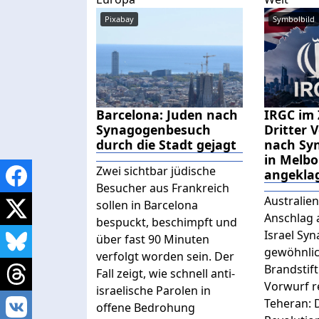
Pixabay
Symbolbild
Barcelona: Juden nach
IRGC im
Synagogenbesuch
Dritter 
durch die Stadt gejagt
nach Sy
in Melb
Zwei sichtbar jüdische
angekla
Besucher aus Frankreich
Australien
sollen in Barcelona
Anschlag 
bespuckt, beschimpft und
Israel Sy
über fast 90 Minuten
gewöhnli
verfolgt worden sein. Der
Brandstif
Fall zeigt, wie schnell anti-
Vorwurf r
israelische Parolen in
Teheran: 
offene Bedrohung