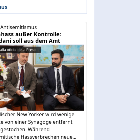
MUS
 Antisemitismus
hass außer Kontrolle:
ani soll aus dem Amt
fía oficial de la Presid...
discher New Yorker wird wenige
te von einer Synagoge entfernt
rgestochen. Während
mitische Hassverbrechen neue...