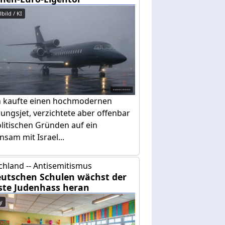
bild / KI
n kaufte einen hochmodernen
ungsjet, verzichtete aber offenbar
litischen Gründen auf ein
sam mit Israel...
chland -- Antisemitismus
eutschen Schulen wächst der
ste Judenhass heran
y