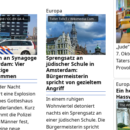
Europa
© S.J. de Waard / CC-BY-SA-4.0 ...
Txllxt TxllxT / Wikimedia Commo...
„Jude“
7. Okt
on an Synagoge
Sprengsatz an
Täters
rdam: Vier
jüdischer Schule in
Provok
ige
Amsterdam:
nommen
Bürgermeisterin
spricht von gezieltem
Europa
 der Nacht
Angriff
Ein h
t eine Explosion
Hass
In einem ruhigen
ches Gotteshaus
The Wh
Wohnviertel detoniert
ederlanden. Kurz
nachts ein Sprengsatz an
mt die Polizei
einer jüdischen Schule. Die
 Männer fest,
Bürgermeisterin spricht
eine neue