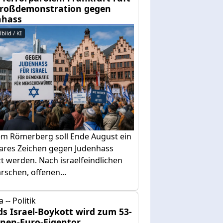
Großdemonstration gegen
nhass
bild / KI
em Römerberg soll Ende August ein
bares Zeichen gegen Judenhass
t werden. Nach israelfeindlichen
schen, offenen...
 -- Politik
ds Israel-Boykott wird zum 53-
onen-Euro-Eigentor