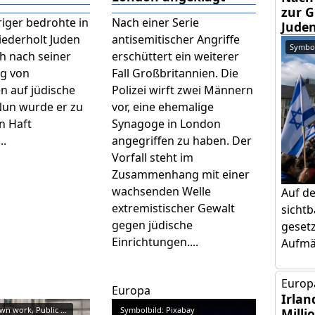
zur 
riger bedrohte in
Nach einer Serie
Jude
ederholt Juden
antisemitischer Angriffe
Symbol
h nach seiner
erschüttert ein weiterer
ng von
Fall Großbritannien. Die
n auf jüdische
Polizei wirft zwei Männern
Nun wurde er zu
vor, eine ehemalige
n Haft
Synagoge in London
..
angegriffen zu haben. Der
Vorfall steht im
Zusammenhang mit einer
wachsenden Welle
Auf d
extremistischer Gewalt
sicht
gegen jüdische
gesetz
Einrichtungen....
Aufmär
Europa
Europa
Irlan
By HTUK - Own work, Public Domain
Symbolbild: Pixabay
Milli