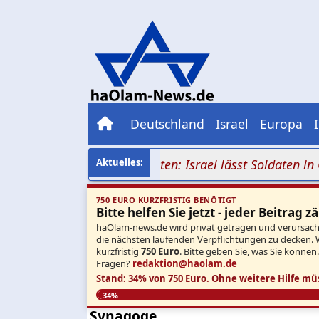
Deutschland
Israel
Europa
lurnen an drei Fronten: Israel lässt Soldaten in Gaza, 
750 EURO KURZFRISTIG BENÖTIGT
Bitte helfen Sie jetzt - jeder Beitrag zä
haOlam-news.de wird privat getragen und verursacht 
die nächsten laufenden Verpflichtungen zu decken. 
kurzfristig
750 Euro
. Bitte geben Sie, was Sie können
Fragen?
redaktion@haolam.de
Stand: 34% von 750 Euro.
Ohne weitere Hilfe mü
34%
Synagoge