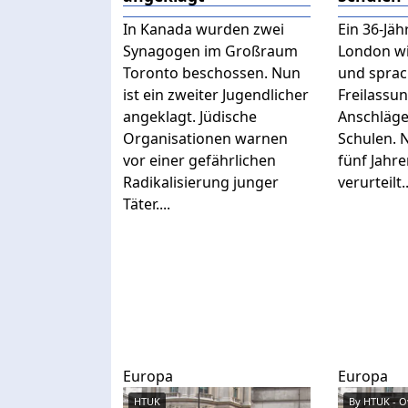
In Kanada wurden zwei
Ein 36-Jäh
Synagogen im Großraum
London wi
Toronto beschossen. Nun
und sprac
ist ein zweiter Jugendlicher
Freilassu
angeklagt. Jüdische
Anschläge
Organisationen warnen
Schulen. 
vor einer gefährlichen
fünf Jahre
Radikalisierung junger
verurteilt..
Täter....
Europa
Europa
HTUK