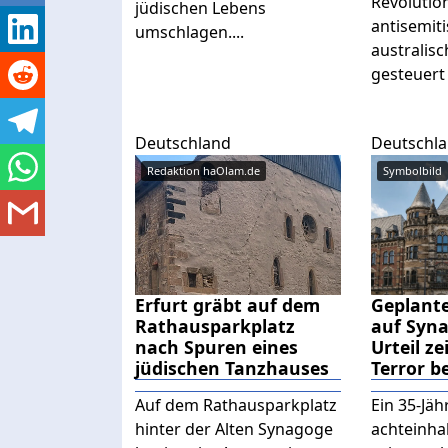
Revolutio
jüdischen Lebens
antisemiti
umschlagen....
australis
gesteuert 
Deutschland
Deutschl
Redaktion haOlam.de
Symbolbild
Erfurt gräbt auf dem
Geplant
Rathausparkplatz
auf Syn
nach Spuren eines
Urteil ze
jüdischen Tanzhauses
Terror b
Auf dem Rathausparkplatz
Ein 35-Jä
hinter der Alten Synagoge
achteinhal