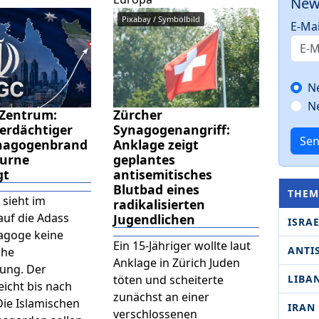
New
Pixabay / Symbolbild
E-Mai
N
N
 Zentrum:
Zürcher
Verdächtiger
Synagogenangriff:
Se
nagogenbrand
Anklage zeigt
ourne
geplantes
gt
antisemitisches
Blutbad eines
THEM
 sieht im
radikalisierten
auf die Adass
Jugendlichen
ISRA
nagoge keine
Ein 15-Jähriger wollte laut
ANTI
che
Anklage in Zürich Juden
tung. Der
LIBA
töten und scheiterte
eicht bis nach
zunächst an einer
Die Islamischen
IRAN
verschlossenen