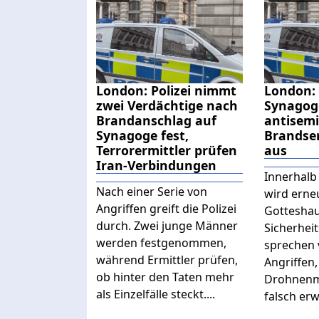
London: Polizei nimmt
London:
zwei Verdächtige nach
Synagoge
Brandanschlag auf
antisemi
Synagoge fest,
Brandser
Terrorermittler prüfen
aus
Iran-Verbindungen
Innerhalb
Nach einer Serie von
wird erneu
Angriffen greift die Polizei
Gotteshau
durch. Zwei junge Männer
Sicherhei
werden festgenommen,
sprechen 
während Ermittler prüfen,
Angriffen
ob hinter den Taten mehr
Drohnenme
als Einzelfälle steckt....
falsch erwe