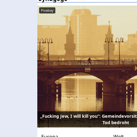
Pixabay
„Fucking Jew, I will kill you“: Gemeindevors
Tod bedroht
Europa
Welt