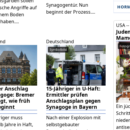
nsgarden sollen
Synagogentür. Nun
HOR
sche Angriffe auf
beginnt der Prozess....
chem Boden
haben....
USA --
Juden
Mamd
and
Deutschland
Fotogra
Symbolbild
er Anschlag
15-Jähriger in U-Haft:
agoge: Bremer
Ermittler prüfen
igt, wie früh
Anschlagsplan gegen
Ein jü
eginnt
Synagoge in Bayern
Schrit
hriger muss
Nach einer Explosion mit
niede
b Jahre in Haft,
selbstgebauter
antise