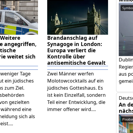
Symbol
 Weitere
Brandanschlag auf
 angegriffen,
Synagoge in London:
tische
Europa verliert die
ie weitet sich
Kontrolle über
Dubli
antisemitische Gewalt
Regier
 weniger Tage
Zwei Männer werfen
aus po
t ein jüdisches
Molotowcocktails auf ein
gemein
s zum Ziel.
jüdisches Gotteshaus. Es
tsbehörden
ist kein Einzelfall, sondern
Deuts
von gezielten
Teil einer Entwicklung, die
An d
, während eine
immer offener wird....
näch
ldung sich als
Pixaba
ist....