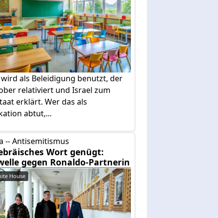
 wird als Beleidigung benutzt, der
ober relativiert und Israel zum
taat erklärt. Wer das als
ation abtut,...
 -- Antisemitismus
ebräisches Wort genügt:
welle gegen Ronaldo-Partnerin
ite House