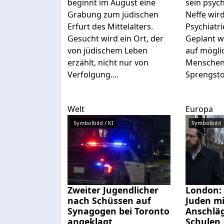
beginnt im August eine
sein psyc
Grabung zum jüdischen
Neffe wird
Erfurt des Mittelalters.
Psychiatr
Gesucht wird ein Ort, der
Geplant w
von jüdischem Leben
auf möglic
erzählt, nicht nur von
Menschen
Verfolgung....
Sprengstof
Welt
Europa
Symbolbild / KI
Symbolbild
Zweiter Jugendlicher
London:
nach Schüssen auf
Juden m
Synagogen bei Toronto
Anschlä
angeklagt
Schulen