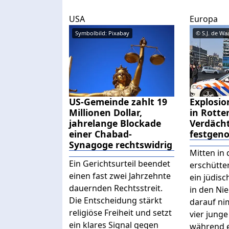
USA
Europa
Symbolbild: Pixabay
US-Gemeinde zahlt 19
Explosi
Millionen Dollar,
in Rotte
jahrelange Blockade
Verdächt
einer Chabad-
festge
Synagoge rechtswidrig
Mitten in
Ein Gerichtsurteil beendet
erschütter
einen fast zwei Jahrzehnte
ein jüdis
dauernden Rechtsstreit.
in den Ni
Die Entscheidung stärkt
darauf nim
religiöse Freiheit und setzt
vier junge
ein klares Signal gegen
während 