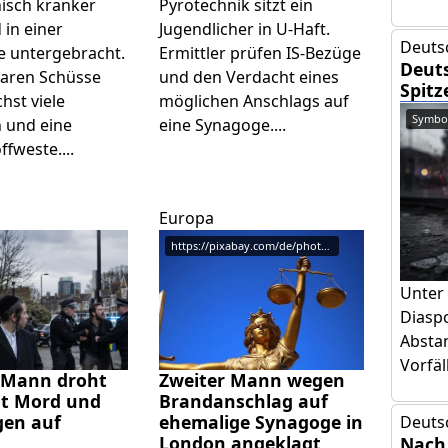
hisch kranker
Pyrotechnik sitzt ein
 in einer
Jugendlicher in U-Haft.
Deuts
ie untergebracht.
Ermittler prüfen IS-Bezüge
Deuts
aren Schüsse
und den Verdacht eines
Spitz
hst viele
möglichen Anschlags auf
Symbol
 und eine
eine Synagoge....
fweste....
Europa
https://pixabay.com/de/photos/g...
Unter
Diasp
Absta
Vorfäl
 Mann droht
Zweiter Mann wegen
it Mord und
Brandanschlag auf
gen auf
ehemalige Synagoge in
Deuts
London angeklagt
Nach 