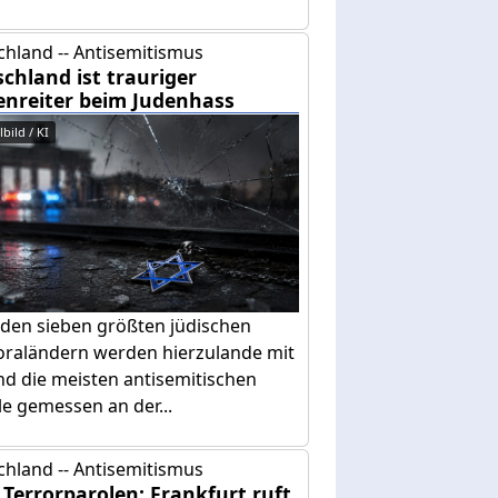
chland -- Antisemitismus
chland ist trauriger
enreiter beim Judenhass
bild / KI
 den sieben größten jüdischen
oraländern werden hierzulande mit
nd die meisten antisemitischen
le gemessen an der...
chland -- Antisemitismus
Terrorparolen: Frankfurt ruft