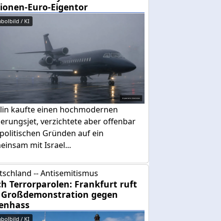
lionen-Euro-Eigentor
bolbild / KI
lin kaufte einen hochmodernen
erungsjet, verzichtete aber offenbar
politischen Gründen auf ein
insam mit Israel...
tschland -- Antisemitismus
h Terrorparolen: Frankfurt ruft
 Großdemonstration gegen
enhass
bolbild / KI