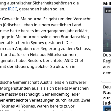
ng australischer Sicherheitsbehörden die
Mil
kurz
IRGC
, gestanden haben sollen.
Sym
he Gewalt in Melbourne. Es geht um den Verdacht
n jüdisches Leben in einem westlichen Land.
nese hatte bereits im vergangenen Jahr erklärt,
nagoge in Melbourne sowie einen Brandanschlag
ental Kitchen in Sydney gesteuert. Der
kam nach Angaben der Regierung zu dem Schluss,
rt und dafür ein Netz aus Mittelsmännern,
Dub
 genutzt habe. Reuters berichtete, ASIO Chef
Regi
mit der Steuerung solcher Strukturen in
aus 
geme
dische Gemeinschaft Australiens ein schwerer
Deu
n Morgenstunden aus, als sich bereits Menschen
Nac
e massiv beschädigt, Gemeindemitglieder
zur
er erlitt leichte Verletzungen durch Rauch. Zwei
Jud
 Younes Ali Younes, waren bereits zuvor
Sym