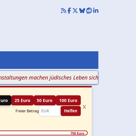
ungen machen jüdisches Leben sichtbar
+++ Galgen geg
Euro
25 Euro
50 Euro
100 Euro
x
Freier Betrag
Helfen
750 Euro