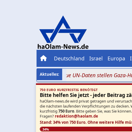
Deutschland
Israel
Europa
0,2 bis 0,8 Prozent: Neue UN-Daten stellen Gaza-Hungers
750 EURO KURZFRISTIG BENÖTIGT
Bitte helfen Sie jetzt - jeder Beitrag zä
haOlam-news.de wird privat getragen und verursacht 
die nächsten laufenden Verpflichtungen zu decken. 
kurzfristig
750 Euro
. Bitte geben Sie, was Sie können
Fragen?
redaktion@haolam.de
Stand: 34% von 750 Euro.
Ohne weitere Hilfe mü
34%