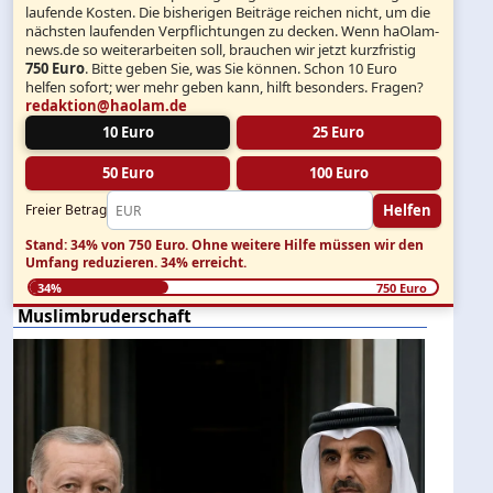
laufende Kosten. Die bisherigen Beiträge reichen nicht, um die
nächsten laufenden Verpflichtungen zu decken. Wenn haOlam-
news.de so weiterarbeiten soll, brauchen wir jetzt kurzfristig
750 Euro
. Bitte geben Sie, was Sie können. Schon 10 Euro
helfen sofort; wer mehr geben kann, hilft besonders. Fragen?
redaktion@haolam.de
10 Euro
25 Euro
50 Euro
100 Euro
Helfen
Freier Betrag
Stand: 34% von 750 Euro.
Ohne weitere Hilfe müssen wir den
Umfang reduzieren.
34% erreicht.
34%
750 Euro
Muslimbruderschaft