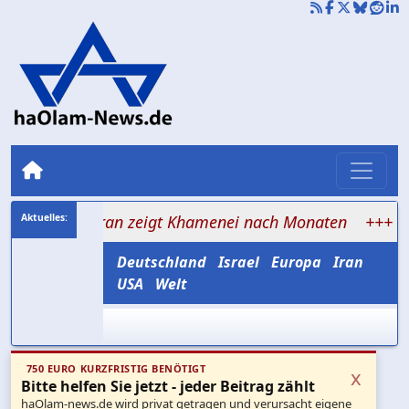
Teheran zeigt Khamenei nach Monaten
+++ Netanjahu s
Deutschland
Israel
Europa
Iran
USA
Welt
750 EURO KURZFRISTIG BENÖTIGT
x
Bitte helfen Sie jetzt - jeder Beitrag zählt
haOlam-news.de wird privat getragen und verursacht eigene