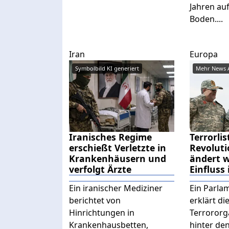
Jahren au
Boden....
Iran
Europa
Symbolbild KI generiert
Iranisches Regime
Terrorli
erschießt Verletzte in
Revolut
Krankenhäusern und
ändert w
verfolgt Ärzte
Einfluss
Ein iranischer Mediziner
Ein Parla
berichtet von
erklärt di
Hinrichtungen in
Terrororg
Krankenhausbetten,
hinter de