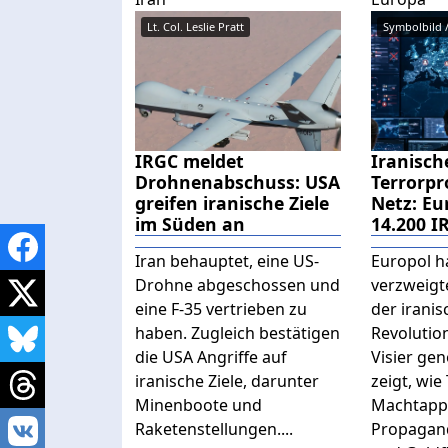
Lt. Col. Leslie Pratt
Symbolbild /
IRGC meldet
Iranisch
Drohnenabschuss: USA
Terrorp
greifen iranische Ziele
Netz: Eu
im Süden an
14.200 I
Iran behauptet, eine US-
Europol ha
Drohne abgeschossen und
verzweigt
eine F-35 vertrieben zu
der irani
haben. Zugleich bestätigen
Revolutio
die USA Angriffe auf
Visier ge
iranische Ziele, darunter
zeigt, wie
Minenboote und
Machtapp
Raketenstellungen....
Propagand