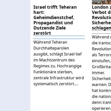
Israel trifft Teheran
London 
hart:
Verbot d
Geheimdienstchef,
Revoluti
Propagandist und
Sicherhe
Dutzende Ziele
schlage
zerstört
Während 
Während Teheran
die iranis
Durchhalteparolen
Revolutio
ausgibt, schlägt Israel tief
als Terro
im Machtzentrum des
einstufen,
Regimes zu. Hochrangige
Großbrita
Funktionäre sterben,
immer.
zentrale Infrastruktur wird
Sicherhei
systematisch zerstört....
warnen: D
hat konkr
die nation
denn iran
operieren 