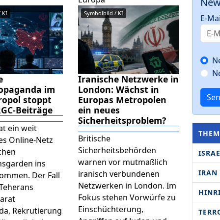
New
 KI
Symbolbild / KI
E-Mai
N
N
e
Iranische Netzwerke in
ropaganda im
London: Wächst in
Se
ropol stoppt
Europas Metropolen
RGC-Beiträge
ein neues
Sicherheitsproblem?
t ein weit
THEM
Britische
es Online-Netz
Sicherheitsbehörden
schen
ISRA
warnen vor mutmaßlich
nsgarden ins
IRAN
iranisch verbundenen
nommen. Der Fall
Netzwerken in London. Im
 Teherans
HINR
Fokus stehen Vorwürfe zu
arat
Einschüchterung,
a, Rekrutierung
TERR