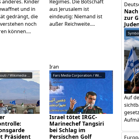
s anderes. Kinder
Regimes. Die Botschaft
Deuts
waffnet und in
aus Jerusalem ist
Nach 
tät gedrängt, die
eindeutig: Niemand ist
zur 
 verstehen noch
außer Reichweite....
Jude
ren können....
Symbol
Iran
Sarallah Ankouti / Wikimedia Co...
Fars Media Corporation / Wikime...
Auf d
sicht
gesetz
er
Israel tötet IRGC-
Aufmär
ntrolle:
Marinechef Tangsiri
ionsgarde
bei Schlag im
t Präsident
Persischen Golf
Europa