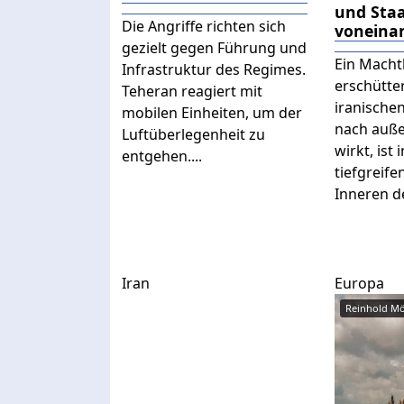
und Sta
Die Angriffe richten sich
voneina
gezielt gegen Führung und
Ein Mach
Infrastruktur des Regimes.
erschütter
Teheran reagiert mit
iranische
mobilen Einheiten, um der
nach außen
Luftüberlegenheit zu
wirkt, ist
entgehen....
tiefgreif
Inneren de
Iran
Europa