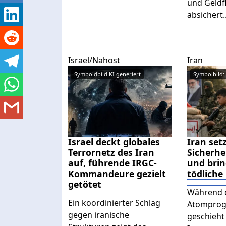
und Geldfl
absichert..
Israel/Nahost
Iran
Symboldbild KI generiert
Symbolbild: 
Israel deckt globales
Iran setz
Terrornetz des Iran
Sicherhe
auf, führende IRGC-
und brin
Kommandeure gezielt
tödliche
getötet
Während d
Ein koordinierter Schlag
Atomprog
gegen iranische
geschieht