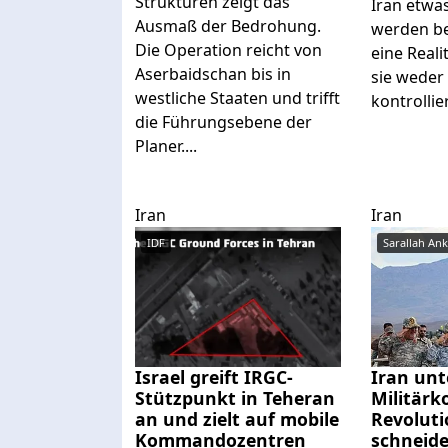
Strukturen zeigt das
Iran etwa
Ausmaß der Bedrohung.
werden be
Die Operation reicht von
eine Reali
Aserbaidschan bis in
sie weder
westliche Staaten und trifft
kontrollie
die Führungsebene der
Planer....
Iran
Iran
IDF
Israel greift IRGC-
Iran unt
Stützpunkt in Teheran
Militärko
an und zielt auf mobile
Revolut
Kommandozentren
schneide