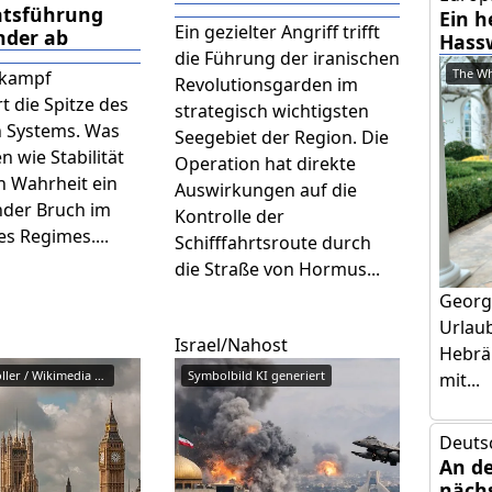
atsführung
Ein h
Ein gezielter Angriff trifft
nder ab
Hass
die Führung der iranischen
The Wh
tkampf
Revolutionsgarden im
t die Spitze des
strategisch wichtigsten
n Systems. Was
Seegebiet der Region. Die
 wie Stabilität
Operation hat direkte
 in Wahrheit ein
Auswirkungen auf die
ender Bruch im
Kontrolle der
s Regimes....
Schifffahrtsroute durch
die Straße von Hormus...
Georg
Urlaub
Israel/Nahost
Hebräi
Reinhold Möller / Wikimedia Com...
Symbolbild KI generiert
mit...
Deuts
An d
näch