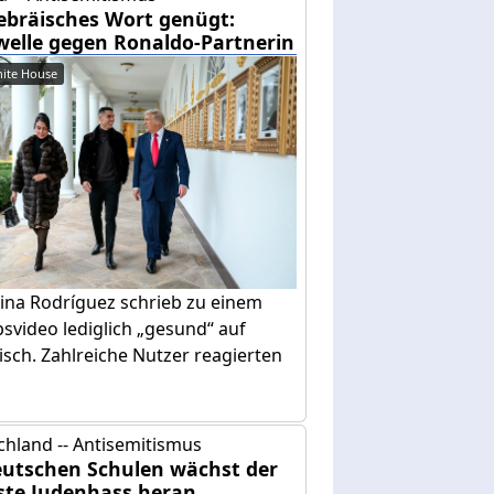
ebräisches Wort genügt:
welle gegen Ronaldo-Partnerin
ite House
ina Rodríguez schrieb zu einem
svideo lediglich „gesund“ auf
sch. Zahlreiche Nutzer reagierten
chland -- Antisemitismus
eutschen Schulen wächst der
ste Judenhass heran