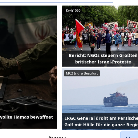
Kwh1050
Bericht: NGOs steuern Großteil
britischer Israel-Proteste
MC2 Indra Beaufort
 wollte Hamas bewaffnet
IRGC General droht am Persisch
Golf mit Hölle für die ganze Regi
Europa