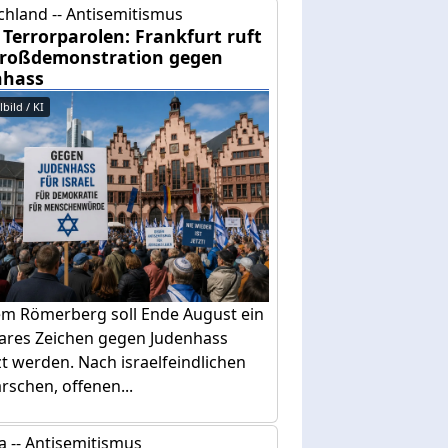
chland -- Antisemitismus
Terrorparolen: Frankfurt ruft
Großdemonstration gegen
nhass
bild / KI
em Römerberg soll Ende August ein
bares Zeichen gegen Judenhass
t werden. Nach israelfeindlichen
schen, offenen...
 -- Antisemitismus