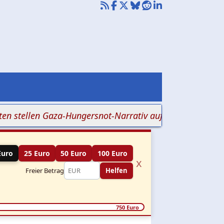
len Gaza-Hungersnot-Narrativ auf den Kopf
+++ Mehr a
Euro
25 Euro
50 Euro
100 Euro
x
Freier Betrag
Helfen
750 Euro