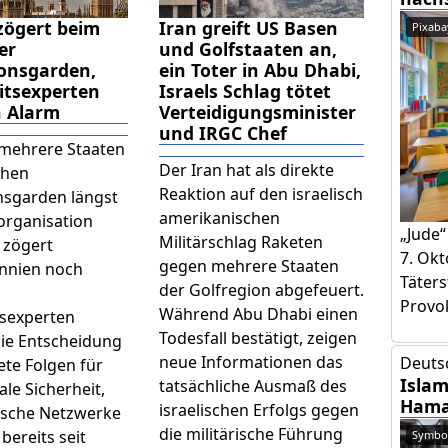
zögert beim
Iran greift US Basen
Pixaba
er
und Golfstaaten an,
onsgarden,
ein Toter in Abu Dhabi,
itsexperten
Israels Schlag tötet
n Alarm
Verteidigungsminister
und IRGC Chef
mehrere Staaten
Der Iran hat als direkte
chen
Reaktion auf den israelisch
nsgarden längst
amerikanischen
rorganisation
„Jude“
Militärschlag Raketen
 zögert
7. Okt
gegen mehrere Staaten
nnien noch
Täters
der Golfregion abgefeuert.
Provok
Während Abu Dhabi einen
tsexperten
Todesfall bestätigt, zeigen
ie Entscheidung
neue Informationen das
Deuts
ete Folgen für
Islam
tatsächliche Ausmaß des
ale Sicherheit,
Hama
israelischen Erfolgs gegen
ische Netzwerke
die militärische Führung
bereits seit
Symbol