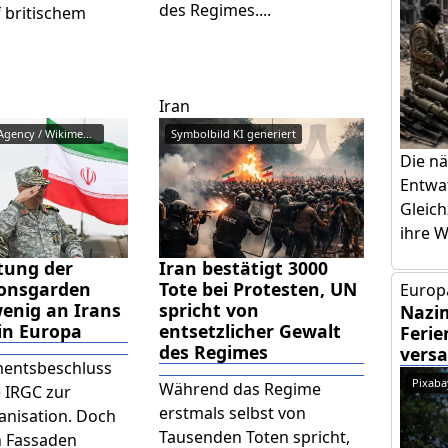
des Regimes....
f britischem
Iran
Mehr News Agency / Wikimedia Co...
Symbolbild KI generiert
Die n
Entwa
Gleich
ihre W
stung der
Iran bestätigt 3000
ionsgarden
Tote bei Protesten, UN
Europa
enig an Irans
spricht von
Nazi
 in Europa
entsetzlicher Gewalt
Ferie
des Regimes
vers
mentsbeschluss
Pixaba
Während das Regime
e IRGC zur
erstmals selbst von
anisation. Doch
Tausenden Toten spricht,
n Fassaden