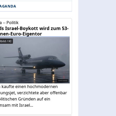
AGANDA
 -- Politik
ds Israel-Boykott wird zum 53-
onen-Euro-Eigentor
bild / KI
n kaufte einen hochmodernen
ungsjet, verzichtete aber offenbar
litischen Gründen auf ein
sam mit Israel...