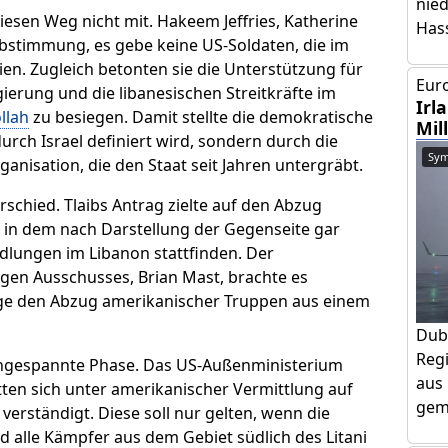
nie
esen Weg nicht mit. Hakeem Jeffries, Katherine
Has
Abstimmung, es gebe keine US-Soldaten, die im
en. Zugleich betonten sie die Unterstützung für
Euro
gierung und die libanesischen Streitkräfte im
Irl
llah
zu besiegen. Damit stellte die demokratische
Mil
urch Israel definiert wird, sondern durch die
Sym
anisation, die den Staat seit Jahren untergräbt.
schied. Tlaibs Antrag zielte auf den Abzug
, in dem nach Darstellung der Gegenseite gar
lungen im Libanon stattfinden. Der
gen Ausschusses, Brian Mast, brachte es
nge den Abzug amerikanischer Truppen aus einem
Dub
Regi
 angespannte Phase. Das US-Außenministerium
aus 
ätten sich unter amerikanischer Vermittlung auf
geme
erständigt. Diese soll nur gelten, wenn die
und alle Kämpfer aus dem Gebiet südlich des Litani