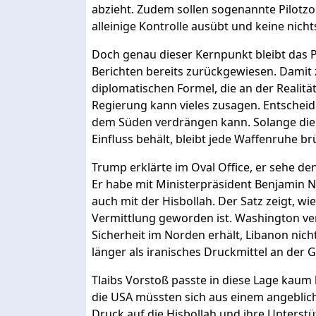
abzieht. Zudem sollen sogenannte Pilotzo
alleinige Kontrolle ausübt und keine nich
Doch genau dieser Kernpunkt bleibt das P
Berichten bereits zurückgewiesen. Damit 
diplomatischen Formel, die an der Realitä
Regierung kann vieles zusagen. Entscheiden
dem Süden verdrängen kann. Solange die 
Einfluss behält, bleibt jede Waffenruhe br
Trump erklärte im Oval Office, er sehe de
Er habe mit Ministerpräsident Benjamin
auch mit der Hisbollah. Der Satz zeigt, w
Vermittlung geworden ist. Washington ver
Sicherheit im Norden erhält, Libanon nicht
länger als iranisches Druckmittel an der G
Tlaibs Vorstoß passte in diese Lage kaum h
die USA müssten sich aus einem angeblich
Druck auf die Hisbollah und ihre Unterst