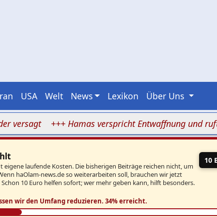
Iran
USA
Welt
News
Lexikon
Über Uns
rsagt
+++ Hamas verspricht Entwaffnung und ruft zug
hlt
10 
eigene laufende Kosten. Die bisherigen Beiträge reichen nicht, um
Wenn haOlam-news.de so weiterarbeiten soll, brauchen wir jetzt
. Schon 10 Euro helfen sofort; wer mehr geben kann, hilft besonders.
ssen wir den Umfang reduzieren.
34% erreicht.