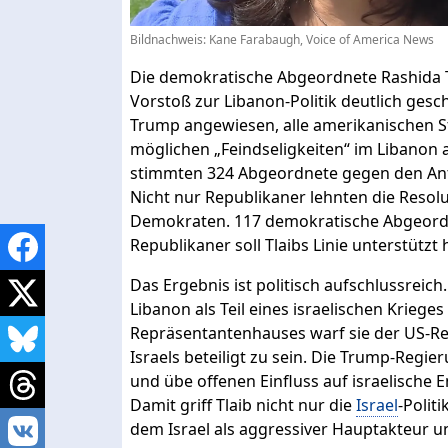
Bildnachweis: Kane Farabaugh, Voice of America News
Die demokratische Abgeordnete Rashida T
Vorstoß zur Libanon-Politik deutlich gesch
Trump angewiesen, alle amerikanischen St
möglichen „Feindseligkeiten“ im Libanon 
stimmten 324 Abgeordnete gegen den Ant
Nicht nur Republikaner lehnten die Resol
Demokraten. 117 demokratische Abgeordne
Republikaner soll Tlaibs Linie unterstützt
Das Ergebnis ist politisch aufschlussreich
Libanon als Teil eines israelischen Krieg
Repräsentantenhauses warf sie der US-Re
Israels beteiligt zu sein. Die Trump-Regie
und übe offenen Einfluss auf israelische 
Damit griff Tlaib nicht nur die
Israel
-Polit
dem Israel als aggressiver Hauptakteur un