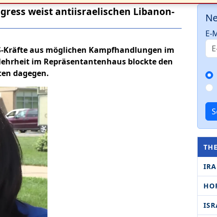
gress weist antiisraelischen Libanon-
Ne
E-M
US-Kräfte aus möglichen Kampfhandlungen im
Mehrheit im Repräsentantenhaus blockte den
ten dagegen.
S
TH
IR
HO
ISR