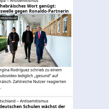
pa -- Antisemitismus
 hebräisches Wort genügt:
swelle gegen Ronaldo-Partnerin
 White House
rgina Rodríguez schrieb zu einem
ubsvideo lediglich „gesund“ auf
äisch. Zahlreiche Nutzer reagierten
.
tschland -- Antisemitismus
deutschen Schulen wächst der