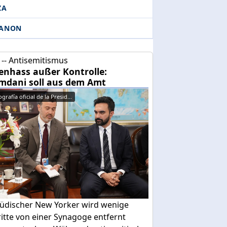
ZA
BANON
-- Antisemitismus
enhass außer Kontrolle:
dani soll aus dem Amt
grafía oficial de la Presid...
 jüdischer New Yorker wird wenige
itte von einer Synagoge entfernt