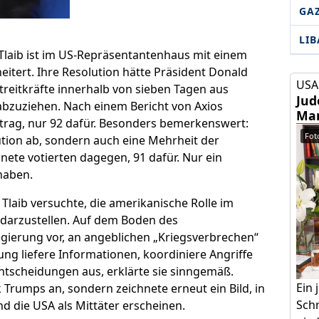
GA
LI
laib ist im US-Repräsentantenhaus mit einem
eitert. Ihre Resolution hätte Präsident Donald
USA 
reitkräfte innerhalb von sieben Tagen aus
Jud
abzuziehen. Nach einem Bericht von Axios
Mam
rag, nur 92 dafür. Besonders bemerkenswert:
Foto
ution ab, sondern auch eine Mehrheit der
te votierten dagegen, 91 dafür. Nur ein
 haben.
. Tlaib versuchte, die amerikanische Rolle im
es darzustellen. Auf dem Boden des
gierung vor, an angeblichen „Kriegsverbrechen“
rung liefere Informationen, koordiniere Angriffe
Entscheidungen aus, erklärte sie sinngemäß.
Ein
ik Trumps an, sondern zeichnete erneut ein Bild, in
Schr
d die USA als Mittäter erscheinen.