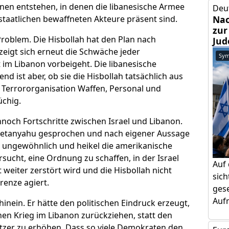
nen entstehen, in denen die libanesische Armee
Deu
tstaatlichen bewaffneten Akteure präsent sind.
Nac
zur
roblem. Die Hisbollah hat den Plan nach
Jud
zeigt sich erneut die Schwäche jeder
Sym
t im Libanon vorbeigeht. Die libanesische
d ist aber, ob sie die Hisbollah tatsächlich aus
Terrororganisation Waffen, Personal und
üchig.
nnoch Fortschritte zwischen Israel und Libanon.
 Netanyahu gesprochen und nach eigener Aussage
ie ungewöhnlich und heikel die amerikanische
sucht, eine Ordnung zu schaffen, in der Israel
Auf
 weiter zerstört wird und die Hisbollah nicht
sic
renze agiert.
gese
Aufm
inein. Er hätte den politischen Eindruck erzeugt,
en Krieg im Libanon zurückziehen, statt den
ützer zu erhöhen. Dass so viele Demokraten den