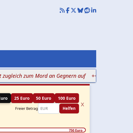
leich zum Mord an Gegnern auf
+++ Judenhass in Klini
Euro
25 Euro
50 Euro
100 Euro
x
Freier Betrag
Helfen
750 Euro