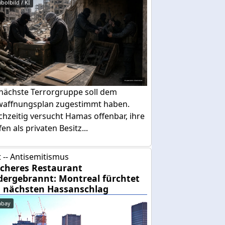
bolbild / KI
 nächste Terrorgruppe soll dem
waffnungsplan zugestimmt haben.
chzeitig versucht Hamas offenbar, ihre
en als privaten Besitz...
 -- Antisemitismus
cheres Restaurant
dergebrannt: Montreal fürchtet
 nächsten Hassanschlag
abay