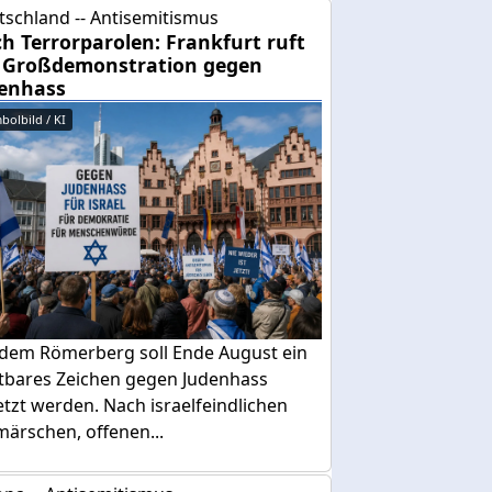
tschland -- Antisemitismus
h Terrorparolen: Frankfurt ruft
 Großdemonstration gegen
enhass
bolbild / KI
 dem Römerberg soll Ende August ein
htbares Zeichen gegen Judenhass
tzt werden. Nach israelfeindlichen
ärschen, offenen...