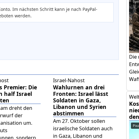
Sym
onto. Im nächsten Schritt kann je nach PayPal-
eboten werden.
Die
Ent
Glei
Waff
host
Israel-Nahost
 Premier: Die
Wahlurnen an drei
h half Israel
Fronten: Israel lässt
Welt
ten
Soldaten in Gaza,
Kos
Libanon und Syrien
lam dreht den
nie
abstimmen
rwurf der
den
Am 27. Oktober sollen
anisation um.
Pix
israelische Soldaten auch
ruts
in Gaza, Libanon und
ungen, sondern