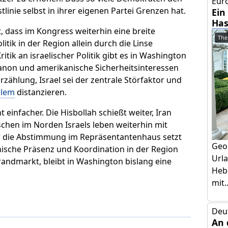
Euro
tlinie selbst in ihrer eigenen Partei Grenzen hat.
Ein
Has
gt, dass im Kongress weiterhin eine breite
The
tik in der Region allein durch die Linse
itik an israelischer Politik gibt es in Washington
banon und amerikanische Sicherheitsinteressen
rzählung, Israel sei der zentrale Störfaktor und
alem
distanzieren.
 einfacher. Die Hisbollah schießt weiter, Iran
chen im Norden Israels leben weiterhin mit
r die Abstimmung im Repräsentantenhaus setzt
Geo
kanische Präsenz und Koordination in der Region
Urla
randmarkt, bleibt in Washington bislang eine
Hebr
mit..
Deu
An 