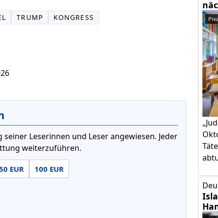
näc
EL
TRUMP
KONGRESS
Pix
026
n
„Jud
Okto
 seiner Leserinnen und Leser angewiesen. Jeder
Täte
attung weiterzuführen.
abtut
50 EUR
100 EUR
Deu
Isl
Ham