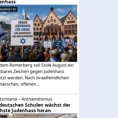
enhass
bolbild / KI
 dem Römerberg soll Ende August ein
htbares Zeichen gegen Judenhass
tzt werden. Nach israelfeindlichen
ärschen, offenen...
tschland -- Antisemitismus
deutschen Schulen wächst der
hste Judenhass heran
abay