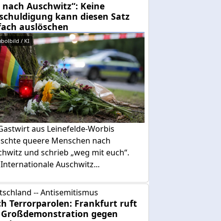
 nach Auschwitz“: Keine
schuldigung kann diesen Satz
fach auslöschen
bolbild / KI
Gastwirt aus Leinefelde-Worbis
schte queere Menschen nach
chwitz und schrieb „weg mit euch“.
Internationale Auschwitz...
tschland -- Antisemitismus
h Terrorparolen: Frankfurt ruft
 Großdemonstration gegen