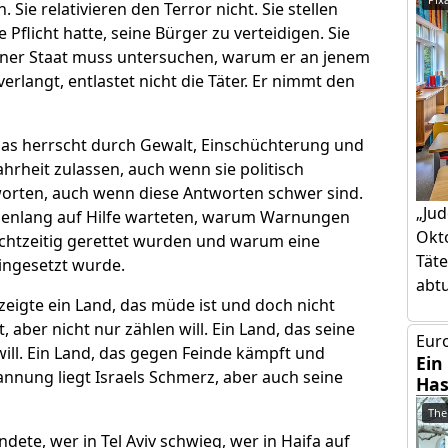
Sie relativieren den Terror nicht. Sie stellen
e Pflicht hatte, seine Bürger zu verteidigen. Sie
ener Staat muss untersuchen, warum er an jenem
langt, entlastet nicht die Täter. Er nimmt den
mas herrscht durch Gewalt, Einschüchterung und
hrheit zulassen, auch wenn sie politisch
orten, auch wenn diese Antworten schwer sind.
„Jud
enlang auf Hilfe warteten, warum Warnungen
Okto
echtzeitig gerettet wurden und warum eine
Täte
eingesetzt wurde.
abtut
eigte ein Land, das müde ist und doch nicht
, aber nicht nur zählen will. Ein Land, das seine
Euro
will. Ein Land, das gegen Feinde kämpft und
Ein
Spannung liegt Israels Schmerz, aber auch seine
Has
The
dete, wer in Tel Aviv schwieg, wer in Haifa auf