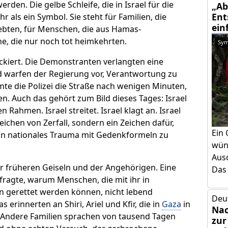
rden. Die gelbe Schleife, die in Israel für die
„Ab
Ent
 als ein Symbol. Sie steht für Familien, die
ein
bten, für Menschen, die aus Hamas-
e, die nur noch tot heimkehrten.
Sym
ckiert. Die Demonstranten verlangten eine
 warfen der Regierung vor, Verantwortung zu
te die Polizei die Straße nach wenigen Minuten,
Auch das gehört zum Bild dieses Tages: Israel
n Rahmen. Israel streitet. Israel klagt an. Israel
Zeichen von Zerfall, sondern ein Zeichen dafür,
Ein 
ein nationales Trauma mit Gedenkformeln zu
wün
Aus
 früheren Geiseln und der Angehörigen. Eine
Das 
ragte, warum Menschen, die mit ihr in
 gerettet werden können, nicht lebend
Deu
erinnerten an Shiri, Ariel und Kfir, die in
Gaza
in
Nac
Andere Familien sprachen von tausend Tagen
zur