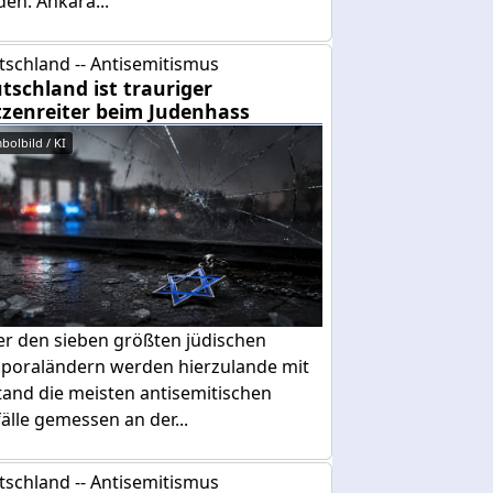
den. Ankara...
tschland -- Antisemitismus
tschland ist trauriger
tzenreiter beim Judenhass
bolbild / KI
er den sieben größten jüdischen
sporaländern werden hierzulande mit
tand die meisten antisemitischen
älle gemessen an der...
tschland -- Antisemitismus