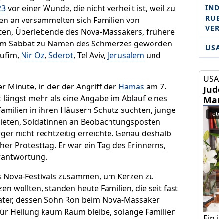
IND
23
vor einer Wunde, die nicht verheilt ist, weil zu
RU­
en an versammelten sich Familien von
VE
ten, Überlebende des Nova-Massakers, frühere
jenem Sabbat zu Namen des Schmerzes geworden
US
ssufim,
Nir Oz
,
Sderot
, Tel Aviv,
Jerusalem
und
USA 
r Minute, in der der Angriff der
Hamas
am 7.
Jud
it längst mehr als eine Angabe im Ablauf eines
Mam
Familien in ihren Häusern Schutz suchten, junge
Foto
rieten, Soldatinnen an Beobachtungsposten
ger nicht rechtzeitig erreichte. Genau deshalb
er Protesttag. Er war ein Tag des Erinnerns,
rantwortung.
 Nova-Festivals zusammen, um Kerzen zu
 wollten, standen heute Familien, die seit fast
Vater, dessen Sohn Ron beim Nova-Massaker
ür Heilung kaum Raum bleibe, solange Familien
Ein