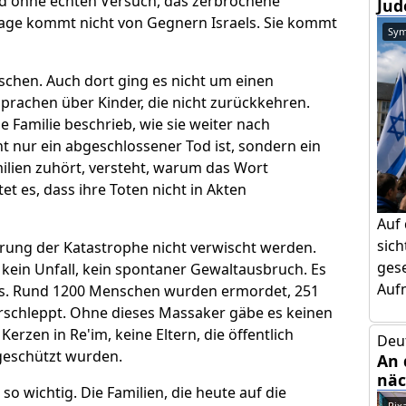
 ohne echten Versuch, das zerbrochene
Jud
age kommt nicht von Gegnern Israels. Sie kommt
Sym
chen. Auch dort ging es nicht um einen
sprachen über Kinder, die nicht zurückkehren.
e Familie beschrieb, wie sie weiter nach
ht nur ein abgeschlossener Tod ist, sondern ein
ilien zuhört, versteht, warum das Wort
tet es, dass ihre Toten nicht in Akten
Auf
sic
rsprung der Katastrophe nicht verwischt werden.
gese
 kein Unfall, kein spontaner Gewaltausbruch. Es
Aufm
mas. Rund 1200 Menschen wurden ermordet, 251
rschleppt. Ohne dieses Massaker gäbe es keinen
Kerzen in Re'im, keine Eltern, die öffentlich
Deu
geschützt wurden.
An 
näc
so wichtig. Die Familien, die heute auf die
Pix