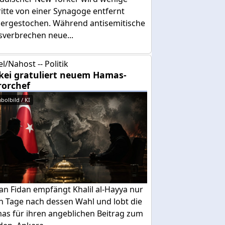
itte von einer Synagoge entfernt
dergestochen. Während antisemitische
sverbrechen neue...
el/Nahost -- Politik
kei gratuliert neuem Hamas-
rorchef
bolbild / KI
an Fidan empfängt Khalil al-Hayya nur
n Tage nach dessen Wahl und lobt die
as für ihren angeblichen Beitrag zum