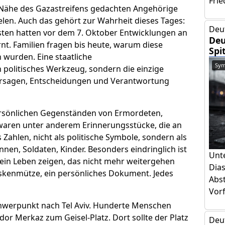
Frie
Nähe des Gazastreifens gedachten Angehörige
ielen. Auch das gehört zur Wahrheit dieses Tages:
Deu
ten hatten vor dem 7. Oktober Entwicklungen an
Deu
t. Familien fragen bis heute, warum diese
Spi
urden. Eine staatliche
Sym
 politisches Werkzeug, sondern die einzige
Versagen, Entscheidungen und Verantwortung
 persönlichen Gegenständen von Ermordeten,
waren unter anderem Erinnerungsstücke, die an
 Zahlen, nicht als politische Symbole, sondern als
innen, Soldaten, Kinder. Besonders eindringlich ist
Unt
ein Leben zeigen, das nicht mehr weitergehen
Dia
Baskenmütze, ein persönliches Dokument. Jedes
Abs
Vorf
chwerpunkt nach Tel Aviv. Hunderte Menschen
r Merkaz zum Geisel-Platz. Dort sollte der Platz
Deu