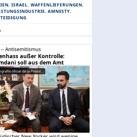
IEN. ISRAEL. WAFFENLIEFERUNGEN.
ESTUNGSINDUSTRIE. AMNESTY.
RTEIDIGUNG
A
-- Antisemitismus
enhass außer Kontrolle:
dani soll aus dem Amt
grafía oficial de la Presid...
 jüdischer New Yorker wird wenige