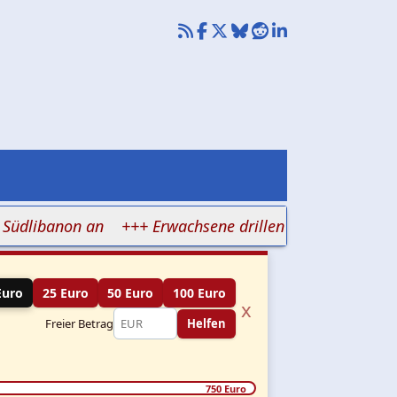
libanon an
+++ Erwachsene drillen Kinder auf Israelhas
Euro
25 Euro
50 Euro
100 Euro
x
Freier Betrag
Helfen
750 Euro