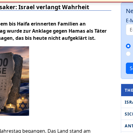
ker: Israel verlangt Wahrheit
Ne
E-M
lem bis Haifa erinnerten Familien an
Tag wurde zur Anklage gegen Hamas als Täter
agen, das bis heute nicht aufgeklärt ist.
S
TH
ISR
SIC
AN
 Jahrestag begangen. Das Land stand am