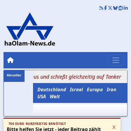
Hormus und schießt gleichzeitig auf Tanker
+++ Amerik
Deutschland
Israel
Europa
Iran
USA
Welt
750 EURO KURZFRISTIG BENÖTIGT
x
Bitte helfen Sie jetzt - jeder Beitrag zählt