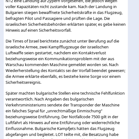
N12 eine Landung auf Zypern vorgesehen, die jedoch wegen
voller Kapazitäten nicht zustande kam. Nach der Landung in
Bulgarien stiegen bewaffnete Sicherheitskräfte in das Flugzeug,
befragten Pilot und Passagiere und prüften die Lage. Die
israelischen Sicherheitsbehörden erklärten später, es gebe keinen
Hinweis auf einen Sicherheitsvorfall.
Die Times of Israel berichtete zunächst unter Berufung auf die
israelische Armee, zwei Kampfflugzeuge der israelischen
Luftwaffe seien gestartet, nachdem ein Kontaktverlust
beziehungsweise ein Kommunikationsproblem mit der aus
Warschau kommenden Maschine gemeldet worden sei. Nach
Wiederherstellung des Kontakts sei der Vorfall beendet gewesen;
die Armee erklärte ebenfalls, es bestehe keine Sorge vor einem
Sicherheitsereignis.
Später machten bulgarische Stellen eine technische Fehlfunktion
verantwortlich. Nach Angaben des bulgarischen
Verkehrsministeriums sendete der Transponder der Maschine
ein falsches Signal für „unrechtmäßige Einmischung“
beziehungsweise Entführung. Der Notfallcode 7500 gilt in der
Luftfahrt als Hinweis auf eine Entführung oder widerrechtliche
Einflussnahme. Bulgarische Kampfjets hätten das Flugzeug
abgefangen und begleitet. LOT teilte mit, die Besatzung habe