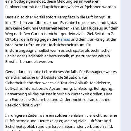
eine Notlage gemeldet, diese Meldung sei im weiteren
Funkverkehr mit der Flugsicherung wieder aufgehoben worden.
Dass ein solcher Vorfall sofort Kampfjets in die Luft bringt, ist
kein Zeichen von Überreaktion. Es ist die Logik eines Landes, das
sich keine Sekunde Unklarheit leisten kann. Ein Flugzeug auf dem
Weg nach Ben Gurion ist nicht irgendein ziviles Ziel. Seit dem 7.
Oktober, dem Krieg gegen die
Hamas
und dem Iran-Krieg ist der
israelische Luftraum ein Hochsicherheitsraum. Ein
Entführungssignal, selbst wenn es sich später als technischer
Fehler oder Bedienfehler herausstellt, muss zunächst wie ein
Ernstfall behandelt werden.
Genau darin liegt die Lehre dieses Vorfalls. Für Passagiere war es
eine dramatische und belastende Situation. Für
Sicherheitsbehörden war es ein Test der Abläufe. Meldekette,
Luftwaffe, internationale Abstimmung, Umleitung, Befragung,
Entwarnung all das musste innerhalb kurzer Zeit greifen. Dass
am Ende keine Gefahr bestand, ändert nichts daran, dass die
Reaktion richtig war.
In ruhigeren Zeiten wäre ein solcher Fehlalarm vielleicht nur eine
Luftfahrtmeldung. Heute zeigt er, wie eng zivile Luftfahrt und
Sicherheitspolitik rund um Israel miteinander verbunden sind.