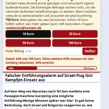
haOlam-news.de wird privat getragen und verursacht eigene
laufende Kosten. Die bisherigen Beiträge reichen nicht, um die
nächsten laufenden Verpflichtungen zu decken. Wenn haOlam-
news.de so weiterarbeiten soll, brauchen wir jetzt kurzfristig
750 Euro
. Bitte geben Sie, was Sie können. Schon 10 Euro
helfen sofort; wer mehr geben kann, hilft besonders. Fragen?
redaktion@haolam.de
10 Euro
25 Euro
50 Euro
100 Euro
Helfen
Freier Betrag
Stand: 34% von 750 Euro.
Ohne weitere Hilfe müssen wir den
Umfang reduzieren.
34% erreicht.
34%
750 Euro
Falscher Entführungsalarm auf Israel-Flug löst
Kampfjet-Einsatz aus
Auf dem Weg von Warschau nach Tel Aviv meldete eine
Passagiermaschine kurzzeitig eine mögliche
Entführung.Wenige Minuten später war klar: Es gab keine
Bedrohung, doch Israel und Bulgarien reagierten so, wie