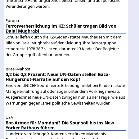
militärische Handlungsfreiheit einschränken und auf politische
Veränderungen warten.
Europa
Terrorverherrlichung im KZ: Schüler tragen Bild von
Dalal Mughrabi
Schüler liefen durch die KZ-Gedenkstätte Mauthausen mit dem
Bild von Dalal Mughrabi auf der Kleidung. Ihre Terrorgruppe
ermordete 1978 38 Zivilisten, darunter 13 Kinder. Der Begleiter
der Gruppe griff offenbar nicht ein.
Israel-Nahost
0,2 bis 0,8 Prozent: Neue UN-Daten stellen Gaza-
Hungersnot-Narrativ auf den Kopf
Eine von UNICEF koordinierte Erhebung findet bei Kindern akute
Mangelernährung auf oder sogar unter dem Vorkriegsniveau.
Ausgerechnet neue UN-Daten zwingen nun zu der Frage, wie aus
Warnungen gegen Israel politische Gewissheiten wurden.
USA
Bot-Armee für Mamdani? Die Spur soll bis ins New
Yorker Rathaus führen
Hunderte verdächtige X-Konten verstärken Mamdanis