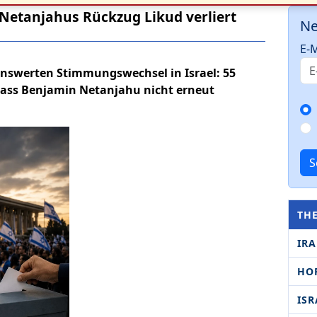
l Netanjahus Rückzug Likud verliert
Ne
E-M
nswerten Stimmungswechsel in Israel: 55
dass Benjamin Netanjahu nicht erneut
S
TH
IR
HO
ISR