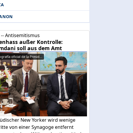
ZA
BANON
-- Antisemitismus
enhass außer Kontrolle:
dani soll aus dem Amt
grafía oficial de la Presid...
 jüdischer New Yorker wird wenige
itte von einer Synagoge entfernt