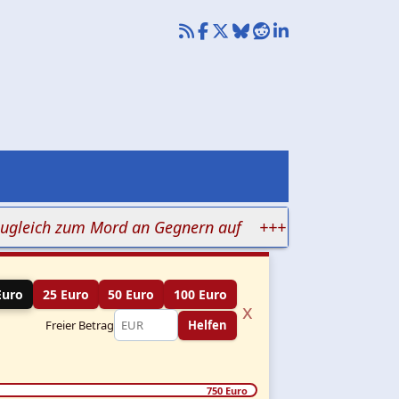
ich zum Mord an Gegnern auf
+++ Judenhass in Klinike
Euro
25 Euro
50 Euro
100 Euro
x
Freier Betrag
Helfen
750 Euro