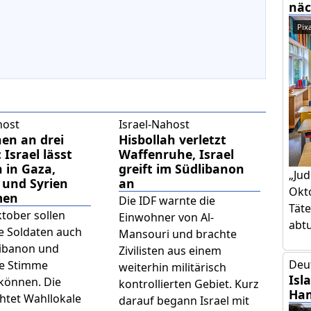
näc
Pix
host
Israel-Nahost
en an drei
Hisbollah verletzt
 Israel lässt
Waffenruhe, Israel
 in Gaza,
greift im Südlibanon
„Jud
 und Syrien
an
Okto
men
Die IDF warnte die
Täte
tober sollen
Einwohner von Al-
abtut
he Soldaten auch
Mansouri und brachte
Libanon und
Zivilisten aus einem
Deu
re Stimme
weiterhin militärisch
Isl
können. Die
kontrollierten Gebiet. Kurz
Ham
htet Wahllokale
darauf begann Israel mit