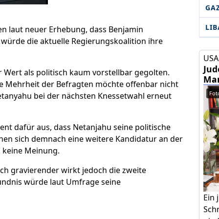
GA
LI
en laut neuer Erhebung, dass Benjamin
ig würde die aktuelle Regierungskoalition ihre
USA 
Jud
 Wert als politisch kaum vorstellbar gegolten.
Mam
ne Mehrheit der Befragten möchte offenbar nicht
Foto
etanyahu bei der nächsten Knessetwahl erneut
nt dafür aus, dass Netanjahu seine politische
en sich demnach eine weitere Kandidatur an der
n keine Meinung.
ch gravierender wirkt jedoch die zweite
ündnis würde laut Umfrage seine
Ein
Schr