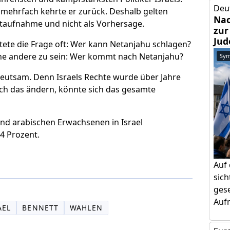
Deu
mehrfach kehrte er zurück. Deshalb gelten
Nac
ntaufnahme und nicht als Vorhersage.
zur
Jud
tete die Frage oft: Wer kann Netanjahu schlagen?
eine andere zu sein: Wer kommt nach Netanjahu?
Sym
edeutsam. Denn Israels Rechte wurde über Jahre
sich das ändern, könnte sich das gesamte
nd arabischen Erwachsenen in Israel
,4 Prozent.
Auf
sic
gese
Aufm
AEL
BENNETT
WAHLEN