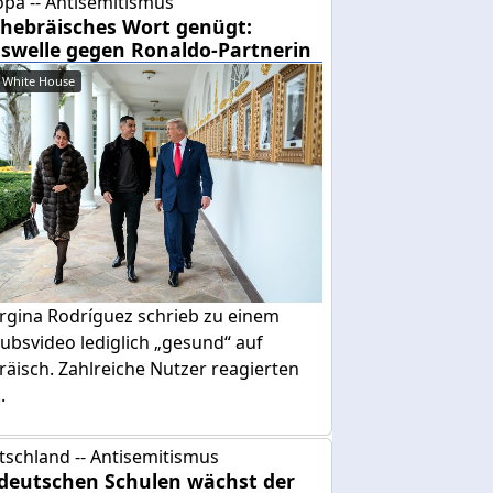
pa -- Antisemitismus
 hebräisches Wort genügt:
swelle gegen Ronaldo-Partnerin
 White House
rgina Rodríguez schrieb zu einem
ubsvideo lediglich „gesund“ auf
äisch. Zahlreiche Nutzer reagierten
.
tschland -- Antisemitismus
deutschen Schulen wächst der