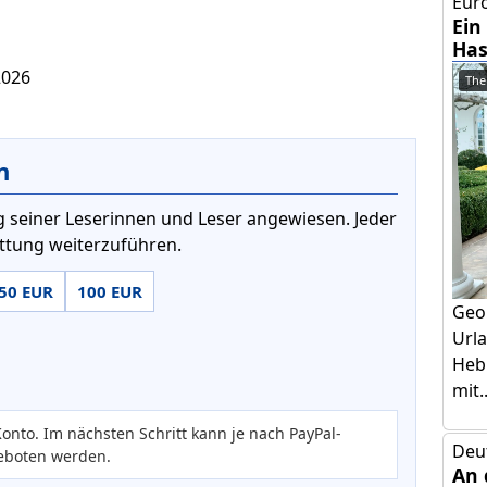
Euro
Ein
Has
2026
The
n
 seiner Leserinnen und Leser angewiesen. Jeder
attung weiterzuführen.
50 EUR
100 EUR
Geo
Urla
Hebr
mit..
onto. Im nächsten Schritt kann je nach PayPal-
Deu
eboten werden.
An 