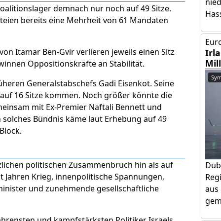
nie
alitionslager demnach nur noch auf 49 Sitze.
Has
teien bereits eine Mehrheit von 61 Mandaten
Euro
on Itamar Ben-Gvir verlieren jeweils einen Sitz
Irl
Mil
innen Oppositionskräfte an Stabilität.
Sym
früheren Generalstabschefs Gadi Eisenkot. Seine
 auf 16 Sitze kommen. Noch größer könnte die
meinsam mit Ex-Premier Naftali Bennett und
in solches Bündnis käme laut Erhebung auf 49
Block.
zlichen politischen Zusammenbruch hin als auf
Dub
t Jahren Krieg, innenpolitische Spannungen,
Regi
minister und zunehmende gesellschaftliche
aus 
geme
ahrensten und kampfstärksten Politiker Israels.