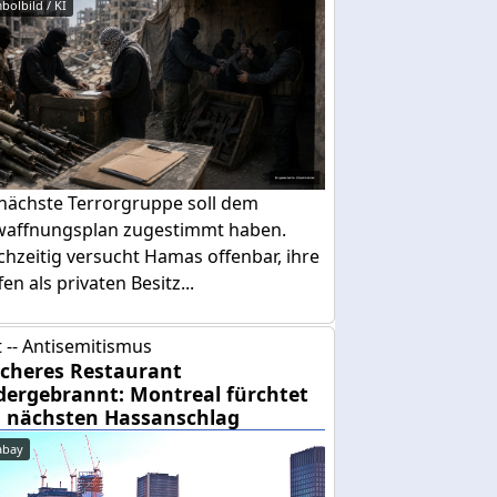
bolbild / KI
 nächste Terrorgruppe soll dem
waffnungsplan zugestimmt haben.
chzeitig versucht Hamas offenbar, ihre
en als privaten Besitz...
 -- Antisemitismus
cheres Restaurant
dergebrannt: Montreal fürchtet
 nächsten Hassanschlag
abay