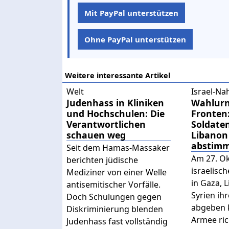
Mit PayPal unterstützen
Ohne PayPal unterstützen
Weitere interessante Artikel
Welt
Israel-Na
Judenhass in Kliniken
Wahlurn
und Hochschulen: Die
Fronten:
Verantwortlichen
Soldaten
schauen weg
Libanon
abstim
Seit dem Hamas-Massaker
Am 27. Ok
berichten jüdische
israelisc
Mediziner von einer Welle
in Gaza, 
antisemitischer Vorfälle.
Syrien ih
Doch Schulungen gegen
abgeben 
Diskriminierung blenden
Armee ric
Judenhass fast vollständig