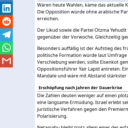
Wären heute Wahlen, käme das aktuelle Ko
Die Opposition würde ohne arabische Par
erreichen.
Der Likud sowie die Partei Otzma Yehudit v
gegenüber der Vorwoche. Gleichzeitig gew
Besonders auffällig ist der Aufstieg des 
politische Formation würde laut Umfrage
Verschiebung werden, sollte Eisenkot ge
Oppositionsführer Yair Lapid antreten. E
Mandate und wäre mit Abstand stärkster 
Erschöpfung nach Jahren der Dauerkrise
Die Zahlen deuten weniger auf einen plöt
eine langsame Ermüdung. Israel erlebt sei
juristische Verfahren gegen den Premier
Polarisierung.
Netanjahu bleibt trotz allem einer der erf