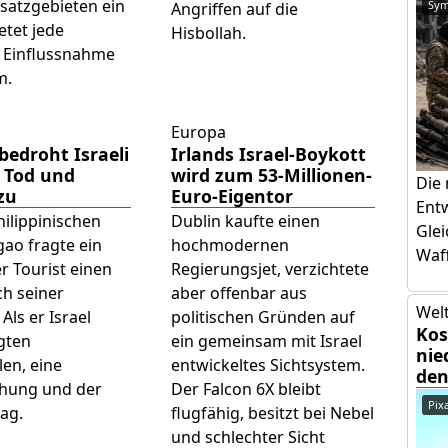
nsatzgebieten ein
Sym
Angriffen auf die
etet jede
Hisbollah.
e Einflussnahme
m.
Europa
bedroht Israeli
Irlands Israel-Boykott
 Tod und
wird zum 53-Millionen-
Die
zu
Euro-Eigentor
Ent
hilippinischen
Dublin kaufte einen
Glei
gao fragte ein
hochmodernen
Waff
r Tourist einen
Regierungsjet, verzichtete
ch seiner
aber offenbar aus
Welt
Als er Israel
politischen Gründen auf
Kos
lgten
ein gemeinsam mit Israel
nie
en, eine
entwickeltes Sichtsystem.
den
hung und der
Der Falcon 6X bleibt
Pix
lag.
flugfähig, besitzt bei Nebel
und schlechter Sicht