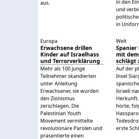
in den Ei
aus.
und verbi
politisch
in Unifor
Europa
Welt
Erwachsene drillen
Spanier 
Kinder auf Israelhass
mit dem
und Terrorverklärung
schlägt 
Mehr als 100 junge
Auf der p
Teilnehmer skandierten
Insel Siar
unter Anleitung
spanische
Erwachsener, sie würden
Israeli na
den Zionismus
Herkunft. 
zerschlagen. Die
hörte, fo
Palestinian Youth
Hassparol
Movement vermittelte
Todesdro
revolutionäre Parolen und
erste Sch
präsentierte einen