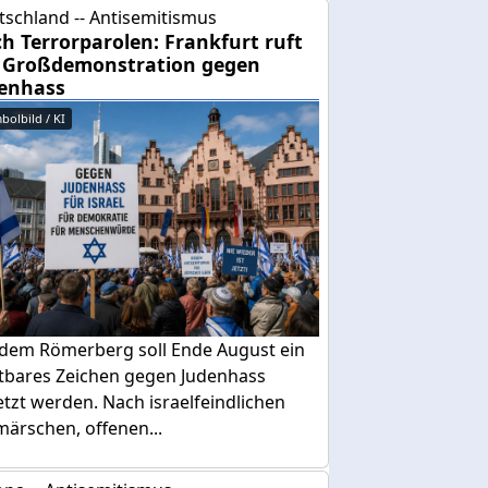
tschland -- Antisemitismus
h Terrorparolen: Frankfurt ruft
 Großdemonstration gegen
enhass
bolbild / KI
 dem Römerberg soll Ende August ein
htbares Zeichen gegen Judenhass
tzt werden. Nach israelfeindlichen
ärschen, offenen...