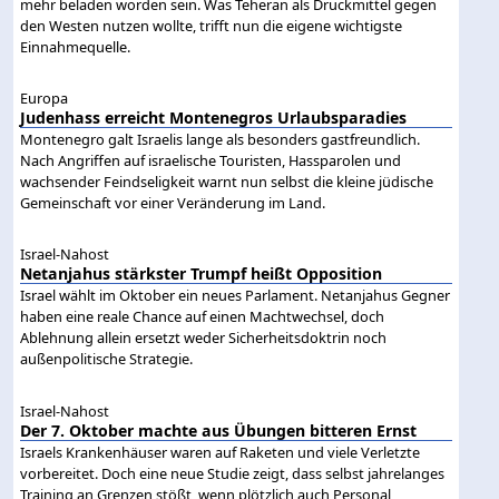
mehr beladen worden sein. Was Teheran als Druckmittel gegen
den Westen nutzen wollte, trifft nun die eigene wichtigste
Einnahmequelle.
Europa
Judenhass erreicht Montenegros Urlaubsparadies
Montenegro galt Israelis lange als besonders gastfreundlich.
Nach Angriffen auf israelische Touristen, Hassparolen und
wachsender Feindseligkeit warnt nun selbst die kleine jüdische
Gemeinschaft vor einer Veränderung im Land.
Israel-Nahost
Netanjahus stärkster Trumpf heißt Opposition
Israel wählt im Oktober ein neues Parlament. Netanjahus Gegner
haben eine reale Chance auf einen Machtwechsel, doch
Ablehnung allein ersetzt weder Sicherheitsdoktrin noch
außenpolitische Strategie.
Israel-Nahost
Der 7. Oktober machte aus Übungen bitteren Ernst
Israels Krankenhäuser waren auf Raketen und viele Verletzte
vorbereitet. Doch eine neue Studie zeigt, dass selbst jahrelanges
Training an Grenzen stößt, wenn plötzlich auch Personal,