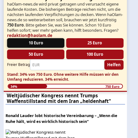
haOlam-news.de wird privat getragen und verursacht eigene
laufende Kosten. Die bisherigen Beiträge reichen nicht, um die
nächsten laufenden Verpflichtungen zu decken. Wenn haOlam-
news.de so weiterarbeiten soll, brauchen wir jetzt kurzfristig
750 Euro
. Bitte geben Sie, was Sie können. Schon 10 Euro
helfen sofort; wer mehr geben kann, hilft besonders. Fragen?
redaktion@haolam.de
10 Euro
25 Euro
50 Euro
100 Euro
Helfen
Freier Betrag
Stand: 34% von 750 Euro.
Ohne weitere Hilfe müssen wir den
Umfang reduzieren.
34% erreicht.
34%
750 Euro
Weltjüdischer Kongress nennt Trumps
Waffenstillstand mit dem Iran „heldenhaft“
Ronald Lauder lobt historische Vereinbarung – „Wenn die
Ruhe hält, wird es wirklich historisch sein“