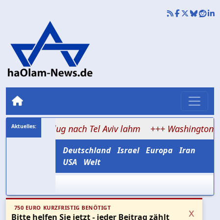
Air-Flug nach Tel Aviv lahm
+++ Washington bremst Isr
Deutschland
Israel
Europa
Iran
USA
Welt
750 EURO KURZFRISTIG BENÖTIGT
x
Bitte helfen Sie jetzt - jeder Beitrag zählt