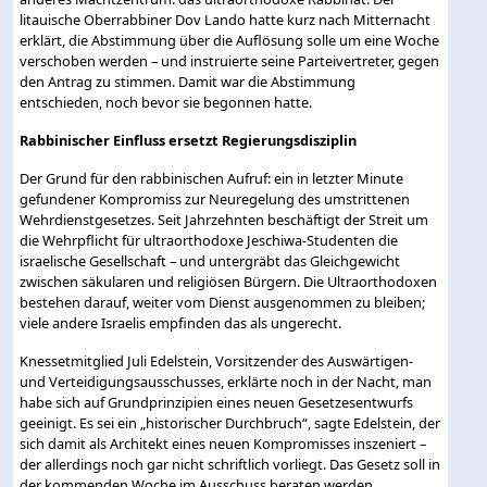
litauische Oberrabbiner Dov Lando hatte kurz nach Mitternacht
erklärt, die Abstimmung über die Auflösung solle um eine Woche
verschoben werden – und instruierte seine Parteivertreter, gegen
den Antrag zu stimmen. Damit war die Abstimmung
entschieden, noch bevor sie begonnen hatte.
Rabbinischer Einfluss ersetzt Regierungsdisziplin
Der Grund für den rabbinischen Aufruf: ein in letzter Minute
gefundener Kompromiss zur Neuregelung des umstrittenen
Wehrdienstgesetzes. Seit Jahrzehnten beschäftigt der Streit um
die Wehrpflicht für ultraorthodoxe Jeschiwa-Studenten die
israelische Gesellschaft – und untergräbt das Gleichgewicht
zwischen säkularen und religiösen Bürgern. Die Ultraorthodoxen
bestehen darauf, weiter vom Dienst ausgenommen zu bleiben;
viele andere Israelis empfinden das als ungerecht.
Knessetmitglied Juli Edelstein, Vorsitzender des Auswärtigen-
und Verteidigungsausschusses, erklärte noch in der Nacht, man
habe sich auf Grundprinzipien eines neuen Gesetzesentwurfs
geeinigt. Es sei ein „historischer Durchbruch“, sagte Edelstein, der
sich damit als Architekt eines neuen Kompromisses inszeniert –
der allerdings noch gar nicht schriftlich vorliegt. Das Gesetz soll in
der kommenden Woche im Ausschuss beraten werden.