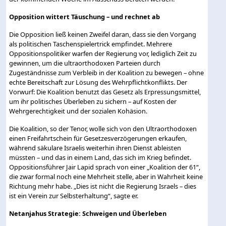
Opposition wittert Täuschung – und rechnet ab
Die Opposition ließ keinen Zweifel daran, dass sie den Vorgang
als politischen Taschenspielertrick empfindet. Mehrere
Oppositionspolitiker warfen der Regierung vor, lediglich Zeit zu
gewinnen, um die ultraorthodoxen Parteien durch
Zugeständnisse zum Verbleib in der Koalition zu bewegen – ohne
echte Bereitschaft zur Lösung des Wehrpflichtkonflikts. Der
Vorwurf: Die Koalition benutzt das Gesetz als Erpressungsmittel,
um ihr politisches Überleben zu sichern – auf Kosten der
Wehrgerechtigkeit und der sozialen Kohäsion.
Die Koalition, so der Tenor, wolle sich von den Ultraorthodoxen
einen Freifahrtschein für Gesetzesverzögerungen erkaufen,
während säkulare Israelis weiterhin ihren Dienst ableisten
müssten – und das in einem Land, das sich im Krieg befindet.
Oppositionsführer Jair Lapid sprach von einer „Koalition der 61“,
die zwar formal noch eine Mehrheit stelle, aber in Wahrheit keine
Richtung mehr habe. „Dies ist nicht die Regierung Israels – dies
ist ein Verein zur Selbsterhaltung“, sagte er.
Netanjahus Strategie: Schweigen und Überleben