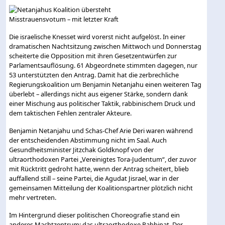
Die israelische Knesset wird vorerst nicht aufgelöst. In einer
dramatischen Nachtsitzung zwischen Mittwoch und Donnerstag
scheiterte die Opposition mit ihren Gesetzentwürfen zur
Parlamentsauflösung. 61 Abgeordnete stimmten dagegen, nur
53 unterstützten den Antrag. Damit hat die zerbrechliche
Regierungskoalition um Benjamin Netanjahu einen weiteren Tag
überlebt – allerdings nicht aus eigener Stärke, sondern dank
einer Mischung aus politischer Taktik, rabbinischem Druck und
dem taktischen Fehlen zentraler Akteure.
Benjamin Netanjahu und Schas-Chef Arie Deri waren während
der entscheidenden Abstimmung nicht im Saal. Auch
Gesundheitsminister Jitzchak Goldknopf von der
ultraorthodoxen Partei „Vereinigtes Tora-Judentum“, der zuvor
mit Rücktritt gedroht hatte, wenn der Antrag scheitert, blieb
auffallend still – seine Partei, die Agudat Jisrael, war in der
gemeinsamen Mitteilung der Koalitionspartner plötzlich nicht
mehr vertreten.
Im Hintergrund dieser politischen Choreografie stand ein
anderes Machtzentrum: das ultraorthodoxe Rabbinat. Der