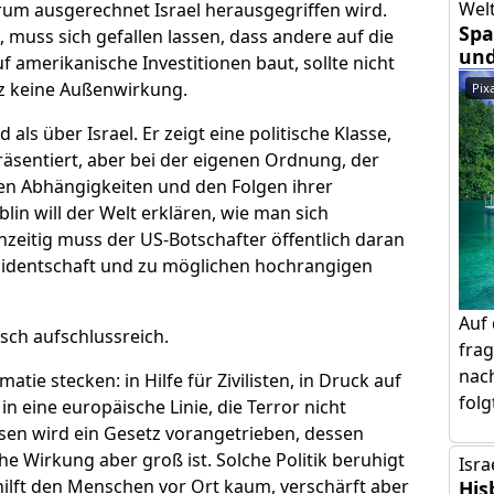
Welt
arum ausgerechnet Israel herausgegriffen wird.
Spa
 muss sich gefallen lassen, dass andere auf die
und
 amerikanische Investitionen baut, sollte nicht
etz keine Außenwirkung.
Pix
 als über Israel. Er zeigt eine politische Klasse,
räsentiert, aber bei der eigenen Ordnung, der
hen Abhängigkeiten und den Folgen ihrer
lin will der Welt erklären, wie man sich
hzeitig muss der US-Botschafter öffentlich daran
äsidentschaft und zu möglichen hochrangigen
Auf 
tisch aufschlussreich.
frag
nach
atie stecken: in Hilfe für Zivilisten, in Druck auf
folg
 in eine europäische Linie, die Terror nicht
dessen wird ein Gesetz vorangetrieben, dessen
he Wirkung aber groß ist. Solche Politik beruhigt
Isra
hilft den Menschen vor Ort kaum, verschärft aber
His