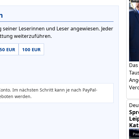
n
 seiner Leserinnen und Leser angewiesen. Jeder
attung weiterzuführen.
50 EUR
100 EUR
Das 
Tau
Ang
Verd
onto. Im nächsten Schritt kann je nach PayPal-
eboten werden.
Deut
Spr
Lei
Kat
Pix