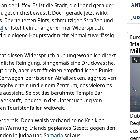
AN
 der Liffey. Es ist die Stadt, die Irland gern der
ch, geschichtsbewusst. Doch gerade jetzt wirkt
JU
ls, überteuerten Pints, schmutzigen Straßen und
el
entsteht ein unangenehmer Widerspruch.
d die eigene Hauptstadt nicht einmal zuverlässig
Euro
Irl
Mil
hat diesen Widerspruch nun ungewöhnlich direkt
Sym
ndliche Reinigung, sinngemäß eine Druckwäsche,
gt grob, aber es trifft einen empfindlichen Punkt.
 Gehwegen, zerrissenen Abfallsäcken, aggressiven
gehvierteln und einem Zentrum, das vielerorts
e aussieht. Selbst das berühmte Temple Bar
adt verkauft, landete in der Untersuchung von
n Touristenfallen weltweit.
Dub
rgernis. Doch Walsh verband seine Kritik an
Regi
hen Warnung. Irlands geplantes Gesetz gegen den
aus 
inden in Judäa und
Samaria
sei aus
geme