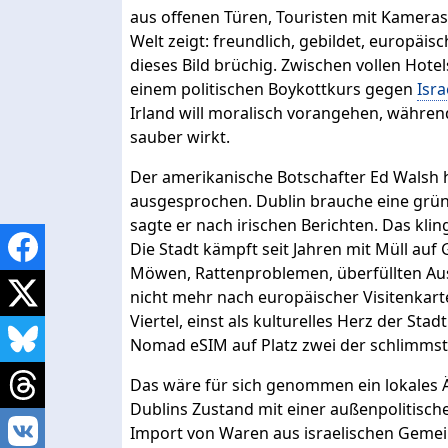
aus offenen Türen, Touristen mit Kameras an
Welt zeigt: freundlich, gebildet, europäis
dieses Bild brüchig. Zwischen vollen Hote
einem politischen Boykottkurs gegen
Isra
Irland will moralisch vorangehen, währen
sauber wirkt.
Der amerikanische Botschafter Ed Walsh 
ausgesprochen. Dublin brauche eine grü
sagte er nach irischen Berichten. Das klin
Die Stadt kämpft seit Jahren mit Müll auf
Möwen, Rattenproblemen, überfüllten Aus
nicht mehr nach europäischer Visitenkart
Viertel, einst als kulturelles Herz der St
Nomad eSIM auf Platz zwei der schlimmste
Das wäre für sich genommen ein lokales Ä
Dublins Zustand mit einer außenpolitisc
Import von Waren aus israelischen Geme