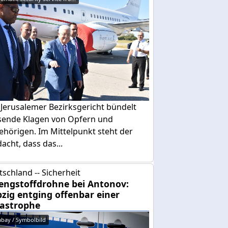
Jerusalemer Bezirksgericht bündelt
sende Klagen von Opfern und
ehörigen. Im Mittelpunkt steht der
acht, dass das...
schland -- Sicherheit
engstoffdrohne bei Antonov:
pzig entging offenbar einer
astrophe
abay / Symbolbild