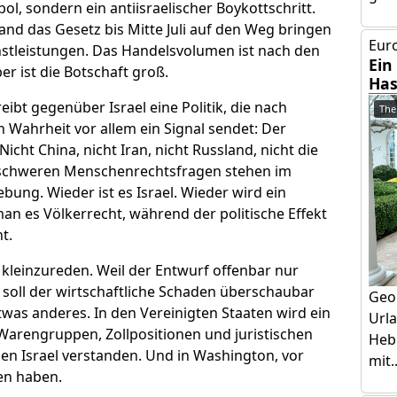
l, sondern ein antiisraelischer Boykottschritt.
land das Gesetz bis Mitte Juli auf den Weg bringen
Euro
ienstleistungen. Das Handelsvolumen ist nach den
Ein
er ist die Botschaft groß.
Has
eibt gegenüber Israel eine Politik, die nach
The
n Wahrheit vor allem ein Signal sendet: Der
icht China, nicht Iran, nicht Russland, nicht die
it schweren Menschenrechtsfragen stehen im
ung. Wieder ist es Israel. Wieder wird ein
n es Völkerrecht, während der politische Effekt
t.
o kleinzureden. Weil der Entwurf offenbar nur
, soll der wirtschaftliche Schaden überschaubar
Geo
twas anderes. In den Vereinigten Staaten wird ein
Urla
h Warengruppen, Zollpositionen und juristischen
Hebr
gen Israel verstanden. Und in Washington, vor
mit..
en haben.