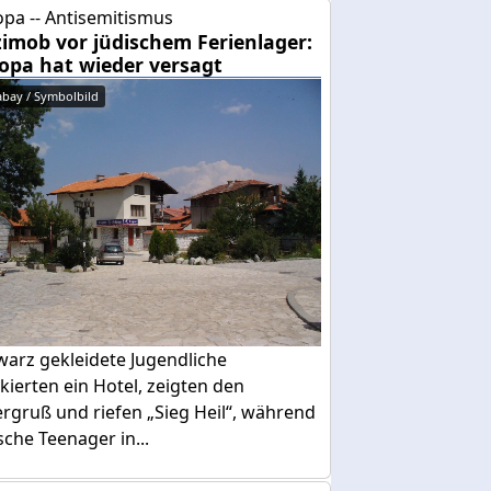
pa -- Antisemitismus
imob vor jüdischem Ferienlager:
opa hat wieder versagt
abay / Symbolbild
warz gekleidete Jugendliche
kierten ein Hotel, zeigten den
ergruß und riefen „Sieg Heil“, während
sche Teenager in...