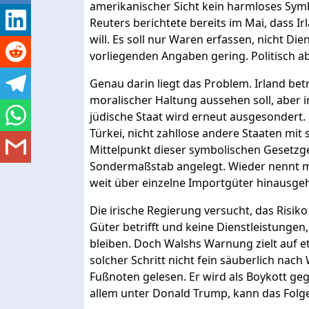
amerikanischer Sicht kein harmloses Symbo
Reuters berichtete bereits im Mai, dass Ir
will. Es soll nur Waren erfassen, nicht D
vorliegenden Angaben gering. Politisch ab
Genau darin liegt das Problem. Irland betr
moralischer Haltung aussehen soll, aber i
jüdische Staat wird erneut ausgesondert. N
Türkei, nicht zahllose andere Staaten m
Mittelpunkt dieser symbolischen Gesetzgeb
Sondermaßstab angelegt. Wieder nennt ma
weit über einzelne Importgüter hinausgeh
Die irische Regierung versucht, das Risik
Güter betrifft und keine Dienstleistungen
bleiben. Doch Walshs Warnung zielt auf e
solcher Schritt nicht fein säuberlich nac
Fußnoten gelesen. Er wird als Boykott ge
allem unter Donald Trump, kann das Folg