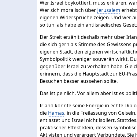
Wer Israel boykottiert, muss erklären, w
Wer sich moralisch über
Jerusalem
erhebt,
eigenen Widersprüche zeigen. Und wer auf
so tun, als habe ein antiisraelisches Ges
Der Streit erzählt deshalb mehr über Irland
die sich gern als Stimme des Gewissens p
eigenen Stadt, den eigenen wirtschaftlic
Symbolpolitik weniger souverän wirkt. Dub
gegenüber Israel zu verhalten habe. Gleic
erinnern, dass die Hauptstadt zur EU-Pr
Besuchen besser aussehen sollte.
Das ist peinlich. Vor allem aber ist es poli
Irland könnte seine Energie in echte Diplom
die
Hamas
, in die Freilassung von Geiseln,
entlastet und Israel nicht isoliert. Statt
praktischer Effekt klein, dessen symbolisc
Aktivisten und verärgert Verbündete. Sie 