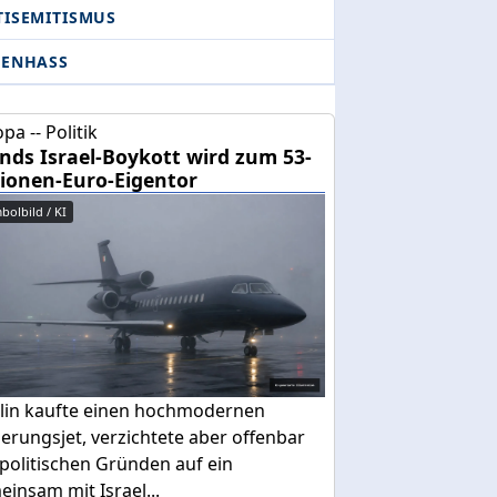
TISEMITISMUS
DENHASS
pa -- Politik
ands Israel-Boykott wird zum 53-
lionen-Euro-Eigentor
bolbild / KI
lin kaufte einen hochmodernen
erungsjet, verzichtete aber offenbar
politischen Gründen auf ein
insam mit Israel...