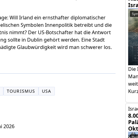
Isr
Sym
age: Will Irland ein ernsthafter diplomatischer
aelischen Symbolen Innenpolitik betreibt und die
tnis nimmt? Der US-Botschafter hat die Antwort
ng sollte in Dublin gehört werden. Eine Stadt
hädigte Glaubwürdigkeit wird man schwerer los.
Die 
Mans
weit
Kurz
T
TOURISMUS
USA
Isra
8.0
Pal
ni 2026
Okt
Dip