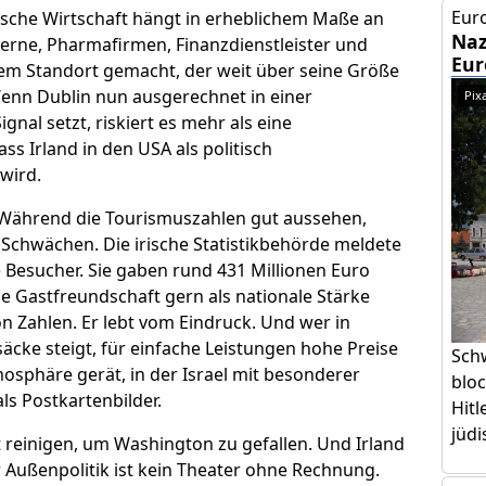
Euro
rische Wirtschaft hängt in erheblichem Maße an
Naz
rne, Pharmafirmen, Finanzdienstleister und
Eur
em Standort gemacht, der weit über seine Größe
 Wenn Dublin nun ausgerechnet in einer
Pix
gnal setzt, riskiert es mehr als eine
ss Irland in den USA als politisch
wird.
 Während die Tourismuszahlen gut aussehen,
n Schwächen. Die irische Statistikbehörde meldete
 Besucher. Sie gaben rund 431 Millionen Euro
eine Gastfreundschaft gern als nationale Stärke
on Zahlen. Er lebt vom Eindruck. Und wer in
säcke steigt, für einfache Leistungen hohe Preise
Sch
mosphäre gerät, in der Israel mit besonderer
bloc
ls Postkartenbilder.
Hitl
jüdi
t reinigen, um Washington zu gefallen. Und Irland
r Außenpolitik ist kein Theater ohne Rechnung.