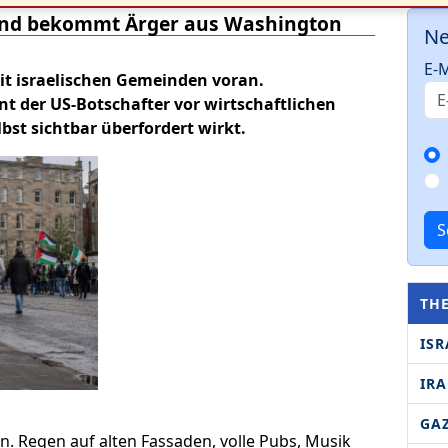
n und bekommt Ärger aus Washington
Ne
E-M
mit israelischen Gemeinden voran.
t der US-Botschafter vor wirtschaftlichen
bst sichtbar überfordert wirkt.
S
TH
ISR
IR
GA
 Regen auf alten Fassaden, volle Pubs, Musik