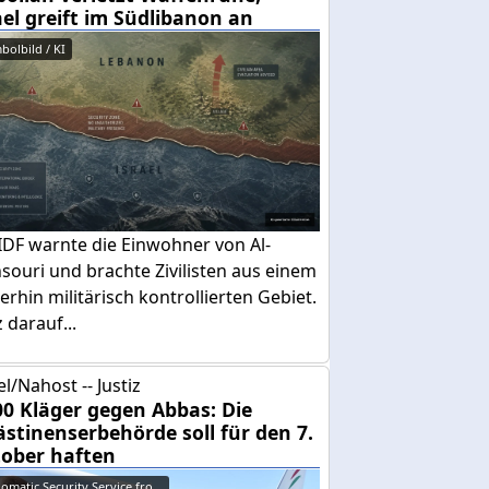
ael greift im Südlibanon an
bolbild / KI
IDF warnte die Einwohner von Al-
ouri und brachte Zivilisten aus einem
erhin militärisch kontrollierten Gebiet.
 darauf...
el/Nahost -- Justiz
00 Kläger gegen Abbas: Die
ästinenserbehörde soll für den 7.
ober haften
lomatic Security Service fro...