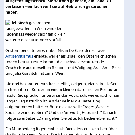
Ausgrenzungsschock: Sie wurden gebeten, ein Lokal zu
verlassen – einfach weil sie auf Hebräisch gesprochen
haben.
Gestern berichteten wir über
Nisan De‑Calo
, der schweren
Antisemitismus
erlebte, weil er als Israeli den Österreichischen
Boden betrat. Heute kommt die nächste erschütternde
Geschichte aus derselben Region – mit Wolfgang Araf, Amit Peled
und Julia Gurvitch mitten in Wien.
Die drei bekannten Musiker – Cellist, Geigerin, Pianistin – ließen
sich vor ihrem Konzert in einem kleinen italienischen Restaurant
nieder. Sie sprachen untereinander Hebräisch, wie es nach einem
langen Tag natürlich ist. Als der Kellner die Bestellung
aufgenommen hatte, ertönte die qualvolle Frage: „Welche
Sprache war das eben?“ Und die Antwort: „Hebräisch.“ Danach
folgte zwei Sätze: „Dann gehen Sie bitte. Ich bediene Sie nicht.“
Ein Mitarbeiter gilt gemeinhin als Dienstleister – kein Herr über
die Sprache seiner Gäste. Doch hier wurde der Umgang zur