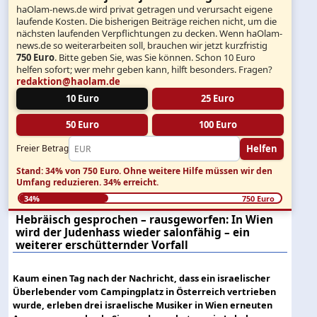
haOlam-news.de wird privat getragen und verursacht eigene
laufende Kosten. Die bisherigen Beiträge reichen nicht, um die
nächsten laufenden Verpflichtungen zu decken. Wenn haOlam-
news.de so weiterarbeiten soll, brauchen wir jetzt kurzfristig
750 Euro
. Bitte geben Sie, was Sie können. Schon 10 Euro
helfen sofort; wer mehr geben kann, hilft besonders. Fragen?
redaktion@haolam.de
10 Euro
25 Euro
50 Euro
100 Euro
Helfen
Freier Betrag
Stand: 34% von 750 Euro.
Ohne weitere Hilfe müssen wir den
Umfang reduzieren.
34% erreicht.
34%
750 Euro
Hebräisch gesprochen – rausgeworfen: In Wien
wird der Judenhass wieder salonfähig – ein
weiterer erschütternder Vorfall
Kaum einen Tag nach der Nachricht, dass ein israelischer
Überlebender vom Campingplatz in Österreich vertrieben
wurde, erleben drei israelische Musiker in Wien erneuten