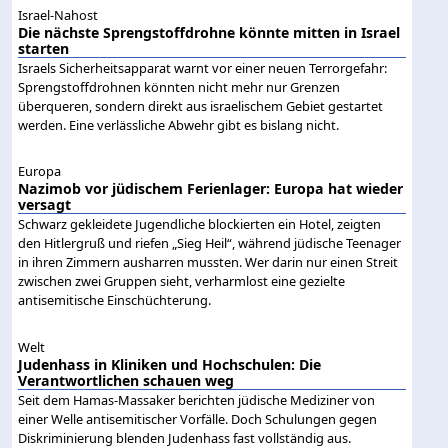
Israel-Nahost
Die nächste Sprengstoffdrohne könnte mitten in Israel
starten
Israels Sicherheitsapparat warnt vor einer neuen Terrorgefahr:
Sprengstoffdrohnen könnten nicht mehr nur Grenzen
überqueren, sondern direkt aus israelischem Gebiet gestartet
werden. Eine verlässliche Abwehr gibt es bislang nicht.
Europa
Nazimob vor jüdischem Ferienlager: Europa hat wieder
versagt
Schwarz gekleidete Jugendliche blockierten ein Hotel, zeigten
den Hitlergruß und riefen „Sieg Heil“, während jüdische Teenager
in ihren Zimmern ausharren mussten. Wer darin nur einen Streit
zwischen zwei Gruppen sieht, verharmlost eine gezielte
antisemitische Einschüchterung.
Welt
Judenhass in Kliniken und Hochschulen: Die
Verantwortlichen schauen weg
Seit dem Hamas-Massaker berichten jüdische Mediziner von
einer Welle antisemitischer Vorfälle. Doch Schulungen gegen
Diskriminierung blenden Judenhass fast vollständig aus.