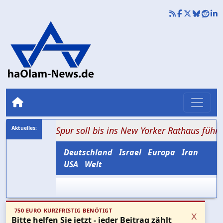
Die Spur soll bis ins New Yorker Rathaus führen
+++ D
Deutschland
Israel
Europa
Iran
USA
Welt
750 EURO KURZFRISTIG BENÖTIGT
x
Bitte helfen Sie jetzt - jeder Beitrag zählt