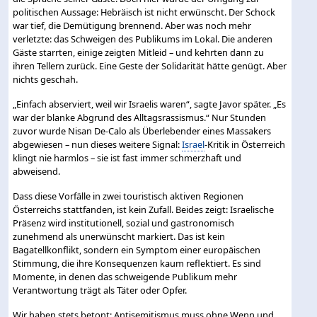
politischen Aussage: Hebräisch ist nicht erwünscht. Der Schock
war tief, die Demütigung brennend. Aber was noch mehr
verletzte: das Schweigen des Publikums im Lokal. Die anderen
Gäste starrten, einige zeigten Mitleid – und kehrten dann zu
ihren Tellern zurück. Eine Geste der Solidarität hätte genügt. Aber
nichts geschah.
„Einfach abserviert, weil wir Israelis waren“, sagte Javor später. „Es
war der blanke Abgrund des Alltagsrassismus.“ Nur Stunden
zuvor wurde Nisan De‑Calo als Überlebender eines Massakers
abgewiesen – nun dieses weitere Signal:
Israel
-Kritik in Österreich
klingt nie harmlos – sie ist fast immer schmerzhaft und
abweisend.
Dass diese Vorfälle in zwei touristisch aktiven Regionen
Österreichs stattfanden, ist kein Zufall. Beides zeigt: Israelische
Präsenz wird institutionell, sozial und gastronomisch
zunehmend als unerwünscht markiert. Das ist kein
Bagatellkonflikt, sondern ein Symptom einer europäischen
Stimmung, die ihre Konsequenzen kaum reflektiert. Es sind
Momente, in denen das schweigende Publikum mehr
Verantwortung trägt als Täter oder Opfer.
Wir haben stets betont: Antisemitismus muss ohne Wenn und