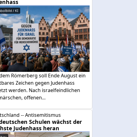
enhass
bolbild / KI
 dem Römerberg soll Ende August ein
htbares Zeichen gegen Judenhass
tzt werden. Nach israelfeindlichen
ärschen, offenen...
tschland -- Antisemitismus
deutschen Schulen wächst der
hste Judenhass heran
abay