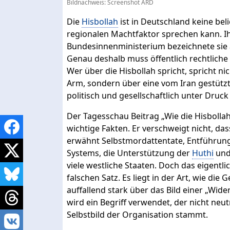
Bildnachweis: Screenshot ARD
Die
Hisbollah
ist in Deutschland keine bel
regionalen Machtfaktor sprechen kann. Ihr
Bundesinnenministerium bezeichnete sie a
Genau deshalb muss öffentlich rechtliche 
Wer über die Hisbollah spricht, spricht n
Arm, sondern über eine vom Iran gestützte
politisch und gesellschaftlich unter Druc
Der Tagesschau Beitrag „Wie die Hisbollah
wichtige Fakten. Er verschweigt nicht, das
erwähnt Selbstmordattentate, Entführunge
Systems, die Unterstützung der
Huthi
und 
viele westliche Staaten. Doch das eigentli
falschen Satz. Es liegt in der Art, wie die
auffallend stark über das Bild einer „Wi
wird ein Begriff verwendet, der nicht neut
Selbstbild der Organisation stammt.