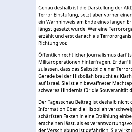
Genau deshalb ist die Darstellung der ARD
Terror Einstufung, setzt aber vorher ein
ein Warnhinweis am Ende eines langen Er
längst gesetzt wurde. Wer eine Terroror
erzählt und erst danach als Terrororganis
Richtung vor.
Öffentlich rechtlicher Journalismus darf Isr
Militäroperationen hinterfragen. Er darf l
zulassen, dass das Selbstbild einer Terro
Gerade bei der Hisbollah braucht es Klarhe
auf Israel. Sie ist ein bewaffneter Machta
schweres Hindernis für die Souveränität 
Der Tagesschau Beitrag ist deshalb nicht d
Information über die Hisbollah verschweig
schärfsten Fakten in eine Erzählung einbet
erscheinen lässt, als es verantwortungsvo
der Verschiebung ist gefährlich: Sie wirk