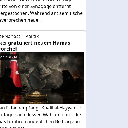
itte von einer Synagoge entfernt
dergestochen. Während antisemitische
sverbrechen neue...
el/Nahost -- Politik
kei gratuliert neuem Hamas-
rorchef
bolbild / KI
an Fidan empfängt Khalil al-Hayya nur
n Tage nach dessen Wahl und lobt die
as für ihren angeblichen Beitrag zum