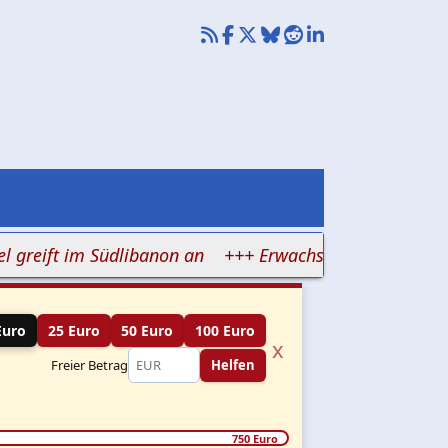
ift im Südlibanon an
+++ Erwachsene drillen Kinder auf
Euro
25 Euro
50 Euro
100 Euro
x
Freier Betrag
Helfen
750 Euro