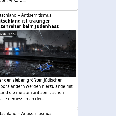
den. Ankara...
tschland -- Antisemitismus
tschland ist trauriger
tzenreiter beim Judenhass
bolbild / KI
er den sieben größten jüdischen
sporaländern werden hierzulande mit
tand die meisten antisemitischen
älle gemessen an der...
tschland -- Antisemitismus