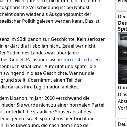
Frie
ärfen. Nicht juristisch, nicht offen, nicht plump.
osphärische Verschiebung ist bei Nahost
scheint dann wieder als Ausgangspunkt der
Deu
raelischer Politik gelesen werden kann. Das ist
Deu
Spi
Sym
äsenz im Südlibanon zur Geschichte. Kein seriöser
n erklärt die Hisbollah nicht. Israel war nicht
Der Süden des Landes war über Jahre
ches Gebiet. Palästinensische
Terrorstrukturen
,
enbruch staatlicher Autorität und später die
 zwingend in diese Geschichte. Wer nur die
grund stellt, übernimmt einen Teil der
die daraus ihre Legitimation ableitet.
Unt
Dia
dem Libanon im Jahr 2000 verschwand die
Abs
t nieder. Sie wurde nicht zu einer normalen Partei.
Vorf
s, unterlief die staatliche Souveränität des
tegie gegen Israel. Spätestens hier bricht die
Deu
n. Eine Bewegung, die nach dem Ende der