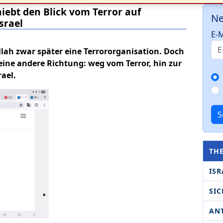
iebt den Blick vom Terror auf
Ne
srael
E-M
llah zwar später eine Terrororganisation. Doch
 eine andere Richtung: weg vom Terror, hin zur
ael.
S
TH
ISR
SIC
AN