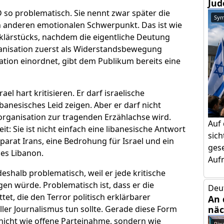
Jud
 so problematisch. Sie nennt zwar später die
Sym
en anderen emotionalen Schwerpunkt. Das ist wie
klärstücks, nachdem die eigentliche Deutung
ganisation zuerst als Widerstandsbewegung
ation einordnet, gibt dem Publikum bereits eine
ael hart kritisieren. Er darf israelische
ibanesisches Leid zeigen. Aber er darf nicht
rorganisation zur tragenden Erzählachse wird.
Auf
it: Sie ist nicht einfach eine libanesische Antwort
sic
pparat Irans, eine Bedrohung für Israel und ein
gese
des Libanon.
Aufm
eshalb problematisch, weil er jede kritische
en würde. Problematisch ist, dass er die
Deu
tet, die den Terror politisch erklärbarer
An 
näc
ller Journalismus tun sollte. Gerade diese Form
t nicht wie offene Parteinahme, sondern wie
Pix