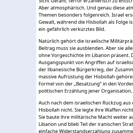
Sicht Gefahr, Terror erzählerisch zu entsch
Aber atmosphärisch. Und genau diese atm
Themen besonders folgenreich. Israel er
Gewalt, während die Hisbollah als Folge is
ein gefährlich verkürztes Bild.
Natürlich gehört die israelische Militärpr
Beitrag muss sie ausblenden. Aber sie allei
ohne Vorgeschichte im Libanon präsent. 
Ausgangspunkt von Angriffen auf israelis
der libanesische Bürgerkrieg, der Zusamm
massive Aufrüstung der Hisbollah gehören
Formel von der „Besatzung“ in den Vorder
politischen Erzählung jener Organisation, 
Auch nach dem israelischen Rückzug aus 
Hisbollah nicht. Sie legte ihre Waffen nich
Sie baute ihre militärische Macht weiter au
Libanon und blieb Teil der iranischen Stra
einfache Widerstandserzählung zusamme