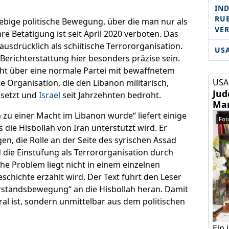
IND
RU­
iebige politische Bewegung, über die man nur als
VE
e Betätigung ist seit April 2020 verboten. Das
usdrücklich als schiitische Terrororganisation.
US
Berichterstattung hier besonders präzise sein.
icht über eine normale Partei mit bewaffnetem
USA 
 Organisation, die den Libanon militärisch,
Jud
k setzt und
Israel
seit Jahrzehnten bedroht.
Mam
 zu einer Macht im Libanon wurde“ liefert einige
Foto
s die Hisbollah von Iran unterstützt wird. Er
n, die Rolle an der Seite des syrischen Assad
die Einstufung als Terrororganisation durch
che Problem liegt nicht in einem einzelnen
 Geschichte erzählt wird. Der Text führt den Leser
derstandsbewegung“ an die Hisbollah heran. Damit
ral ist, sondern unmittelbar aus dem politischen
Ein