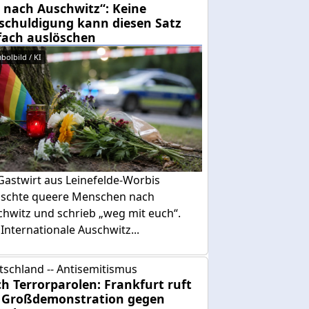
 nach Auschwitz“: Keine
schuldigung kann diesen Satz
fach auslöschen
bolbild / KI
Gastwirt aus Leinefelde-Worbis
schte queere Menschen nach
chwitz und schrieb „weg mit euch“.
Internationale Auschwitz...
tschland -- Antisemitismus
h Terrorparolen: Frankfurt ruft
 Großdemonstration gegen