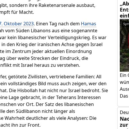
„Ab
gibt, sondern ihre Raketenarsenale ausbaut,
Ent
mpft für Macht.
ein
7. Oktober 2023
. Einen Tag nach dem
Hamas
Sym
llah vom Süden Libanons aus eine sogenannte
ar kein libanesischer Verteidigungskrieg. Es war
in den Krieg der iranischen Achse gegen Israel
te im Zentrum jeder aktuellen Einordnung
ag über weite Strecken der Eindruck, die
flikt mit Israel heraus zu verstehen.
Ein 
er, getötete Zivilisten, vertriebene Familien: All
wün
 ein vollständiges Bild muss auch zeigen, wer den
Aus
. Die Hisbollah hat nicht nur Israel bedroht. Sie
Das 
eine Lage gebracht, in der Teherans Interessen
enschen vor Ort. Der Satz des libanesischen
le den Südlibanon nicht länger als
Deu
 Wahrheit deutlicher als viele Analysen: Die
Nac
zur
acht ihn zur Front.