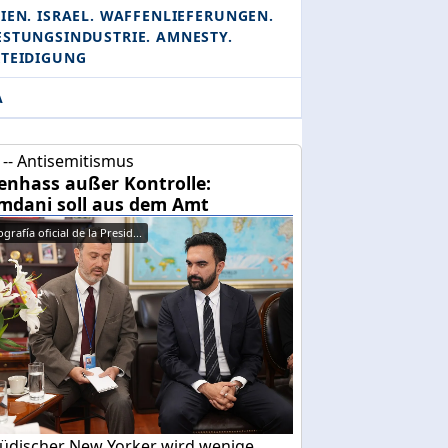
IEN. ISRAEL. WAFFENLIEFERUNGEN.
ESTUNGSINDUSTRIE. AMNESTY.
RTEIDIGUNG
A
-- Antisemitismus
enhass außer Kontrolle:
dani soll aus dem Amt
grafía oficial de la Presid...
 jüdischer New Yorker wird wenige