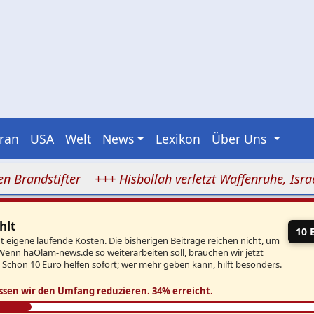
Iran
USA
Welt
News
Lexikon
Über Uns
ndstifter
+++ Hisbollah verletzt Waffenruhe, Israel gre
hlt
10 
eigene laufende Kosten. Die bisherigen Beiträge reichen nicht, um
Wenn haOlam-news.de so weiterarbeiten soll, brauchen wir jetzt
. Schon 10 Euro helfen sofort; wer mehr geben kann, hilft besonders.
ssen wir den Umfang reduzieren.
34% erreicht.