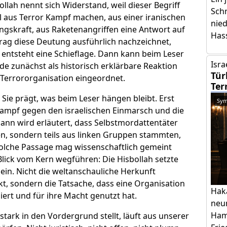
llah nennt sich Widerstand, weil dieser Begriff
Schr
oll aus Terror Kampf machen, aus einer iranischen
nie
ungskraft, aus Raketenangriffen eine Antwort auf
Has
itrag diese Deutung ausführlich nachzeichnet,
 entsteht eine Schieflage. Dann kann beim Leser
Isra
de zunächst als historisch erklärbare Reaktion
Tür
 Terrororganisation eingeordnet.
Ter
 Sie prägt, was beim Leser hängen bleibt. Erst
Sym
 Kampf gegen den israelischen Einmarsch und die
ann wird erläutert, dass Selbstmordattentäter
ien, sondern teils aus linken Gruppen stammten,
 solche Passage mag wissenschaftlich gemeint
Blick vom Kern wegführen: Die Hisbollah setzte
ein. Nicht die weltanschauliche Herkunft
kt, sondern die Tatsache, dass eine Organisation
Hak
iert und für ihre Macht genutzt hat.
neu
Ham
tark in den Vordergrund stellt, läuft aus unserer