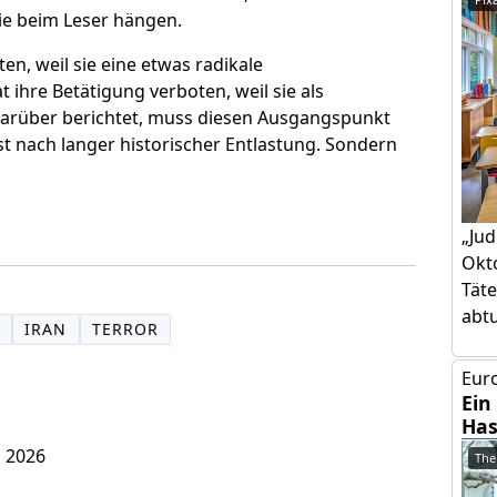
ie beim Leser hängen.
en, weil sie eine etwas radikale
ihre Betätigung verboten, weil sie als
 darüber berichtet, muss diesen Ausgangspunkt
st nach langer historischer Entlastung. Sondern
„Jud
Okto
Täte
abtut
N
IRAN
TERROR
Euro
Ein
Has
i 2026
The